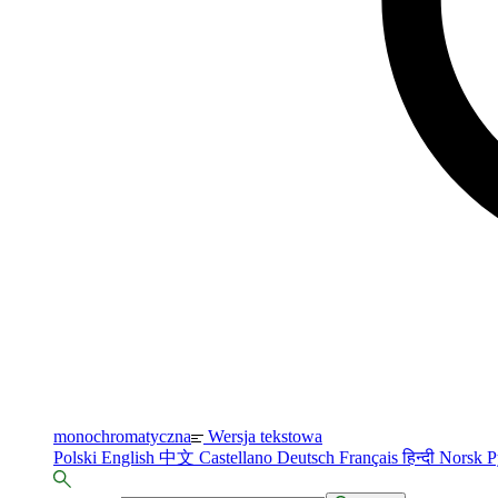
monochromatyczna
Wersja tekstowa
Polski
English
中文
Castellano
Deutsch
Français
हिन्दी
Norsk
Р