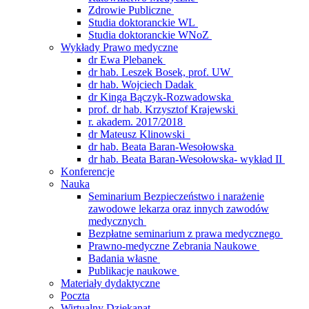
Zdrowie Publiczne
Studia doktoranckie WL
Studia doktoranckie WNoZ
Wykłady Prawo medyczne
dr Ewa Plebanek
dr hab. Leszek Bosek, prof. UW
dr hab. Wojciech Dadak
dr Kinga Bączyk-Rozwadowska
prof. dr hab. Krzysztof Krajewski
r. akadem. 2017/2018
dr Mateusz Klinowski
dr hab. Beata Baran-Wesołowska
dr hab. Beata Baran-Wesołowska- wykład II
Konferencje
Nauka
Seminarium Bezpieczeństwo i narażenie
zawodowe lekarza oraz innych zawodów
medycznych
Bezpłatne seminarium z prawa medycznego
Prawno-medyczne Zebrania Naukowe
Badania własne
Publikacje naukowe
Materiały dydaktyczne
Poczta
Wirtualny Dziekanat