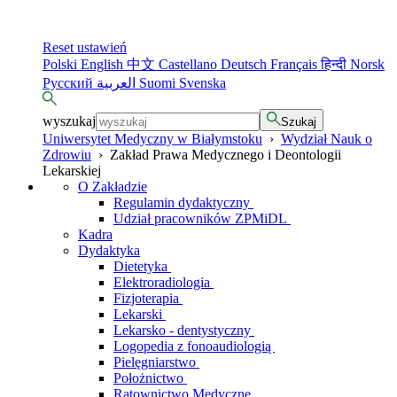
Reset ustawień
Polski
English
中文
Castellano
Deutsch
Français
हिन्दी
Norsk
Русский
العربية
Suomi
Svenska
wyszukaj
Szukaj
Uniwersytet Medyczny w Białymstoku
›
Wydział Nauk o
Zdrowiu
›
Zakład Prawa Medycznego i Deontologii
Lekarskiej
O Zakładzie
Regulamin dydaktyczny
Udział pracowników ZPMiDL
Kadra
Dydaktyka
Dietetyka
Elektroradiologia
Fizjoterapia
Lekarski
Lekarsko - dentystyczny
Logopedia z fonoaudiologią
Pielęgniarstwo
Położnictwo
Ratownictwo Medyczne