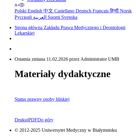
Polski
English
中文
Castellano
Deutsch
Français
हिन्दी
Norsk
Русский
العربية
Suomi
Svenska
Strona główna Zakładu Prawa Medycznego i Deontologii
Lekarskiej
Ostatnia zmiana 11.02.2026 przez Administrator UMB
Materiały dydaktyczne
Status prawny osoby bliskiej
Drukuj
PDF
Do góry
© 2012-2025 Uniwersytet Medyczny w Białymstoku