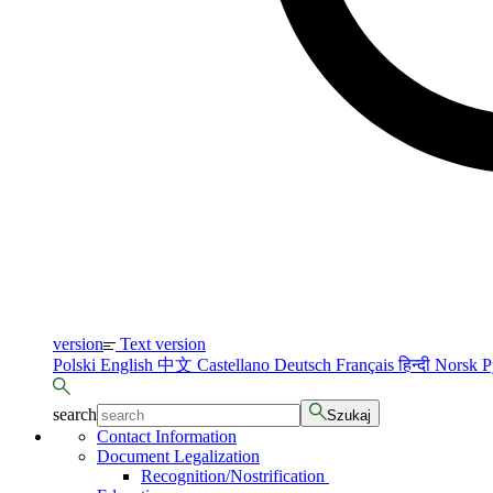
version
Text version
Polski
English
中文
Castellano
Deutsch
Français
हिन्दी
Norsk
Р
search
Szukaj
Contact Information
Document Legalization
Recognition/Nostrification