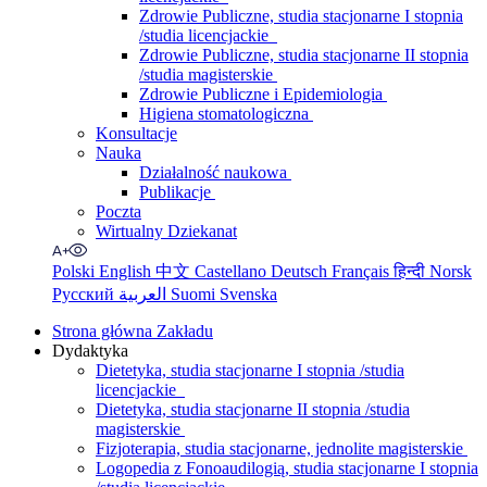
Zdrowie Publiczne, studia stacjonarne I stopnia
/studia licencjackie
Zdrowie Publiczne, studia stacjonarne II stopnia
/studia magisterskie
Zdrowie Publiczne i Epidemiologia
Higiena stomatologiczna
Konsultacje
Nauka
Działalność naukowa
Publikacje
Poczta
Wirtualny Dziekanat
Polski
English
中文
Castellano
Deutsch
Français
हिन्दी
Norsk
Русский
العربية
Suomi
Svenska
Strona główna Zakładu
Dydaktyka
Dietetyka, studia stacjonarne I stopnia /studia
licencjackie
Dietetyka, studia stacjonarne II stopnia /studia
magisterskie
Fizjoterapia, studia stacjonarne, jednolite magisterskie
Logopedia z Fonoaudilogią, studia stacjonarne I stopnia