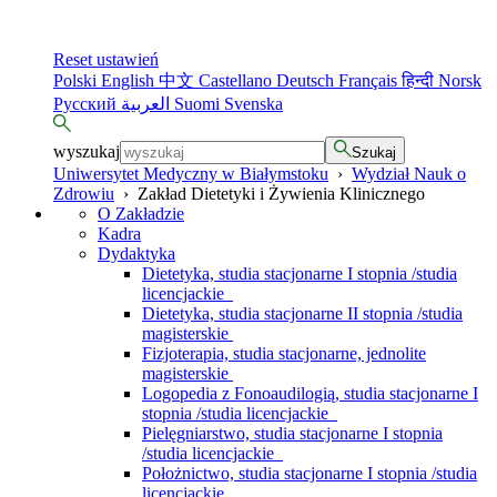
Reset ustawień
Polski
English
中文
Castellano
Deutsch
Français
हिन्दी
Norsk
Русский
العربية
Suomi
Svenska
wyszukaj
Szukaj
Uniwersytet Medyczny w Białymstoku
›
Wydział Nauk o
Zdrowiu
›
Zakład Dietetyki i Żywienia Klinicznego
O Zakładzie
Kadra
Dydaktyka
Dietetyka, studia stacjonarne I stopnia /studia
licencjackie
Dietetyka, studia stacjonarne II stopnia /studia
magisterskie
Fizjoterapia, studia stacjonarne, jednolite
magisterskie
Logopedia z Fonoaudilogią, studia stacjonarne I
stopnia /studia licencjackie
Pielęgniarstwo, studia stacjonarne I stopnia
/studia licencjackie
Położnictwo, studia stacjonarne I stopnia /studia
licencjackie