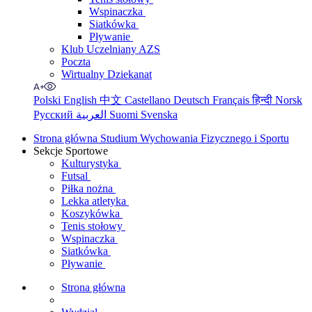
Wspinaczka
Siatkówka
Pływanie
Klub Uczelniany AZS
Poczta
Wirtualny Dziekanat
Polski
English
中文
Castellano
Deutsch
Français
हिन्दी
Norsk
Русский
العربية
Suomi
Svenska
Strona główna Studium Wychowania Fizycznego i Sportu
Sekcje Sportowe
Kulturystyka
Futsal
Piłka nożna
Lekka atletyka
Koszykówka
Tenis stołowy
Wspinaczka
Siatkówka
Pływanie
Strona główna