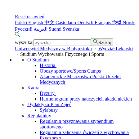
Reset ustawień
Polski
English
中文
Castellano
Deutsch
Français
हिन्दी
Norsk
Русский
العربية
Suomi
Svenska
wyszukaj
Szukaj
Uniwersytet Medyczny w Białymstoku
›
Wydział Lekarski
›
Studium Wychowania Fizycznego i Sportu
O Studium
Historia
Obozy sportowe/Sports Camps
Akademickie Mistrzostwa Polski Uczelni
Medycznych
Kadra
Dyżury
Harmonogram pracy nauczycieli akademickich
Dydaktyka-Plan Zajęć
Sylabusy
Regulaminy
Regulamin przyznawania stypendium
sportowego
Regulamin zaliczenia ćwiczeń z wychowania
fizycznego