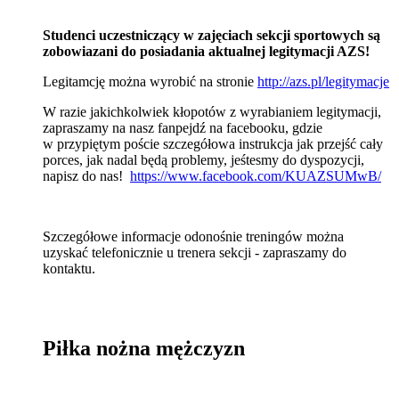
Studenci uczestniczący w zajęciach sekcji sportowych są
zobowiazani do posiadania aktualnej legitymacji AZS!
Legitamcję można wyrobić na stronie
http://azs.pl/legitymacje
W razie jakichkolwiek kłopotów z wyrabianiem legitymacji,
zapraszamy na nasz fanpejdź na facebooku, gdzie
w przypiętym poście szczegółowa instrukcja jak przejść cały
porces, jak nadal będą problemy, jeśtesmy do dyspozycji,
napisz do nas!
https://www.facebook.com/KUAZSUMwB/
Szczegółowe informacje odonośnie treningów można
uzyskać telefonicznie u trenera sekcji - zapraszamy do
kontaktu.
Piłka nożna mężczyzn