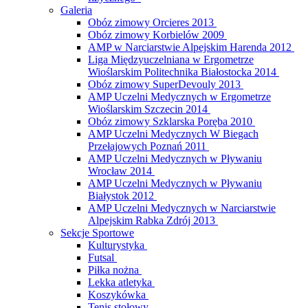
Galeria
Obóz zimowy Orcieres 2013
Obóz zimowy Korbielów 2009
AMP w Narciarstwie Alpejskim Harenda 2012
Liga Międzyuczelniana w Ergometrze
Wioślarskim Politechnika Białostocka 2014
Obóz zimowy SuperDevouly 2013
AMP Uczelni Medycznych w Ergometrze
Wioślarskim Szczecin 2014
Obóz zimowy Szklarska Poręba 2010
AMP Uczelni Medycznych W Biegach
Przełajowych Poznań 2011
AMP Uczelni Medycznych w Pływaniu
Wrocław 2014
AMP Uczelni Medycznych w Pływaniu
Białystok 2012
AMP Uczelni Medycznych w Narciarstwie
Alpejskim Rabka Zdrój 2013
Sekcje Sportowe
Kulturystyka
Futsal
Piłka nożna
Lekka atletyka
Koszykówka
Tenis stołowy