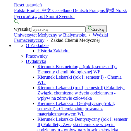
Reset ustawień
Polski
English
中文
Castellano
Deutsch
Français
हिन्दी
Norsk
Русский
العربية
Suomi
Svenska
wyszukaj
Szukaj
Uniwersytet Medyczny w Białymstoku
›
Wydział
Farmaceutyczny
›
Zakład Chemii Medycznej
O Zakładzie
Historia Zakładu
Pracownicy
Dydaktyka
Kierunek Kosmetologia (rok I; semestr II) -
Elementy chemii biologicznej WF
Kierunek Lekarski (rok I; semestr I) - Chemia
WL
Kierunek Lekarski (rok I; semestr II) Fakultety:
Związki chemiczne w życiu codziennym -
wpływ na zdrowie człowieka
Kierunek Lekarsko - Dentystyczny (rok I;
semestr I) - Chemia zintegrowana z
materiałoznawstwem WL
Kierunek Lekarsko-Dentystyczny (rok I; semestr
II)-Fakultety: Związki chemiczne w życiu
codziennym - wpływ na zdrowie człowieka