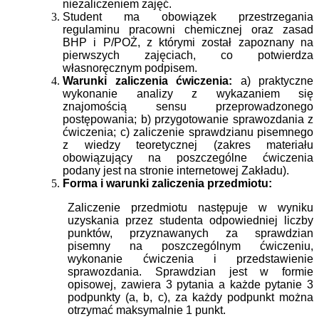
niezaliczeniem zajęć.
Student ma obowiązek przestrzegania
regulaminu pracowni chemicznej oraz zasad
BHP i P/POŻ, z którymi został zapoznany na
pierwszych zajęciach, co potwierdza
własnoręcznym podpisem.
Warunki zaliczenia ćwiczenia:
a) praktyczne
wykonanie analizy z wykazaniem się
znajomością sensu przeprowadzonego
postępowania; b) przygotowanie sprawozdania z
ćwiczenia; c) zaliczenie sprawdzianu pisemnego
z wiedzy teoretycznej (zakres materiału
obowiązujący na poszczególne ćwiczenia
podany jest na stronie internetowej Zakładu).
Forma i warunki zaliczenia przedmiotu:
Zaliczenie przedmiotu następuje w wyniku
uzyskania przez studenta odpowiedniej liczby
punktów, przyznawanych za sprawdzian
pisemny na poszczególnym ćwiczeniu,
wykonanie ćwiczenia i przedstawienie
sprawozdania. Sprawdzian jest w formie
opisowej, zawiera 3 pytania a każde pytanie 3
podpunkty (a, b, c), za każdy podpunkt można
otrzymać maksymalnie 1 punkt.