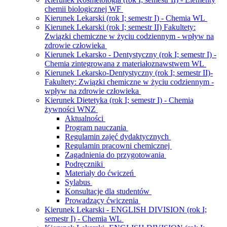
chemii biologicznej WF
Kierunek Lekarski (rok I; semestr I) - Chemia WL
Kierunek Lekarski (rok I; semestr II) Fakultety:
Związki chemiczne w życiu codziennym - wpływ na
zdrowie człowieka
Kierunek Lekarsko - Dentystyczny (rok I; semestr I) -
Chemia zintegrowana z materiałoznawstwem WL
Kierunek Lekarsko-Dentystyczny (rok I; semestr II)-
Fakultety: Związki chemiczne w życiu codziennym -
wpływ na zdrowie człowieka
Kierunek Dietetyka (rok I; semestr I) - Chemia
żywności WNZ
Aktualności
Program nauczania
Regulamin zajęć dydaktycznych
Regulamin pracowni chemicznej
Zagadnienia do przygotowania
Podręczniki
Materiały do ćwiczeń
Sylabus
Konsultacje dla studentów
Prowadzący ćwiczenia
Kierunek Lekarski - ENGLISH DIVISION (rok I;
semestr I) - Chemia WL