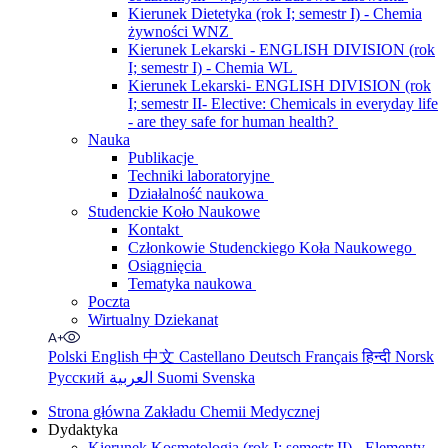
Kierunek Dietetyka (rok I; semestr I) - Chemia
żywności WNZ
Kierunek Lekarski - ENGLISH DIVISION (rok
I; semestr I) - Chemia WL
Kierunek Lekarski- ENGLISH DIVISION (rok
I; semestr II- Elective: Chemicals in everyday life
- are they safe for human health?
Nauka
Publikacje
Techniki laboratoryjne
Działalność naukowa
Studenckie Koło Naukowe
Kontakt
Członkowie Studenckiego Koła Naukowego
Osiągnięcia
Tematyka naukowa
Poczta
Wirtualny Dziekanat
Polski
English
中文
Castellano
Deutsch
Français
हिन्दी
Norsk
Русский
العربية
Suomi
Svenska
Strona główna Zakładu Chemii Medycznej
Dydaktyka
Kierunek Kosmetologia (rok I; semestr II) - Elementy