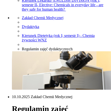
Kierunek Lekarski- ENGLISH DIVISION (rok I;
semestr II- Elective: Chemicals in everyday life - are
they safe for human health?
Zakład Chemii Medycznej
Dydaktyka
Kierunek Dietetyka (rok I; semestr I) - Chemia
żywności WNZ
Regulamin zajęć dydaktycznych
10.10.2025 Zakład Chemii Medycznej
Regulamin zajęć