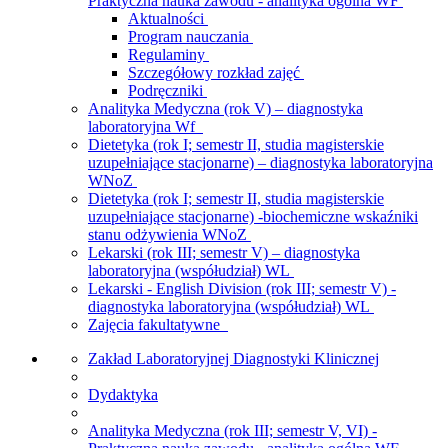
Praktyczna nauka zawodu - analityka ogólna WF
Aktualności
Program nauczania
Regulaminy
Szczegółowy rozkład zajęć
Podręczniki
Analityka Medyczna (rok V) – diagnostyka
laboratoryjna Wf
Dietetyka (rok I; semestr II, studia magisterskie
uzupełniające stacjonarne) – diagnostyka laboratoryjna
WNoZ
Dietetyka (rok I; semestr II, studia magisterskie
uzupełniające stacjonarne) -biochemiczne wskaźniki
stanu odżywienia WNoZ
Lekarski (rok III; semestr V) – diagnostyka
laboratoryjna (współudział) WL
Lekarski - English Division (rok III; semestr V) -
diagnostyka laboratoryjna (współudział) WL
Zajęcia fakultatywne
Zakład Laboratoryjnej Diagnostyki Klinicznej
Dydaktyka
Analityka Medyczna (rok III; semestr V, VI) -