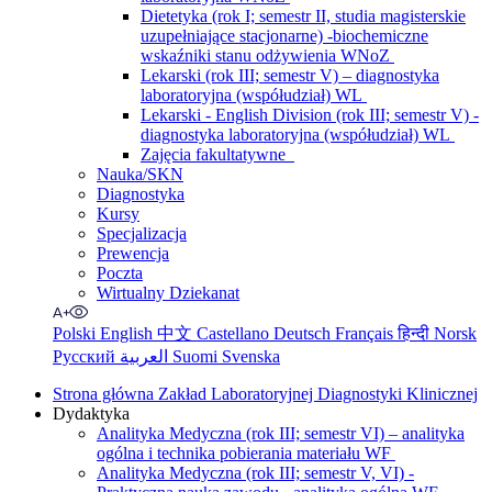
Dietetyka (rok I; semestr II, studia magisterskie
uzupełniające stacjonarne) -biochemiczne
wskaźniki stanu odżywienia WNoZ
Lekarski (rok III; semestr V) – diagnostyka
laboratoryjna (współudział) WL
Lekarski - English Division (rok III; semestr V) -
diagnostyka laboratoryjna (współudział) WL
Zajęcia fakultatywne
Nauka/SKN
Diagnostyka
Kursy
Specjalizacja
Prewencja
Poczta
Wirtualny Dziekanat
Polski
English
中文
Castellano
Deutsch
Français
हिन्दी
Norsk
Русский
العربية
Suomi
Svenska
Strona główna Zakład Laboratoryjnej Diagnostyki Klinicznej
Dydaktyka
Analityka Medyczna (rok III; semestr VI) – analityka
ogólna i technika pobierania materiału WF
Analityka Medyczna (rok III; semestr V, VI) -