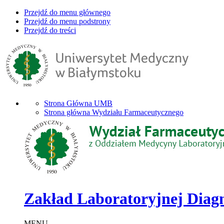
Przejdź do menu głównego
Przejdź do menu podstrony
Przejdź do treści
Strona Główna UMB
Strona główna Wydziału Farmaceutycznego
Zakład Laboratoryjnej Diagn
MENU