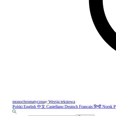
monochromatyczna
Wersja tekstowa
Polski
English
中文
Castellano
Deutsch
Français
हिन्दी
Norsk
Р