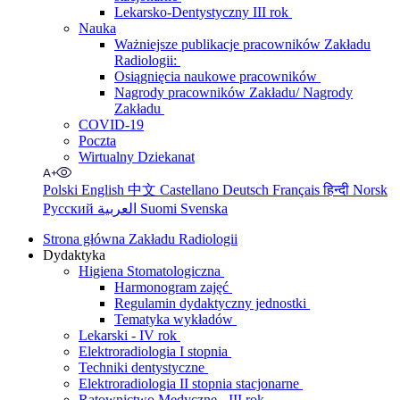
Lekarsko-Dentystyczny III rok
Nauka
Ważniejsze publikacje pracowników Zakładu
Radiologii:
Osiągnięcia naukowe pracowników
Nagrody pracowników Zakładu/ Nagrody
Zakładu
COVID-19
Poczta
Wirtualny Dziekanat
Polski
English
中文
Castellano
Deutsch
Français
हिन्दी
Norsk
Русский
العربية
Suomi
Svenska
Strona główna Zakładu Radiologii
Dydaktyka
Higiena Stomatologiczna
Harmonogram zajęć
Regulamin dydaktyczny jednostki
Tematyka wykładów
Lekarski - IV rok
Elektroradiologia I stopnia
Techniki dentystyczne
Elektroradiologia II stopnia stacjonarne
Ratownictwo Medyczne - III rok