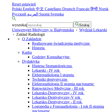
Reset ustawień
Polski
English
中文
Castellano
Deutsch
Français
हिन्दी
Norsk
Русский
العربية
Suomi
Svenska
wyszukaj
Szukaj
Uniwersytet Medyczny w Białymstoku
›
Wydział Lekarski
›
Zakład Radiologii
O Zakładzie
Realizowane świadczenia medyczne
Historia
Kadra
Godziny Konsultacyjne
Dydaktyka
Higiena Stomatologiczna
Lekarski - IV rok
Elektroradiologia I stopnia
Techniki dentystyczne
Elektroradiologia II stopnia stacjonarne
Ratownictwo Medyczne - III rok
Lekarsko-Dentystyczny - IV rok
Lekarsko-Dentystyczny-V rok
Lekarsko-Dentystyczny - II rok
Logopedia z Fonoaudiologią - I rok II stopnia
stacjonarne