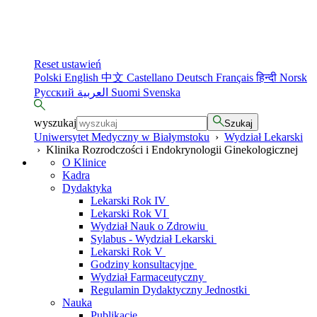
Reset ustawień
Polski
English
中文
Castellano
Deutsch
Français
हिन्दी
Norsk
Русский
العربية
Suomi
Svenska
wyszukaj
Szukaj
Uniwersytet Medyczny w Białymstoku
›
Wydział Lekarski
›
Klinika Rozrodczości i Endokrynologii Ginekologicznej
O Klinice
Kadra
Dydaktyka
Lekarski Rok IV
Lekarski Rok VI
Wydział Nauk o Zdrowiu
Sylabus - Wydział Lekarski
Lekarski Rok V
Godziny konsultacyjne
Wydział Farmaceutyczny
Regulamin Dydaktyczny Jednostki
Nauka
Publikacje