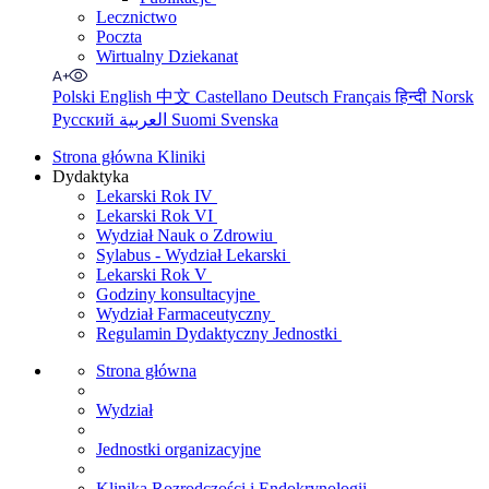
Lecznictwo
Poczta
Wirtualny Dziekanat
Polski
English
中文
Castellano
Deutsch
Français
हिन्दी
Norsk
Русский
العربية
Suomi
Svenska
Strona główna Kliniki
Dydaktyka
Lekarski Rok IV
Lekarski Rok VI
Wydział Nauk o Zdrowiu
Sylabus - Wydział Lekarski
Lekarski Rok V
Godziny konsultacyjne
Wydział Farmaceutyczny
Regulamin Dydaktyczny Jednostki
Strona główna
Wydział
Jednostki organizacyjne
Klinika Rozrodczości i Endokrynologii