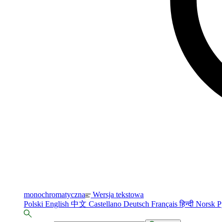
monochromatyczna
Wersja tekstowa
Polski
English
中文
Castellano
Deutsch
Français
हिन्दी
Norsk
Р