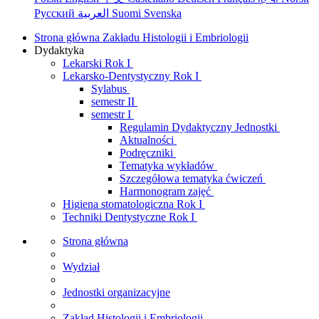
Русский
العربية
Suomi
Svenska
Strona główna Zakładu Histologii i Embriologii
Dydaktyka
Lekarski Rok I
Lekarsko-Dentystyczny Rok I
Sylabus
semestr II
semestr I
Regulamin Dydaktyczny Jednostki
Aktualności
Podręczniki
Tematyka wykładów
Szczegółowa tematyka ćwiczeń
Harmonogram zajęć
Higiena stomatologiczna Rok I
Techniki Dentystyczne Rok I
Strona główna
Wydział
Jednostki organizacyjne
Zakład Histologii i Embriologii