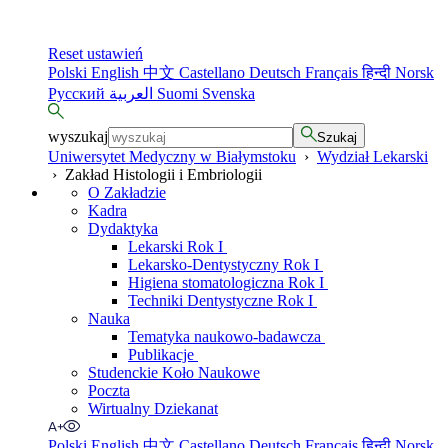
Reset ustawień
Polski
English
中文
Castellano
Deutsch
Français
हिन्दी
Norsk
Русский
العربية
Suomi
Svenska
wyszukaj
Szukaj
Uniwersytet Medyczny w Białymstoku
›
Wydział Lekarski
›
Zakład Histologii i Embriologii
O Zakładzie
Kadra
Dydaktyka
Lekarski Rok I
Lekarsko-Dentystyczny Rok I
Higiena stomatologiczna Rok I
Techniki Dentystyczne Rok I
Nauka
Tematyka naukowo-badawcza
Publikacje
Studenckie Koło Naukowe
Poczta
Wirtualny Dziekanat
Polski
English
中文
Castellano
Deutsch
Français
हिन्दी
Norsk