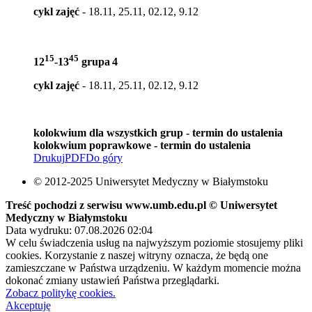
cykl zajęć
- 18.11, 25.11, 02.12, 9.12
15
45
12
-13
grupa
4
cykl zajęć
- 18.11, 25.11, 02.12, 9.12
kolokwium dla wszystkich grup - termin do ustalenia
kolokwium poprawkowe - termin do ustalenia
Drukuj
PDF
Do góry
© 2012-2025 Uniwersytet Medyczny w Białymstoku
Treść pochodzi z serwisu www.umb.edu.pl © Uniwersytet
Medyczny w Białymstoku
Data wydruku: 07.08.2026 02:04
W celu świadczenia usług na najwyższym poziomie stosujemy pliki
cookies. Korzystanie z naszej witryny oznacza, że będą one
zamieszczane w Państwa urządzeniu. W każdym momencie można
dokonać zmiany ustawień Państwa przeglądarki.
Zobacz politykę cookies.
Akceptuję