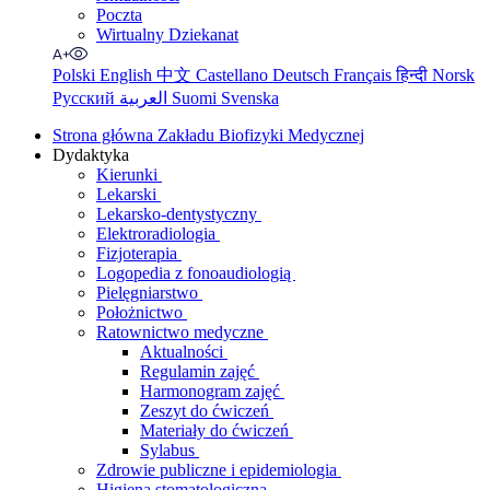
Poczta
Wirtualny Dziekanat
Polski
English
中文
Castellano
Deutsch
Français
हिन्दी
Norsk
Русский
العربية
Suomi
Svenska
Strona główna Zakładu Biofizyki Medycznej
Dydaktyka
Kierunki
Lekarski
Lekarsko-dentystyczny
Elektroradiologia
Fizjoterapia
Logopedia z fonoaudiologią
Pielęgniarstwo
Położnictwo
Ratownictwo medyczne
Aktualności
Regulamin zajęć
Harmonogram zajęć
Zeszyt do ćwiczeń
Materiały do ćwiczeń
Sylabus
Zdrowie publiczne i epidemiologia
Higiena stomatologiczna