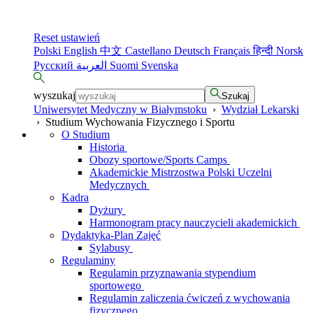
Reset ustawień
Polski
English
中文
Castellano
Deutsch
Français
हिन्दी
Norsk
Русский
العربية
Suomi
Svenska
wyszukaj
Szukaj
Uniwersytet Medyczny w Białymstoku
›
Wydział Lekarski
›
Studium Wychowania Fizycznego i Sportu
O Studium
Historia
Obozy sportowe/Sports Camps
Akademickie Mistrzostwa Polski Uczelni
Medycznych
Kadra
Dyżury
Harmonogram pracy nauczycieli akademickich
Dydaktyka-Plan Zajęć
Sylabusy
Regulaminy
Regulamin przyznawania stypendium
sportowego
Regulamin zaliczenia ćwiczeń z wychowania
fizycznego