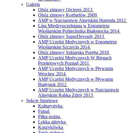
Galeria
Obóz zimowy Orcieres 2013
Obóz zimowy Korbielów 2009
AMP w Narciarstwie Alpejskim Harenda 2012
Liga Międzyuczelniana w Ergometrze
Wioślarskim Politechnika Białostocka 2014
Obóz zimowy SuperDevouly 2013
AMP Uczelni Medycznych w Ergometrze
Wioślarskim Szczecin 2014
Obóz zimowy Szklarska Poręba 2010
AMP Uczelni Medycznych W Biegach
Przełajowych Poznań 2011
AMP Uczelni Medycznych w Pływaniu
Wrocław 2014
AMP Uczelni Medycznych w Pływaniu
Białystok 2012
AMP Uczelni Medycznych w Narciarstwie
Alpejskim Rabka Zdrój 2013
Sekcje Sportowe
Kulturystyka
Futsal
Piłka nożna
Lekka atletyka
Koszykówka
Tenis stołowy