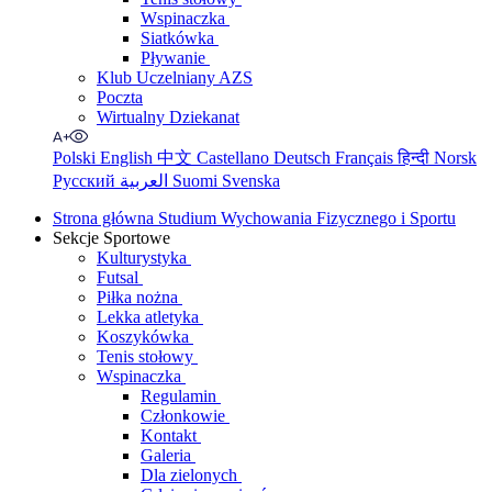
Wspinaczka
Siatkówka
Pływanie
Klub Uczelniany AZS
Poczta
Wirtualny Dziekanat
Polski
English
中文
Castellano
Deutsch
Français
हिन्दी
Norsk
Русский
العربية
Suomi
Svenska
Strona główna Studium Wychowania Fizycznego i Sportu
Sekcje Sportowe
Kulturystyka
Futsal
Piłka nożna
Lekka atletyka
Koszykówka
Tenis stołowy
Wspinaczka
Regulamin
Członkowie
Kontakt
Galeria
Dla zielonych