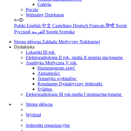
Galeria
Poczta
Wirtualny Dziekanat
Polski
English
中文
Castellano
Deutsch
Français
हिन्दी
Norsk
Русский
العربية
Suomi
Svenska
Strona główna Zakładu Medycyny Nuklearnej
Dydaktyka
Lekarski III rok
Elektroradiologia II rok- studia II stopnia stacjonarne
Analityka Medyczna V rok
Harmonogram zajęć
Aktualności
Tematyka wykładów
Regulamin Dydaktyczny Jednostki
Sylabus
Elektroradiologia III rok-studia I stopnia/stacjonarne
Strona główna
Wydział
Jednostki organizacyjne