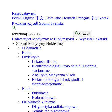
Reset ustawień
Polski
English
中文
Castellano
Deutsch
Français
हिन्दी
Norsk
Русский
العربية
Suomi
Svenska
wyszukaj
Szukaj
Uniwersytet Medyczny w Białymstoku
›
Wydział Lekarski
›
Zakład Medycyny Nuklearnej
O Zakładzie
Kadra
Dydaktyka
Lekarski III rok
Elektroradiologia II rok- studia II stopnia
stacjonarne
Analityka Medyczna V rok
Elektroradiologia III rok-studia I
stopnia/stacjonarne
Nauka
Publikacje
Koło naukowe
Działalność kliniczna
Diagnostyka radioizotopowa
Terapia radioizotopowa