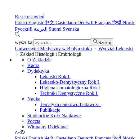
Reset ustawień
Polski
English
中文
Castellano
Deutsch
Français
हिन्दी
Norsk
Русский
العربية
Suomi
Svenska
wyszukaj
Szukaj
Uniwersytet Medyczny w Białymstoku
›
Wydział Lekarski
›
Zakład Histologii i Embriologii
O Zakładzie
Kadra
Dydaktyka
Lekarski Rok I
Lekarsko-Dentystyczny Rok I
Higiena stomatologiczna Rok I
Techniki Dentystyczne Rok I
Nauka
Tematyka naukowo-badawcza
Publikacje
Studenckie Koło Naukowe
Poczta
Wirtualny Dziekanat
Polski
English
中文
Castellano
Deutsch
Français
हिन्दी
Norsk