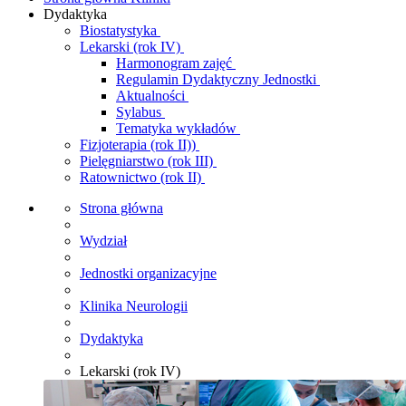
Dydaktyka
Biostatystyka
Lekarski (rok IV)
Harmonogram zajęć
Regulamin Dydaktyczny Jednostki
Aktualności
Sylabus
Tematyka wykładów
Fizjoterapia (rok II))
Pielęgniarstwo (rok III)
Ratownictwo (rok II)
Strona główna
Wydział
Jednostki organizacyjne
Klinika Neurologii
Dydaktyka
Lekarski (rok IV)