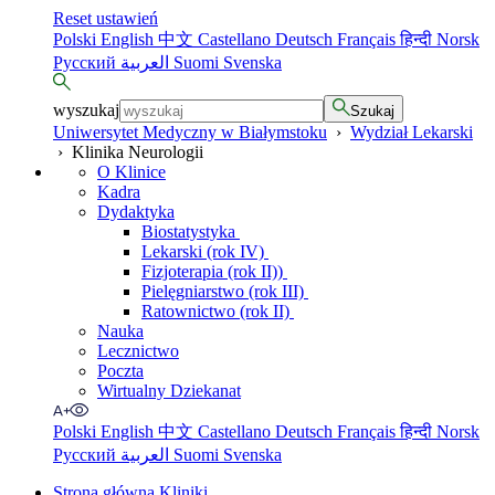
Reset ustawień
Polski
English
中文
Castellano
Deutsch
Français
हिन्दी
Norsk
Русский
العربية
Suomi
Svenska
wyszukaj
Szukaj
Uniwersytet Medyczny w Białymstoku
›
Wydział Lekarski
›
Klinika Neurologii
O Klinice
Kadra
Dydaktyka
Biostatystyka
Lekarski (rok IV)
Fizjoterapia (rok II))
Pielęgniarstwo (rok III)
Ratownictwo (rok II)
Nauka
Lecznictwo
Poczta
Wirtualny Dziekanat
Polski
English
中文
Castellano
Deutsch
Français
हिन्दी
Norsk
Русский
العربية
Suomi
Svenska
Strona główna Kliniki