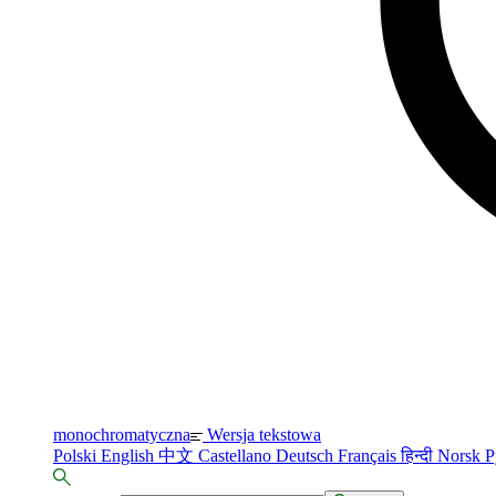
monochromatyczna
Wersja tekstowa
Polski
English
中文
Castellano
Deutsch
Français
हिन्दी
Norsk
Р