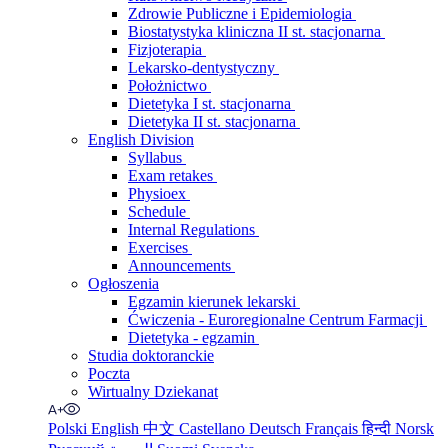
Zdrowie Publiczne i Epidemiologia
Biostatystyka kliniczna II st. stacjonarna
Fizjoterapia
Lekarsko-dentystyczny
Położnictwo
Dietetyka I st. stacjonarna
Dietetyka II st. stacjonarna
English Division
Syllabus
Exam retakes
Physioex
Schedule
Internal Regulations
Exercises
Announcements
Ogłoszenia
Egzamin kierunek lekarski
Ćwiczenia - Euroregionalne Centrum Farmacji
Dietetyka - egzamin
Studia doktoranckie
Poczta
Wirtualny Dziekanat
Polski
English
中文
Castellano
Deutsch
Français
हिन्दी
Norsk