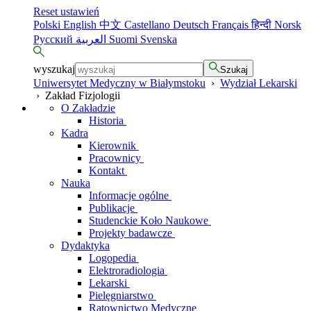
Reset ustawień
Polski
English
中文
Castellano
Deutsch
Français
हिन्दी
Norsk
Русский
العربية
Suomi
Svenska
wyszukaj
Szukaj
Uniwersytet Medyczny w Białymstoku
›
Wydział Lekarski
›
Zakład Fizjologii
O Zakładzie
Historia
Kadra
Kierownik
Pracownicy
Kontakt
Nauka
Informacje ogólne
Publikacje
Studenckie Koło Naukowe
Projekty badawcze
Dydaktyka
Logopedia
Elektroradiologia
Lekarski
Pielęgniarstwo
Ratownictwo Medyczne