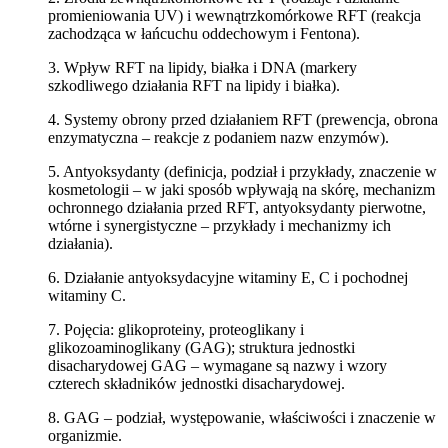
promieniowania UV) i wewnątrzkomórkowe RFT (reakcja
zachodząca w łańcuchu oddechowym i Fentona).
3. Wpływ RFT na lipidy, białka i DNA (markery
szkodliwego działania RFT na lipidy i białka).
4. Systemy obrony przed działaniem RFT (prewencja, obrona
enzymatyczna – reakcje z podaniem nazw enzymów).
5. Antyoksydanty (definicja, podział i przykłady, znaczenie w
kosmetologii – w jaki sposób wpływają na skórę, mechanizm
ochronnego działania przed RFT, antyoksydanty pierwotne,
wtórne i synergistyczne – przykłady i mechanizmy ich
działania).
6. Działanie antyoksydacyjne witaminy E, C i pochodnej
witaminy C.
7. Pojęcia: glikoproteiny, proteoglikany i
glikozoaminoglikany (GAG); struktura jednostki
disacharydowej GAG – wymagane są nazwy i wzory
czterech składników jednostki disacharydowej.
8. GAG – podział, występowanie, właściwości i znaczenie w
organizmie.