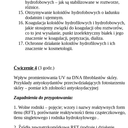
hydrofobowych – jak są stabilizowane w roztworze,
różnice.
Otrzymywanie koloidów hydrofobowych o ładunku
dodatnim i ujemnym.
Koagulacja koloidów hydrofilowych i hydrofobowych,
jakie stosujemy związki do koagulacji obu roztworów,
co to jest wysalanie, punkt izoelektryczny białek i jego
znaczenie w koagulacji, peptyzacja, dializa.
Ochronne działanie koloidów hydrofilowych i ich
znaczenie w kosmetologii.
Ćwiczenie 4
(3 godz.)
Wpływ promieniowania UV na DNA fibroblastów skóry.
Przykłady antyoksydantów przeciwdziałających fotostarzeniu
skóry – pomiar ich zdolności antyoksydacyjnej
Zagadnienia do przygotowania:
1.
Wolne rodniki – pojęcie; wzory i nazwy reaktywnych form
tlenu (RFT), porównanie reaktywności tlenu cząsteczkowego,
tlenu singletowego i rodnika hydroksylowego .
2. Źródła zewnątrzkomórkowe RFT (rodzaje i działanie