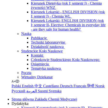
Kierunek Dietetyka (rok I; semestr I) - Chemia
żywności WNZ
Kierunek Lekarski - ENGLISH DIVISION (rok
I; semestr I) - Chemia WL
Kierunek Lekarski- ENGLISH DIVISION (rok
I; semestr II- Elective: Chemicals in everyday life
- are they safe for human health?
Nauka
Publikacje
Techniki laboratoryjne
Działalność naukowa
Studenckie Koło Naukowe
Kontakt
Członkowie Studenckiego Koła Naukowego
Osiągnięcia
Tematyka naukowa
Poczta
Wirtualny Dziekanat
Polski
English
中文
Castellano
Deutsch
Français
हिन्दी
Norsk
Русский
العربية
Suomi
Svenska
Strona główna Zakładu Chemii Medycznej
Dydaktyka
Kierunek Kosmetologia (rok I; semestr II) - Elementy