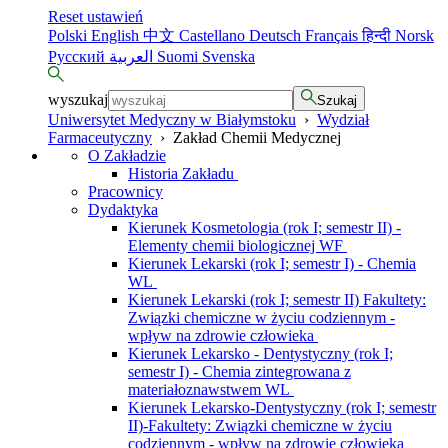
Reset ustawień
Polski
English
中文
Castellano
Deutsch
Français
हिन्दी
Norsk
Русский
العربية
Suomi
Svenska
wyszukaj
Szukaj
Uniwersytet Medyczny w Białymstoku
›
Wydział
Farmaceutyczny
›
Zakład Chemii Medycznej
O Zakładzie
Historia Zakładu
Pracownicy
Dydaktyka
Kierunek Kosmetologia (rok I; semestr II) -
Elementy chemii biologicznej WF
Kierunek Lekarski (rok I; semestr I) - Chemia
WL
Kierunek Lekarski (rok I; semestr II) Fakultety:
Związki chemiczne w życiu codziennym -
wpływ na zdrowie człowieka
Kierunek Lekarsko - Dentystyczny (rok I;
semestr I) - Chemia zintegrowana z
materiałoznawstwem WL
Kierunek Lekarsko-Dentystyczny (rok I; semestr
II)-Fakultety: Związki chemiczne w życiu
codziennym - wpływ na zdrowie człowieka