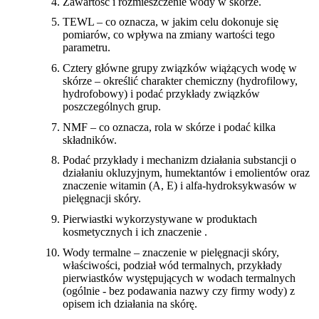
Zawartość i rozmieszczenie wody w skórze.
TEWL – co oznacza, w jakim celu dokonuje się
pomiarów, co wpływa na zmiany wartości tego
parametru.
Cztery główne grupy związków wiążących wodę w
skórze – określić charakter chemiczny (hydrofilowy,
hydrofobowy) i podać przykłady związków
poszczególnych grup.
NMF – co oznacza, rola w skórze i podać kilka
składników.
Podać przykłady i mechanizm działania substancji o
działaniu okluzyjnym, humektantów i emolientów oraz
znaczenie witamin (A, E) i alfa-hydroksykwasów w
pielęgnacji skóry.
Pierwiastki wykorzystywane w produktach
kosmetycznych i ich znaczenie .
Wody termalne – znaczenie w pielęgnacji skóry,
właściwości, podział wód termalnych, przykłady
pierwiastków występujących w wodach termalnych
(ogólnie - bez podawania nazwy czy firmy wody) z
opisem ich działania na skórę.