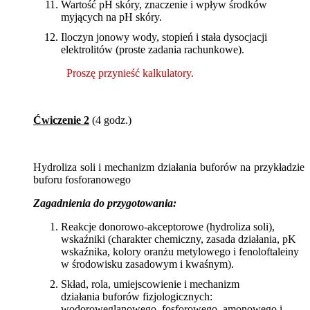
Wartość pH skóry, znaczenie i wpływ środków
myjących na pH skóry.
Iloczyn jonowy wody, stopień i stała dysocjacji
elektrolitów (proste zadania rachunkowe).
Proszę przynieść kalkulatory.
Ćwiczenie 2
(4 godz.)
Hydroliza soli i mechanizm działania buforów na przykładzie
buforu fosforanowego
Zagadnienia do przygotowania:
Reakcje donorowo-akceptorowe (hydroliza soli),
wskaźniki (charakter chemiczny, zasada działania, pK
wskaźnika, kolory oranżu metylowego i fenoloftaleiny
w środowisku zasadowym i kwaśnym).
Skład, rola, umiejscowienie i mechanizm
działania buforów fizjologicznych:
wodorowęglanowego, fosforowego, amonowego i