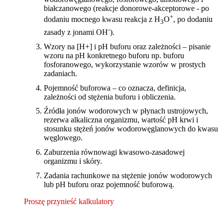
białczanowego (reakcje donorowe-akceptorowe - po
+
dodaniu mocnego kwasu reakcja z H
O
, po dodaniu
3
-
zasady z jonami OH
).
Wzory na [H+] i pH buforu oraz zależności – pisanie
wzoru na pH konkretnego buforu np. buforu
fosforanowego, wykorzystanie wzorów w prostych
zadaniach.
Pojemność buforowa – co oznacza, definicja,
zależności od stężenia buforu i obliczenia.
Źródła jonów wodorowych w płynach ustrojowych,
rezerwa alkaliczna organizmu, wartość pH krwi i
stosunku stężeń jonów wodorowęglanowych do kwasu
węglowego.
Zaburzenia równowagi kwasowo-zasadowej
organizmu i skóry.
Zadania rachunkowe na stężenie jonów wodorowych
lub pH buforu oraz pojemność buforową.
Proszę przynieść kalkulatory