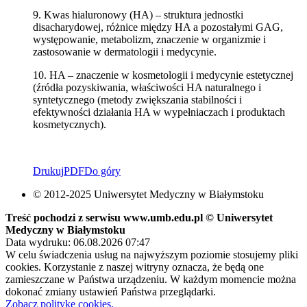
9. Kwas hialuronowy (HA) – struktura jednostki
disacharydowej, różnice między HA a pozostałymi GAG,
występowanie, metabolizm, znaczenie w organizmie i
zastosowanie w dermatologii i medycynie.
10. HA – znaczenie w kosmetologii i medycynie estetycznej
(źródła pozyskiwania, właściwości HA naturalnego i
syntetycznego (metody zwiększania stabilności i
efektywności działania HA w wypełniaczach i produktach
kosmetycznych).
Drukuj
PDF
Do góry
© 2012-2025 Uniwersytet Medyczny w Białymstoku
Treść pochodzi z serwisu www.umb.edu.pl © Uniwersytet
Medyczny w Białymstoku
Data wydruku: 06.08.2026 07:47
W celu świadczenia usług na najwyższym poziomie stosujemy pliki
cookies. Korzystanie z naszej witryny oznacza, że będą one
zamieszczane w Państwa urządzeniu. W każdym momencie można
dokonać zmiany ustawień Państwa przeglądarki.
Zobacz politykę cookies.