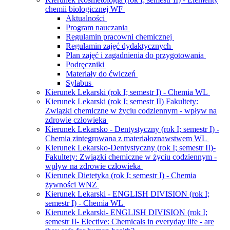
chemii biologicznej WF
Aktualności
Program nauczania
Regulamin pracowni chemicznej
Regulamin zajęć dydaktycznych
Plan zajęć i zagadnienia do przygotowania
Podręczniki
Materiały do ćwiczeń
Sylabus
Kierunek Lekarski (rok I; semestr I) - Chemia WL
Kierunek Lekarski (rok I; semestr II) Fakultety:
Związki chemiczne w życiu codziennym - wpływ na
zdrowie człowieka
Kierunek Lekarsko - Dentystyczny (rok I; semestr I) -
Chemia zintegrowana z materiałoznawstwem WL
Kierunek Lekarsko-Dentystyczny (rok I; semestr II)-
Fakultety: Związki chemiczne w życiu codziennym -
wpływ na zdrowie człowieka
Kierunek Dietetyka (rok I; semestr I) - Chemia
żywności WNZ
Kierunek Lekarski - ENGLISH DIVISION (rok I;
semestr I) - Chemia WL
Kierunek Lekarski- ENGLISH DIVISION (rok I;
semestr II- Elective: Chemicals in everyday life - are