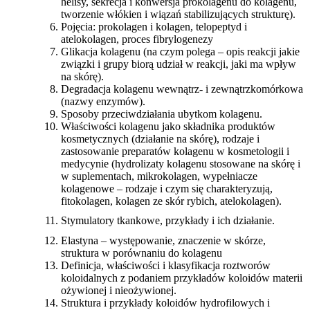
helisy, sekrecja i konwersja prokolagenu do kolagenu,
tworzenie włókien i wiązań stabilizujących strukturę).
Pojęcia: prokolagen i kolagen, telopeptyd i
atelokolagen, proces fibrylogenezy
Glikacja kolagenu (na czym polega – opis reakcji jakie
związki i grupy biorą udział w reakcji, jaki ma wpływ
na skórę).
Degradacja kolagenu wewnątrz- i zewnątrzkomórkowa
(nazwy enzymów).
Sposoby przeciwdziałania ubytkom kolagenu.
Właściwości kolagenu jako składnika produktów
kosmetycznych (działanie na skórę), rodzaje i
zastosowanie preparatów kolagenu w kosmetologii i
medycynie (hydrolizaty kolagenu stosowane na skórę i
w suplementach, mikrokolagen, wypełniacze
kolagenowe – rodzaje i czym się charakteryzują,
fitokolagen, kolagen ze skór rybich, atelokolagen).
Stymulatory tkankowe, przykłady i ich działanie.
Elastyna – występowanie, znaczenie w skórze,
struktura w porównaniu do kolagenu
Definicja, właściwości i klasyfikacja roztworów
koloidalnych z podaniem przykładów koloidów materii
ożywionej i nieożywionej.
Struktura i przykłady koloidów hydrofilowych i