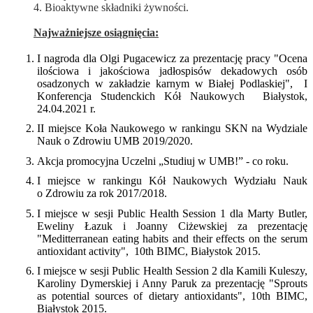
4. Bioaktywne składniki żywności.
Najważniejsze osiągnięcia:
I nagroda dla Olgi Pugacewicz za prezentację pracy "Ocena
ilościowa i jakościowa jadłospisów dekadowych osób
osadzonych w zakładzie karnym w Białej Podlaskiej", I
Konferencja Studenckich Kół Naukowych Białystok,
24.04.2021 r.
II miejsce Koła Naukowego w rankingu SKN na Wydziale
Nauk o Zdrowiu UMB 2019/2020.
Akcja promocyjna Uczelni „Studiuj w UMB!” - co roku.
I miejsce w rankingu Kół Naukowych Wydziału Nauk
o Zdrowiu za rok 2017/2018.
I miejsce w sesji Public Health Session 1 dla Marty Butler,
Eweliny Łazuk i Joanny Ciżewskiej za prezentację
"Meditterranean eating habits and their effects on the serum
antioxidant activity", 10th BIMC, Białystok 2015.
I miejsce w sesji Public Health Session 2 dla Kamili Kuleszy,
Karoliny Dymerskiej i Anny Paruk za prezentację "Sprouts
as potential sources of dietary antioxidants", 10th BIMC,
Białystok 2015.