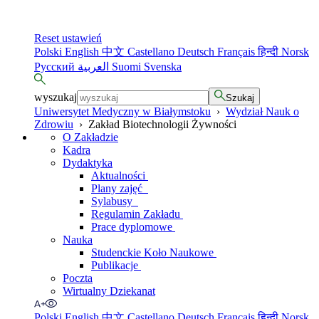
Reset ustawień
Polski
English
中文
Castellano
Deutsch
Français
हिन्दी
Norsk
Русский
العربية
Suomi
Svenska
wyszukaj
Szukaj
Uniwersytet Medyczny w Białymstoku
›
Wydział Nauk o
Zdrowiu
›
Zakład Biotechnologii Żywności
O Zakładzie
Kadra
Dydaktyka
Aktualności
Plany zajęć
Sylabusy
Regulamin Zakładu
Prace dyplomowe
Nauka
Studenckie Koło Naukowe
Publikacje
Poczta
Wirtualny Dziekanat
Polski
English
中文
Castellano
Deutsch
Français
हिन्दी
Norsk