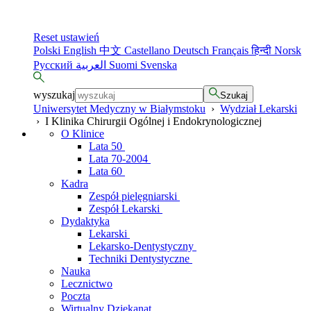
Reset ustawień
Polski
English
中文
Castellano
Deutsch
Français
हिन्दी
Norsk
Русский
العربية
Suomi
Svenska
wyszukaj
Szukaj
Uniwersytet Medyczny w Białymstoku
›
Wydział Lekarski
›
I Klinika Chirurgii Ogólnej i Endokrynologicznej
O Klinice
Lata 50
Lata 70-2004
Lata 60
Kadra
Zespół pielęgniarski
Zespół Lekarski
Dydaktyka
Lekarski
Lekarsko-Dentystyczny
Techniki Dentystyczne
Nauka
Lecznictwo
Poczta
Wirtualny Dziekanat