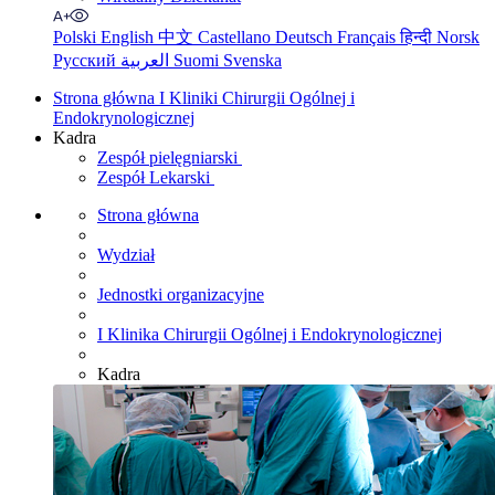
Polski
English
中文
Castellano
Deutsch
Français
हिन्दी
Norsk
Русский
العربية
Suomi
Svenska
Strona główna I Kliniki Chirurgii Ogólnej i
Endokrynologicznej
Kadra
Zespół pielęgniarski
Zespół Lekarski
Strona główna
Wydział
Jednostki organizacyjne
I Klinika Chirurgii Ogólnej i Endokrynologicznej
Kadra