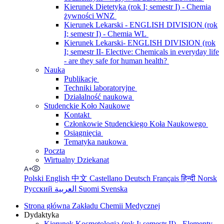
Kierunek Dietetyka (rok I; semestr I) - Chemia
żywności WNZ
Kierunek Lekarski - ENGLISH DIVISION (rok
I; semestr I) - Chemia WL
Kierunek Lekarski- ENGLISH DIVISION (rok
I; semestr II- Elective: Chemicals in everyday life
- are they safe for human health?
Nauka
Publikacje
Techniki laboratoryjne
Działalność naukowa
Studenckie Koło Naukowe
Kontakt
Członkowie Studenckiego Koła Naukowego
Osiągnięcia
Tematyka naukowa
Poczta
Wirtualny Dziekanat
Polski
English
中文
Castellano
Deutsch
Français
हिन्दी
Norsk
Русский
العربية
Suomi
Svenska
Strona główna Zakładu Chemii Medycznej
Dydaktyka
Kierunek Kosmetologia (rok I; semestr II) - Elementy