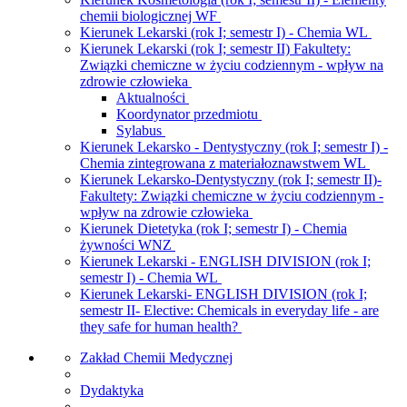
chemii biologicznej WF
Kierunek Lekarski (rok I; semestr I) - Chemia WL
Kierunek Lekarski (rok I; semestr II) Fakultety:
Związki chemiczne w życiu codziennym - wpływ na
zdrowie człowieka
Aktualności
Koordynator przedmiotu
Sylabus
Kierunek Lekarsko - Dentystyczny (rok I; semestr I) -
Chemia zintegrowana z materiałoznawstwem WL
Kierunek Lekarsko-Dentystyczny (rok I; semestr II)-
Fakultety: Związki chemiczne w życiu codziennym -
wpływ na zdrowie człowieka
Kierunek Dietetyka (rok I; semestr I) - Chemia
żywności WNZ
Kierunek Lekarski - ENGLISH DIVISION (rok I;
semestr I) - Chemia WL
Kierunek Lekarski- ENGLISH DIVISION (rok I;
semestr II- Elective: Chemicals in everyday life - are
they safe for human health?
Zakład Chemii Medycznej
Dydaktyka