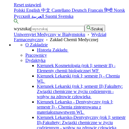
Reset ustawień
Polski
English
中文
Castellano
Deutsch
Français
हिन्दी
Norsk
Русский
العربية
Suomi
Svenska
wyszukaj
Szukaj
Uniwersytet Medyczny w Białymstoku
›
Wydział
Farmaceutyczny
›
Zakład Chemii Medycznej
O Zakładzie
Historia Zakładu
Pracownicy
Dydaktyka
Kierunek Kosmetologia (rok I; semestr II) -
Elementy chemii biologicznej WF
Kierunek Lekarski (rok I; semestr I) - Chemia
WL
Kierunek Lekarski (rok I; semestr II) Fakultety:
Związki chemiczne w życiu codziennym -
wpływ na zdrowie człowieka
Kierunek Lekarsko - Dentystyczny (rok I;
semestr I) - Chemia zintegrowana z
materiałoznawstwem WL
Kierunek Lekarsko-Dentystyczny (rok I; semestr
II)-Fakultety: Związki chemiczne w życiu
codziennym - wpływ na zdrowie człowieka