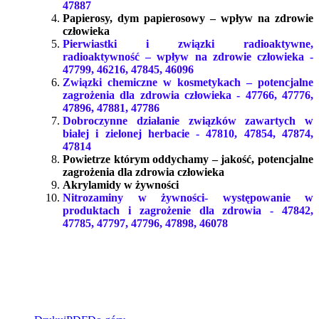
47887
Papierosy, dym papierosowy – wpływ na zdrowie
człowieka
Pierwiastki i związki radioaktywne,
radioaktywność – wpływ na zdrowie człowieka -
47799, 46216, 47845, 46096
Związki chemiczne w kosmetykach – potencjalne
zagrożenia dla zdrowia człowieka - 47766, 47776,
47896, 47881, 47786
Dobroczynne działanie związków zawartych w
białej i zielonej herbacie - 47810, 47854, 47874,
47814
Powietrze którym oddychamy – jakość, potencjalne
zagrożenia dla zdrowia człowieka
Akrylamidy w żywności
Nitrozaminy w żywności- występowanie w
produktach i zagrożenie dla zdrowia - 47842,
47785, 47797, 47796, 47898, 46078