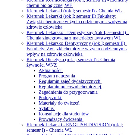
chemii biologicznej WF
Kierunek Lekarski (rok I; semestr I) - Chemia WL
Kierunek Lekarski (rok I; semestr II) Fakultety:
Związki chemiczne w życiu codziennym - wpływ na
zdrowie człowieka
Kierunek Lekarsko - Dentystyczny (rok I; semestr I) -
Chemia zintegrowana z materiałoznawstwem WL
Kierunek Lekarsko-Dentystyczny (rok I; semestr II)-
Fakultety: Związki chemiczne w życiu codziennym -
wpływ na zdrowie człowieka
Kierunek Dietetyka (rok I; semestr I) - Chemia
żywności WNZ
Aktualności
Program nauczania
Regulamin zajęć dydaktycznych
Regulamin pracowni chemicznej
Zagadnienia do przygotowania
Podręczniki
Materiały do ćwiczeń
Sylabus
Konsultacje dla studentów
Prowadzący ćwiczenia
Kierunek Lekarski - ENGLISH DIVISION (rok I;
semestr I) - Chemia WL