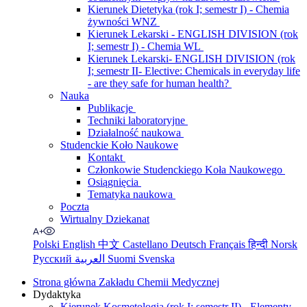
Kierunek Dietetyka (rok I; semestr I) - Chemia
żywności WNZ
Kierunek Lekarski - ENGLISH DIVISION (rok
I; semestr I) - Chemia WL
Kierunek Lekarski- ENGLISH DIVISION (rok
I; semestr II- Elective: Chemicals in everyday life
- are they safe for human health?
Nauka
Publikacje
Techniki laboratoryjne
Działalność naukowa
Studenckie Koło Naukowe
Kontakt
Członkowie Studenckiego Koła Naukowego
Osiągnięcia
Tematyka naukowa
Poczta
Wirtualny Dziekanat
Polski
English
中文
Castellano
Deutsch
Français
हिन्दी
Norsk
Русский
العربية
Suomi
Svenska
Strona główna Zakładu Chemii Medycznej
Dydaktyka
Kierunek Kosmetologia (rok I; semestr II) - Elementy