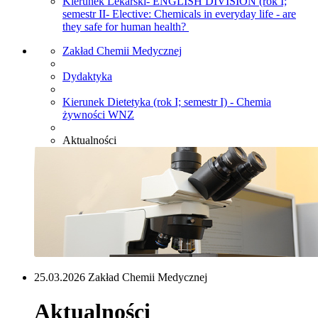
Kierunek Lekarski- ENGLISH DIVISION (rok I;
semestr II- Elective: Chemicals in everyday life - are
they safe for human health?
Zakład Chemii Medycznej
Dydaktyka
Kierunek Dietetyka (rok I; semestr I) - Chemia
żywności WNZ
Aktualności
25.03.2026 Zakład Chemii Medycznej
Aktualności