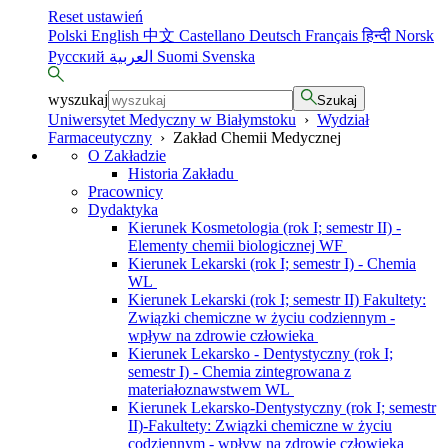
Reset ustawień
Polski
English
中文
Castellano
Deutsch
Français
हिन्दी
Norsk
Русский
العربية
Suomi
Svenska
wyszukaj
Szukaj
Uniwersytet Medyczny w Białymstoku
›
Wydział
Farmaceutyczny
›
Zakład Chemii Medycznej
O Zakładzie
Historia Zakładu
Pracownicy
Dydaktyka
Kierunek Kosmetologia (rok I; semestr II) -
Elementy chemii biologicznej WF
Kierunek Lekarski (rok I; semestr I) - Chemia
WL
Kierunek Lekarski (rok I; semestr II) Fakultety:
Związki chemiczne w życiu codziennym -
wpływ na zdrowie człowieka
Kierunek Lekarsko - Dentystyczny (rok I;
semestr I) - Chemia zintegrowana z
materiałoznawstwem WL
Kierunek Lekarsko-Dentystyczny (rok I; semestr
II)-Fakultety: Związki chemiczne w życiu
codziennym - wpływ na zdrowie człowieka