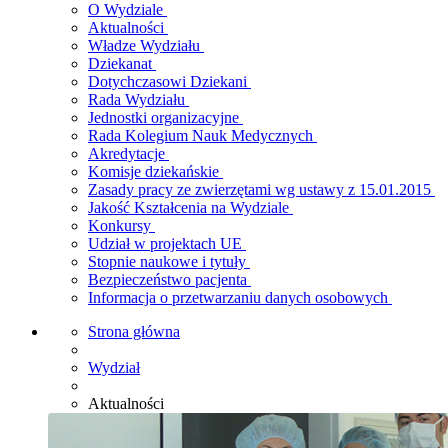
O Wydziale
Aktualności
Władze Wydziału
Dziekanat
Dotychczasowi Dziekani
Rada Wydziału
Jednostki organizacyjne
Rada Kolegium Nauk Medycznych
Akredytacje
Komisje dziekańskie
Zasady pracy ze zwierzętami wg ustawy z 15.01.2015
Jakość Kształcenia na Wydziale
Konkursy
Udział w projektach UE
Stopnie naukowe i tytuły
Bezpieczeństwo pacjenta
Informacja o przetwarzaniu danych osobowych
Strona główna
Wydział
Aktualności