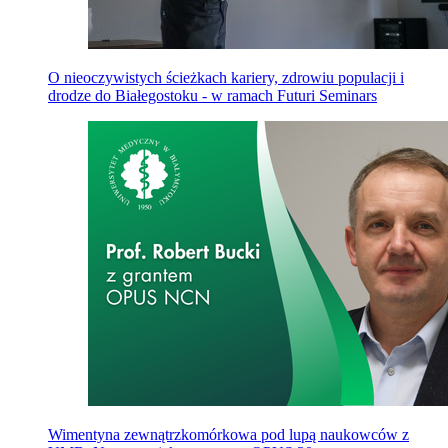
O nieoczywistych ścieżkach kariery, zdrowiu populacji i
drodze do Białegostoku - w ramach Futuri Seminars
Wimentyna zewnątrzkomórkowa pod lupą naukowców z