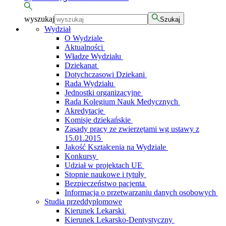
wyszukaj
Szukaj
Wydział
O Wydziale
Aktualności
Władze Wydziału
Dziekanat
Dotychczasowi Dziekani
Rada Wydziału
Jednostki organizacyjne
Rada Kolegium Nauk Medycznych
Akredytacje
Komisje dziekańskie
Zasady pracy ze zwierzętami wg ustawy z
15.01.2015
Jakość Kształcenia na Wydziale
Konkursy
Udział w projektach UE
Stopnie naukowe i tytuły
Bezpieczeństwo pacjenta
Informacja o przetwarzaniu danych osobowych
Studia przeddyplomowe
Kierunek Lekarski
Kierunek Lekarsko-Dentystyczny