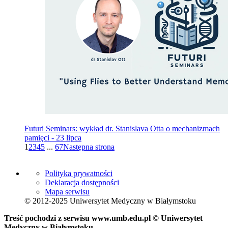
Futuri Seminars: wykład dr. Stanislava Otta o mechanizmach
pamięci - 23 lipca
1
2
3
4
5
...
67
Następna strona
Polityka prywatności
Deklaracja dostępności
Mapa serwisu
© 2012-2025 Uniwersytet Medyczny w Białymstoku
Treść pochodzi z serwisu www.umb.edu.pl © Uniwersytet
Medyczny w Białymstoku