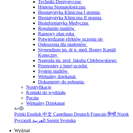
Techniki Dentystyczne
Higiena Stomatologiczna
Biostatystyka Kliniczna I stopnia
Biostatystyka Kliniczna II stopnia
Bioinformatyka Medyczna
Regulamin studiów
Ramowy plan roku
Potwierdzanie efektów uczenia się
Ogłoszenia dla studentów
Stypendium im. dr n. med. Bogny Kamili
Koneczny
Nagroda im. prof. Jakuba Chlebowskiego
Przenosiny z innej uczelni
System studiów
Wirtualny dziekanat
Dokumenty do pobrania
Nostryfikacje
Kontakt do wydziału
Poczta
Wirtualny Dziekanat
Polski
English
中文
Castellano
Deutsch
Français
हिन्दी
Norsk
Русский
العربية
Suomi
Svenska
Wydział