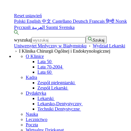
Reset ustawień
Polski
English
中文
Castellano
Deutsch
Français
हिन्दी
Norsk
Русский
العربية
Suomi
Svenska
wyszukaj
Szukaj
Uniwersytet Medyczny w Białymstoku
›
Wydział Lekarski
›
I Klinika Chirurgii Ogólnej i Endokrynologicznej
O Klinice
Lata 50
Lata 70-2004
Lata 60
Kadra
Zespół pielęgniarski
Zespół Lekarski
Dydaktyka
Lekarski
Lekarsko-Dentystyczny
Techniki Dentystyczne
Nauka
Lecznictwo
Poczta
Wirtualny Dziekanat