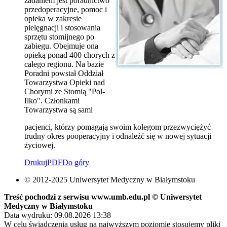
zadaniem jest poradnictwo
przedoperacyjne, pomoc i
opieka w zakresie
pielęgnacji i stosowania
sprzętu stomijnego po
zabiegu. Obejmuje ona
opieką ponad 400 chorych z
całego regionu. Na bazie
Poradni powstał Oddział
Towarzystwa Opieki nad
Chorymi ze Stomią "Pol-
Ilko". Członkami
Towarzystwa są sami
pacjenci, którzy pomagają swoim kolegom przezwyciężyć
trudny okres pooperacyjny i odnaleźć się w nowej sytuacji
życiowej.
Drukuj
PDF
Do góry
© 2012-2025 Uniwersytet Medyczny w Białymstoku
Treść pochodzi z serwisu www.umb.edu.pl © Uniwersytet
Medyczny w Białymstoku
Data wydruku: 09.08.2026 13:38
W celu świadczenia usług na najwyższym poziomie stosujemy pliki