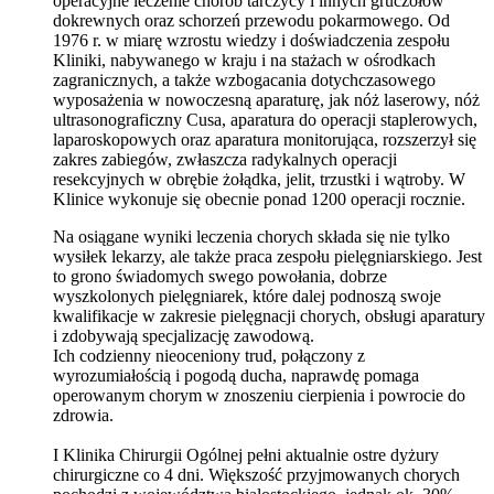
operacyjne leczenie chorób tarczycy i innych gruczołów
dokrewnych oraz schorzeń przewodu pokarmowego. Od
1976 r. w miarę wzrostu wiedzy i doświadczenia zespołu
Kliniki, nabywanego w kraju i na stażach w ośrodkach
zagranicznych, a także wzbogacania dotychczasowego
wyposażenia w nowoczesną aparaturę, jak nóż laserowy, nóż
ultrasonograficzny Cusa, aparatura do operacji staplerowych,
laparoskopowych oraz aparatura monitorująca, rozszerzył się
zakres zabiegów, zwłaszcza radykalnych operacji
resekcyjnych w obrębie żołądka, jelit, trzustki i wątroby. W
Klinice wykonuje się obecnie ponad 1200 operacji rocznie.
Na osiągane wyniki leczenia chorych składa się nie tylko
wysiłek lekarzy, ale także praca zespołu pielęgniarskiego. Jest
to grono świadomych swego powołania, dobrze
wyszkolonych pielęgniarek, które dalej podnoszą swoje
kwalifikacje w zakresie pielęgnacji chorych, obsługi aparatury
i zdobywają specjalizację zawodową.
Ich codzienny nieoceniony trud, połączony z
wyrozumiałością i pogodą ducha, naprawdę pomaga
operowanym chorym w znoszeniu cierpienia i powrocie do
zdrowia.
I Klinika Chirurgii Ogólnej pełni aktualnie ostre dyżury
chirurgiczne co 4 dni. Większość przyjmowanych chorych