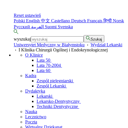
Reset ustawień
Polski
English
中文
Castellano
Deutsch
Français
हिन्दी
Norsk
Русский
العربية
Suomi
Svenska
wyszukaj
Szukaj
Uniwersytet Medyczny w Białymstoku
›
Wydział Lekarski
›
I Klinika Chirurgii Ogólnej i Endokrynologicznej
O Klinice
Lata 50
Lata 70-2004
Lata 60
Kadra
Zespół pielęgniarski
Zespół Lekarski
Dydaktyka
Lekarski
Lekarsko-Dentystyczny
Techniki Dentystyczne
Nauka
Lecznictwo
Poczta
Wirtualny Dziekanat