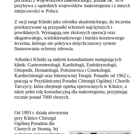
pochodzi z województwa białostockiego, jednak ok. 30%
przybywa z sąsiednich województw makroregionu i z innych
miejscowości w Polsce.
Z racji rangi Kliniki jako ośrodka akademickiego, do leczenia
przekazywane są przypadki schorzeń najcięższych i
powikłanych. Wymagają one złożonych operacji oraz
długotrwałego, wielokierunkowego i bardzo kosztownego
leczenia, którego nie pokrywa dotychczasowy system
finansowania ochrony zdrowia.
Adiunkci Kliniki są stałymi konsultantami następujących
klinik: Gastroenterologii, Kardiologii, Endokrynologii,
Ortopedii, Hematologii, Położnictwa i Ginekologii,
Kardiochirurgii oraz Intensywnej Terapii. Ponadto od 1962 r.,
pracują w Przyklinicznej Poradni Chirurgii Ogólnej i Chorób
Tarczycy, która obejmuje opieką operowanych w Klinice, a
także pełni rolę konsultacyjną dla makroregionu, przyjmując
rocznie ponad 7000 chorych.
Od 1993 r. działa utworzona
przy Klinice Chirurgii
Ogólnej Poradnia dla
Chorych ze Stomią. Jej