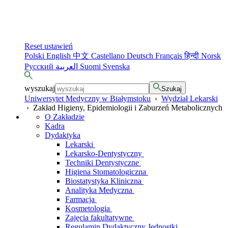
Reset ustawień
Polski
English
中文
Castellano
Deutsch
Français
हिन्दी
Norsk
Русский
العربية
Suomi
Svenska
wyszukaj
Szukaj
Uniwersytet Medyczny w Białymstoku
›
Wydział Lekarski
›
Zakład Higieny, Epidemiologii i Zaburzeń Metabolicznych
O Zakładzie
Kadra
Dydaktyka
Lekarski
Lekarsko-Dentystyczny
Techniki Dentystyczne
Higiena Stomatologiczna
Biostatystyka Kliniczna
Analityka Medyczna
Farmacja
Kosmetologia
Zajęcia fakultatywne
Regulamin Dydaktyczny Jednostki