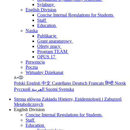
Sylabusy
English Division
Concise Internal Regulations for Students
Staff
Education
Nauka
Publikacje
Grant aparaturowy
Oferty pracy
Program TEAM
OPUS 17
Prewencja
Poczta
Wirtualny Dziekanat
Polski
English
中文
Castellano
Deutsch
Français
हिन्दी
Norsk
Русский
العربية
Suomi
Svenska
Strona główna Zakładu Higieny, Epidemiologii i Zaburzeń
Metabolicznych
English Division
Concise Internal Regulations for Students
Staff
Education