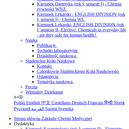
Kierunek Dietetyka (rok I; semestr I) - Chemia
żywności WNZ
Kierunek Lekarski - ENGLISH DIVISION (rok
I; semestr I) - Chemia WL
Kierunek Lekarski- ENGLISH DIVISION (rok
I; semestr II- Elective: Chemicals in everyday life
- are they safe for human health?
Nauka
Publikacje
Techniki laboratoryjne
Działalność naukowa
Studenckie Koło Naukowe
Kontakt
Członkowie Studenckiego Koła Naukowego
Osiągnięcia
Tematyka naukowa
Poczta
Wirtualny Dziekanat
Polski
English
中文
Castellano
Deutsch
Français
हिन्दी
Norsk
Русский
العربية
Suomi
Svenska
Strona główna Zakładu Chemii Medycznej
Dydaktyka
Kierunek Kosmetologia (rok I; semestr II) - Elementy