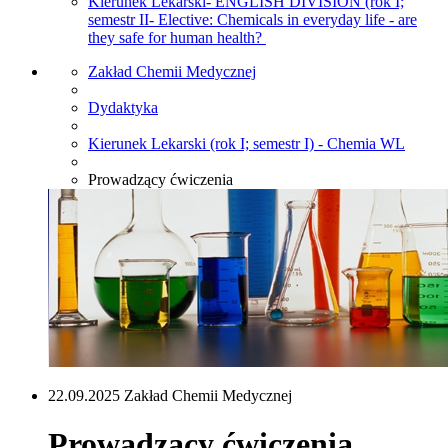
Kierunek Lekarski- ENGLISH DIVISION (rok I;
semestr II- Elective: Chemicals in everyday life - are
they safe for human health?
Zakład Chemii Medycznej
Dydaktyka
Kierunek Lekarski (rok I; semestr I) - Chemia WL
Prowadzący ćwiczenia
22.09.2025 Zakład Chemii Medycznej
Prowadzący ćwiczenia