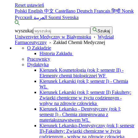
Reset ustawień
Polski
English
中文
Castellano
Deutsch
Français
हिन्दी
Norsk
Русский
العربية
Suomi
Svenska
wyszukaj
Szukaj
Uniwersytet Medyczny w Białymstoku
›
Wydział
Farmaceutyczny
›
Zakład Chemii Medycznej
O Zakładzie
Historia Zakładu
Pracownicy
Dydaktyka
Kierunek Kosmetologia (rok I; semestr II) -
Elementy chemii biologicznej WF
Kierunek Lekarski (rok I; semestr I) - Chemia
WL
Kierunek Lekarski (rok I; semestr II) Fakultety:
Związki chemiczne w życiu codziennym -
wpływ na zdrowie człowieka
Kierunek Lekarsko - Dentystyczny (rok I;
semestr I) - Chemia zintegrowana z
materiałoznawstwem WL
Kierunek Lekarsko-Dentystyczny (rok I; semestr
II)-Fakultety: Związki chemiczne w życiu
codziennym - wpływ na zdrowie człowieka