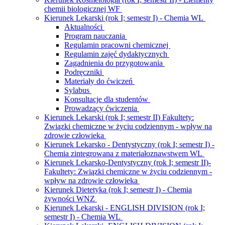
chemii biologicznej WF
Kierunek Lekarski (rok I; semestr I) - Chemia WL
Aktualności
Program nauczania
Regulamin pracowni chemicznej
Regulamin zajęć dydaktycznych
Zagadnienia do przygotowania
Podręczniki
Materiały do ćwiczeń
Sylabus
Konsultacje dla studentów
Prowadzący ćwiczenia
Kierunek Lekarski (rok I; semestr II) Fakultety:
Związki chemiczne w życiu codziennym - wpływ na
zdrowie człowieka
Kierunek Lekarsko - Dentystyczny (rok I; semestr I) -
Chemia zintegrowana z materiałoznawstwem WL
Kierunek Lekarsko-Dentystyczny (rok I; semestr II)-
Fakultety: Związki chemiczne w życiu codziennym -
wpływ na zdrowie człowieka
Kierunek Dietetyka (rok I; semestr I) - Chemia
żywności WNZ
Kierunek Lekarski - ENGLISH DIVISION (rok I;
semestr I) - Chemia WL