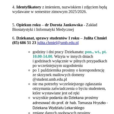
4.
Identyfikatory
z imieniem, nazwiskiem i zdjęciem będą
wydawane w semestrze zimowym 2025/2026.
5.
Opiekun roku
–
dr Dorota Jankowska
- Zakład
Biostatystyki i Informatyki Medycznej
6.
Dziekanat, sprawy studentów I roku
–
Julita Chmiel
(85) 686 51 23
julita.chmiel@umb.edu.pl
godziny i dni pracy Dziekanatu:
pon., wt., pt.
10.00-14.00
. Wizyta w innych dniach
i godzinach wyłącznie w pilnych przypadkach
po wcześniejszym uzgodnieniu
po 1 października prosimy o korespondencję
ze skrzynek mailowych domeny
@student.umb.edu.pl
nie ma potrzeby wcześniejszego zgłaszania
otrzymania zaświadczenia o byciu studentem,
które wystawiane jest od ręki
wszystkie
podania do
Dziekana prosimy
adresować do
prof. dr hab. Tomasza Hryszko -
Dziekana Wydziału Lekarskiego
zmianę danych osobowych prosimy