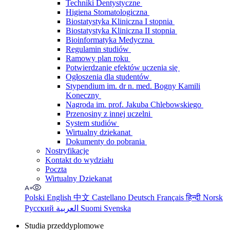
Techniki Dentystyczne
Higiena Stomatologiczna
Biostatystyka Kliniczna I stopnia
Biostatystyka Kliniczna II stopnia
Bioinformatyka Medyczna
Regulamin studiów
Ramowy plan roku
Potwierdzanie efektów uczenia się
Ogłoszenia dla studentów
Stypendium im. dr n. med. Bogny Kamili
Koneczny
Nagroda im. prof. Jakuba Chlebowskiego
Przenosiny z innej uczelni
System studiów
Wirtualny dziekanat
Dokumenty do pobrania
Nostryfikacje
Kontakt do wydziału
Poczta
Wirtualny Dziekanat
Polski
English
中文
Castellano
Deutsch
Français
हिन्दी
Norsk
Русский
العربية
Suomi
Svenska
Studia przeddyplomowe