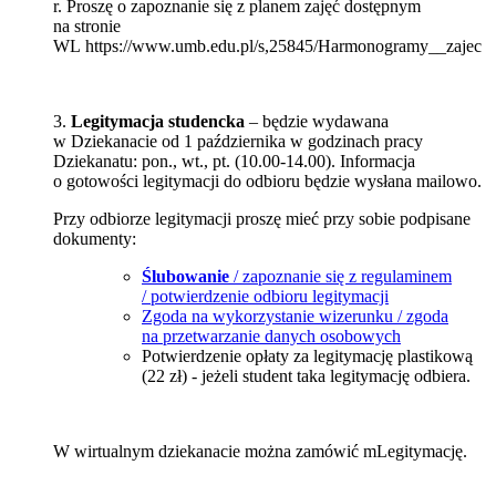
r. Proszę o zapoznanie się z planem zajęć dostępnym
na stronie
WL
https://www.umb.edu.pl/s,25845/Harmonogramy__zajec
3.
Legitymacja studencka
– będzie wydawana
w Dziekanacie od 1 października w godzinach pracy
Dziekanatu: pon., wt., pt. (10.00-14.00). Informacja
o gotowości legitymacji do odbioru będzie wysłana mailowo.
Przy odbiorze legitymacji proszę mieć przy sobie podpisane
dokumenty:
Ślubowanie
/ zapoznanie się z regulaminem
/ potwierdzenie odbioru legitymacji
Zgoda na wykorzystanie wizerunku / zgoda
na przetwarzanie danych osobowych
Potwierdzenie opłaty za legitymację plastikową
(22 zł) - jeżeli student taka legitymację odbiera.
W wirtualnym dziekanacie można zamówić mLegitymację.