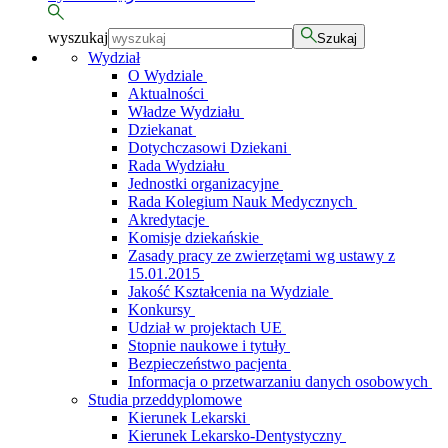
wyszukaj
Szukaj
Wydział
O Wydziale
Aktualności
Władze Wydziału
Dziekanat
Dotychczasowi Dziekani
Rada Wydziału
Jednostki organizacyjne
Rada Kolegium Nauk Medycznych
Akredytacje
Komisje dziekańskie
Zasady pracy ze zwierzętami wg ustawy z
15.01.2015
Jakość Kształcenia na Wydziale
Konkursy
Udział w projektach UE
Stopnie naukowe i tytuły
Bezpieczeństwo pacjenta
Informacja o przetwarzaniu danych osobowych
Studia przeddyplomowe
Kierunek Lekarski
Kierunek Lekarsko-Dentystyczny