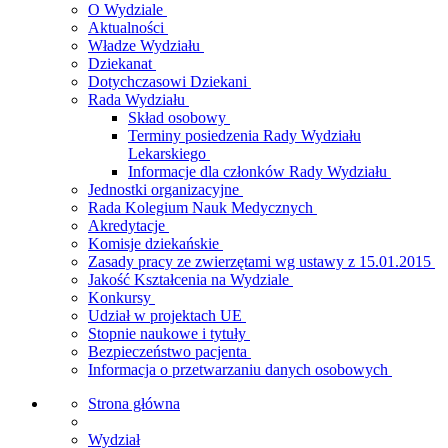
O Wydziale
Aktualności
Władze Wydziału
Dziekanat
Dotychczasowi Dziekani
Rada Wydziału
Skład osobowy
Terminy posiedzenia Rady Wydziału
Lekarskiego
Informacje dla członków Rady Wydziału
Jednostki organizacyjne
Rada Kolegium Nauk Medycznych
Akredytacje
Komisje dziekańskie
Zasady pracy ze zwierzętami wg ustawy z 15.01.2015
Jakość Kształcenia na Wydziale
Konkursy
Udział w projektach UE
Stopnie naukowe i tytuły
Bezpieczeństwo pacjenta
Informacja o przetwarzaniu danych osobowych
Strona główna
Wydział