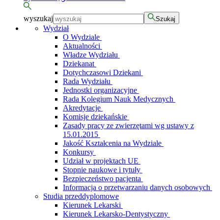
wyszukaj
Szukaj
Wydział
O Wydziale
Aktualności
Władze Wydziału
Dziekanat
Dotychczasowi Dziekani
Rada Wydziału
Jednostki organizacyjne
Rada Kolegium Nauk Medycznych
Akredytacje
Komisje dziekańskie
Zasady pracy ze zwierzętami wg ustawy z
15.01.2015
Jakość Kształcenia na Wydziale
Konkursy
Udział w projektach UE
Stopnie naukowe i tytuły
Bezpieczeństwo pacjenta
Informacja o przetwarzaniu danych osobowych
Studia przeddyplomowe
Kierunek Lekarski
Kierunek Lekarsko-Dentystyczny