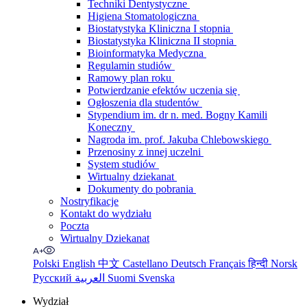
Techniki Dentystyczne
Higiena Stomatologiczna
Biostatystyka Kliniczna I stopnia
Biostatystyka Kliniczna II stopnia
Bioinformatyka Medyczna
Regulamin studiów
Ramowy plan roku
Potwierdzanie efektów uczenia się
Ogłoszenia dla studentów
Stypendium im. dr n. med. Bogny Kamili
Koneczny
Nagroda im. prof. Jakuba Chlebowskiego
Przenosiny z innej uczelni
System studiów
Wirtualny dziekanat
Dokumenty do pobrania
Nostryfikacje
Kontakt do wydziału
Poczta
Wirtualny Dziekanat
Polski
English
中文
Castellano
Deutsch
Français
हिन्दी
Norsk
Русский
العربية
Suomi
Svenska
Wydział