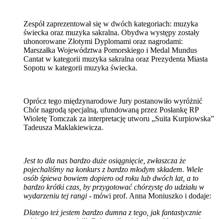
Zespół zaprezentował się w dwóch kategoriach: muzyka
świecka oraz muzyka sakralna. Obydwa występy zostały
uhonorowane Złotymi Dyplomami oraz nagrodami:
Marszałka Województwa Pomorskiego i Medal Mundus
Cantat w kategorii muzyka sakralna oraz Prezydenta Miasta
Sopotu w kategorii muzyka świecka.
Oprócz tego międzynarodowe Jury postanowiło wyróżnić
Chór nagrodą specjalną, ufundowaną przez Posłankę RP
Wioletę Tomczak za interpretację utworu „Suita Kurpiowska”
Tadeusza Maklakiewicza.
Jest to dla nas bardzo duże osiągnięcie, zwłaszcza że
pojechaliśmy na konkurs z bardzo młodym składem. Wiele
osób śpiewa bowiem dopiero od roku lub dwóch lat, a to
bardzo krótki czas, by przygotować chórzystę do udziału w
wydarzeniu tej rangi -
mówi prof. Anna Moniuszko i dodaje:
Dlatego też jestem bardzo dumna z tego, jak fantastycznie