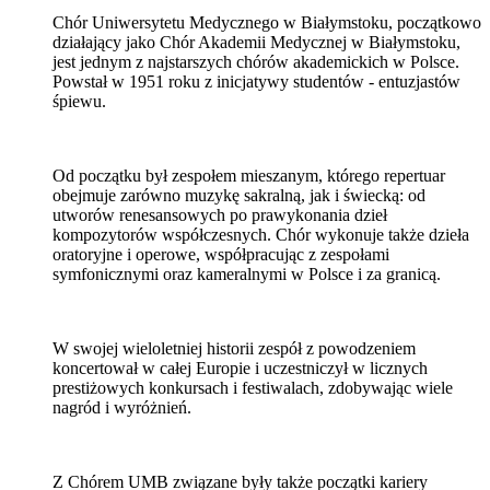
Chór Uniwersytetu Medycznego w Białymstoku, początkowo
działający jako Chór Akademii Medycznej w Białymstoku,
jest jednym z najstarszych chórów akademickich w Polsce.
Powstał w 1951 roku z inicjatywy studentów - entuzjastów
śpiewu.
Od początku był zespołem mieszanym, którego repertuar
obejmuje zarówno muzykę sakralną, jak i świecką: od
utworów renesansowych po prawykonania dzieł
kompozytorów współczesnych. Chór wykonuje także dzieła
oratoryjne i operowe, współpracując z zespołami
symfonicznymi oraz kameralnymi w Polsce i za granicą.
W swojej wieloletniej historii zespół z powodzeniem
koncertował w całej Europie i uczestniczył w licznych
prestiżowych konkursach i festiwalach, zdobywając wiele
nagród i wyróżnień.
Z Chórem UMB związane były także początki kariery