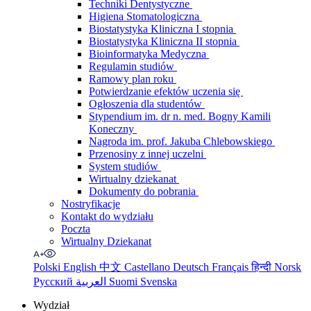
Techniki Dentystyczne
Higiena Stomatologiczna
Biostatystyka Kliniczna I stopnia
Biostatystyka Kliniczna II stopnia
Bioinformatyka Medyczna
Regulamin studiów
Ramowy plan roku
Potwierdzanie efektów uczenia się
Ogłoszenia dla studentów
Stypendium im. dr n. med. Bogny Kamili
Koneczny
Nagroda im. prof. Jakuba Chlebowskiego
Przenosiny z innej uczelni
System studiów
Wirtualny dziekanat
Dokumenty do pobrania
Nostryfikacje
Kontakt do wydziału
Poczta
Wirtualny Dziekanat
Polski
English
中文
Castellano
Deutsch
Français
हिन्दी
Norsk
Русский
العربية
Suomi
Svenska
Wydział