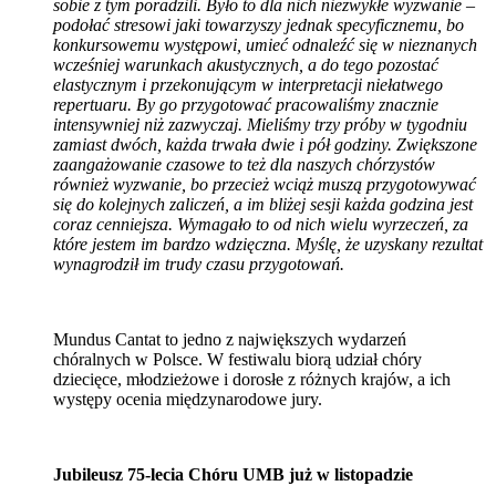
sobie z tym poradzili. Było to dla nich niezwykłe wyzwanie –
podołać stresowi jaki towarzyszy jednak specyficznemu, bo
konkursowemu występowi, umieć odnaleźć się w nieznanych
wcześniej warunkach akustycznych, a do tego pozostać
elastycznym i przekonującym w interpretacji niełatwego
repertuaru. By go przygotować pracowaliśmy znacznie
intensywniej niż zazwyczaj. Mieliśmy trzy próby w tygodniu
zamiast dwóch, każda trwała dwie i pół godziny. Zwiększone
zaangażowanie czasowe to też dla naszych chórzystów
również wyzwanie, bo przecież wciąż muszą przygotowywać
się do kolejnych zaliczeń, a im bliżej sesji każda godzina jest
coraz cenniejsza. Wymagało to od nich wielu wyrzeczeń, za
które jestem im bardzo wdzięczna. Myślę, że uzyskany rezultat
wynagrodził im trudy czasu przygotowań.
Mundus Cantat to jedno z największych wydarzeń
chóralnych w Polsce. W festiwalu biorą udział chóry
dziecięce, młodzieżowe i dorosłe z różnych krajów, a ich
występy ocenia międzynarodowe jury.
Jubileusz 75-lecia Chóru UMB już w listopadzie