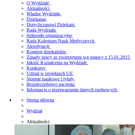
O Wydziale
Aktualności
Władze Wydziału
Dziekanat
Dotychczasowi Dziekani
Rada Wydziału
Jednostki organizacyjne
Rada Kolegium Nauk Medycznych
Akredytacje
Komisje dziekańskie
Zasady pracy ze zwierzętami wg ustawy z 15.01.2015
Jakość Kształcenia na Wydziale
Konkursy
Udział w projektach UE
Stopnie naukowe i tytuły
Bezpieczeństwo pacjenta
Informacja o przetwarzaniu danych osobowych
Strona główna
Wydział
Aktualności