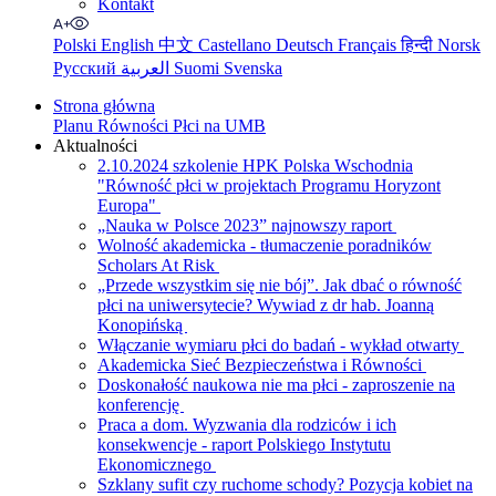
Kontakt
Polski
English
中文
Castellano
Deutsch
Français
हिन्दी
Norsk
Русский
العربية
Suomi
Svenska
Strona główna
Planu Równości Płci na UMB
Aktualności
2.10.2024 szkolenie HPK Polska Wschodnia
"Równość płci w projektach Programu Horyzont
Europa"
„Nauka w Polsce 2023” najnowszy raport
Wolność akademicka - tłumaczenie poradników
Scholars At Risk
„Przede wszystkim się nie bój”. Jak dbać o równość
płci na uniwersytecie? Wywiad z dr hab. Joanną
Konopińską
Włączanie wymiaru płci do badań - wykład otwarty
Akademicka Sieć Bezpieczeństwa i Równości
Doskonałość naukowa nie ma płci - zaproszenie na
konferencję
Praca a dom. Wyzwania dla rodziców i ich
konsekwencje - raport Polskiego Instytutu
Ekonomicznego
Szklany sufit czy ruchome schody? Pozycja kobiet na