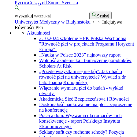
Русский
العربية
Suomi
Svenska
wyszukaj
Szukaj
Uniwersytet Medyczny w Białymstoku
›
›
Inicjatywa
Równości Płci
Aktualności
2.10.2024 szkolenie HPK Polska Wschodnia
"Równość płci w projektach Programu Horyzont
Europa"
„Nauka w Polsce 2023” najnowszy raport
Wolność akademicka - tłumaczenie poradników
Scholars At Risk
„Przede wszystkim się nie bój”. Jak dbać o
równość płci na uniwersytecie? Wywiad z dr
hab. Joanną Konopińską
Włączanie wymiaru płci do badań - wykład
otwarty
Akademicka Sieć Bezpieczeństwa i Równości
Doskonałość naukowa nie ma płci - zaproszenie
na konferencję
Praca a dom. Wyzwania dla rodziców i ich
konsekwencje - raport Polskiego Instytutu
Ekonomicznego
Szklany sufit czy ruchome schody? Pozycja