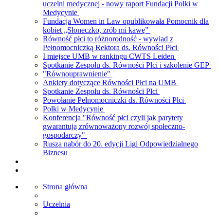
uczelni medycznej - nowy raport Fundacji Polki w
Medycynie
Fundacja Women in Law opublikowała Pomocnik dla
kobiet „Słoneczko, zrób mi kawę”
Równość płci to różnorodność - wywiad z
Pełnomocniczką Rektora ds. Równości Płci
I miejsce UMB w rankingu CWTS Leiden
Spotkanie Zespołu ds. Równości Płci i szkolenie GEP
"Równouprawnienie"
Ankiety dotyczące Równości Płci na UMB
Spotkanie Zespołu ds. Równości Płci
Powołanie Pełnomocniczki ds. Równości Płci
Polki w Medycynie
Konferencja "Równość płci czyli jak parytety
gwarantują zrównoważony rozwój społeczno-
gospodarczy"
Rusza nabór do 20. edycji Ligi Odpowiedzialnego
Biznesu
Strona główna
Uczelnia