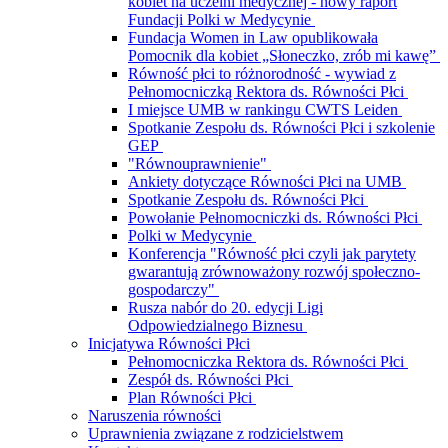
kobiet na uczelni medycznej - nowy raport
Fundacji Polki w Medycynie
Fundacja Women in Law opublikowała
Pomocnik dla kobiet „Słoneczko, zrób mi kawę”
Równość płci to różnorodność - wywiad z
Pełnomocniczką Rektora ds. Równości Płci
I miejsce UMB w rankingu CWTS Leiden
Spotkanie Zespołu ds. Równości Płci i szkolenie
GEP
"Równouprawnienie"
Ankiety dotyczące Równości Płci na UMB
Spotkanie Zespołu ds. Równości Płci
Powołanie Pełnomocniczki ds. Równości Płci
Polki w Medycynie
Konferencja "Równość płci czyli jak parytety
gwarantują zrównoważony rozwój społeczno-
gospodarczy"
Rusza nabór do 20. edycji Ligi
Odpowiedzialnego Biznesu
Inicjatywa Równości Płci
Pełnomocniczka Rektora ds. Równości Płci
Zespół ds. Równości Płci
Plan Równości Płci
Naruszenia równości
Uprawnienia związane z rodzicielstwem