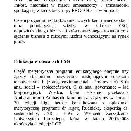
InPost, natomiast w marcu ambasadorzy i ambasadorki
spotkają się w siedzibie Grupy ERGO Hestia w Sopocie.
Celem programu jest budowanie nowych kadr menedżerskich
oraz popularyzacja wiedzy w zakresie ESG,
odpowiedzialnego biznesu i zrównoważonego rozwoju oraz
łączenie biznesu z młodymi ludźmi wchodzącymi na rynek
pracy.
Edukacja w obszarach ESG
Część merytoryczna programu edukacyjnego obejmie trzy
zjazdy stacjonarne poświęcone następującym ścieżkom
tematycznym: E (z ang. environmental – środowisko), S (z
ang. social – społeczeństwo), G (z ang. governance – ład
korporacyjny). Wiedza, która zostanie przekazana
Ambasadorom i Ambasadorkom podczas zjazdów w ramach
20. edycji Ligi, będzie konsultowana z opiekunką
merytoryczną programu dr Agatą Rudnicką, ekspertką ds.
sustainability, CSR i ESG z Wydziału Zarządzania
Uniwersytetu Łódzkiego, która w latach 2007/2008
ukończyła 4. edycję LOB.