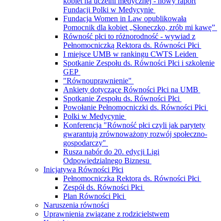
kobiet na uczelni medycznej - nowy raport
Fundacji Polki w Medycynie
Fundacja Women in Law opublikowała
Pomocnik dla kobiet „Słoneczko, zrób mi kawę”
Równość płci to różnorodność - wywiad z
Pełnomocniczką Rektora ds. Równości Płci
I miejsce UMB w rankingu CWTS Leiden
Spotkanie Zespołu ds. Równości Płci i szkolenie
GEP
"Równouprawnienie"
Ankiety dotyczące Równości Płci na UMB
Spotkanie Zespołu ds. Równości Płci
Powołanie Pełnomocniczki ds. Równości Płci
Polki w Medycynie
Konferencja "Równość płci czyli jak parytety
gwarantują zrównoważony rozwój społeczno-
gospodarczy"
Rusza nabór do 20. edycji Ligi
Odpowiedzialnego Biznesu
Inicjatywa Równości Płci
Pełnomocniczka Rektora ds. Równości Płci
Zespół ds. Równości Płci
Plan Równości Płci
Naruszenia równości
Uprawnienia związane z rodzicielstwem