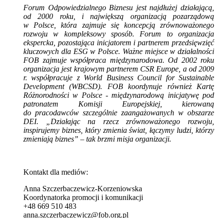
Forum Odpowiedzialnego Biznesu jest najdłużej działającą,
od 2000 roku, i największą organizacją pozarządową
w Polsce, która zajmuje się koncepcją zrównoważonego
rozwoju w kompleksowy sposób. Forum to organizacja
ekspercka, pozostająca inicjatorem i partnerem przedsięwzięć
kluczowych dla ESG w Polsce. Ważne miejsce w działalności
FOB zajmuje współpraca międzynarodowa. Od 2002 roku
organizacja jest krajowym partnerem CSR Europe, a od 2009
r. współpracuje z World Business Council for Sustainable
Development (WBCSD). FOB koordynuje również Kartę
Różnorodności w Polsce - międzynarodową inicjatywę pod
patronatem Komisji Europejskiej, kierowaną
do pracodawców szczególnie zaangażowanych w obszarze
DEI. „Działając na rzecz zrównoważonego rozwoju,
inspirujemy biznes, który zmienia świat, łączymy ludzi, którzy
zmieniają biznes” – tak brzmi misja organizacji.
Kontakt dla mediów:
Anna Szczerbaczewicz-Korzeniowska
Koordynatorka promocji i komunikacji
+48 669 510 483
anna.szczerbaczewicz@fob.org.pl