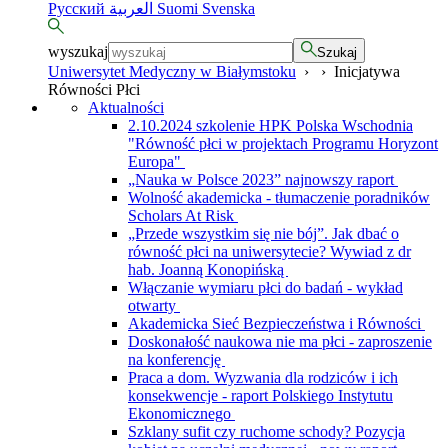
Русский
العربية
Suomi
Svenska
wyszukaj
Szukaj
Uniwersytet Medyczny w Białymstoku
›
›
Inicjatywa
Równości Płci
Aktualności
2.10.2024 szkolenie HPK Polska Wschodnia
"Równość płci w projektach Programu Horyzont
Europa"
„Nauka w Polsce 2023” najnowszy raport
Wolność akademicka - tłumaczenie poradników
Scholars At Risk
„Przede wszystkim się nie bój”. Jak dbać o
równość płci na uniwersytecie? Wywiad z dr
hab. Joanną Konopińską
Włączanie wymiaru płci do badań - wykład
otwarty
Akademicka Sieć Bezpieczeństwa i Równości
Doskonałość naukowa nie ma płci - zaproszenie
na konferencję
Praca a dom. Wyzwania dla rodziców i ich
konsekwencje - raport Polskiego Instytutu
Ekonomicznego
Szklany sufit czy ruchome schody? Pozycja