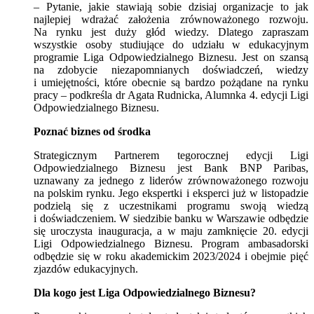
– Pytanie, jakie stawiają sobie dzisiaj organizacje to jak
najlepiej wdrażać założenia zrównoważonego rozwoju.
Na rynku jest duży głód wiedzy. Dlatego zapraszam
wszystkie osoby studiujące do udziału w edukacyjnym
programie Liga Odpowiedzialnego Biznesu. Jest on szansą
na zdobycie niezapomnianych doświadczeń, wiedzy
i umiejętności, które obecnie są bardzo pożądane na rynku
pracy – podkreśla dr Agata Rudnicka, Alumnka 4. edycji Ligi
Odpowiedzialnego Biznesu.
Poznać biznes od środka
Strategicznym Partnerem tegorocznej edycji Ligi
Odpowiedzialnego Biznesu jest Bank BNP Paribas,
uznawany za jednego z liderów zrównoważonego rozwoju
na polskim rynku. Jego ekspertki i eksperci już w listopadzie
podzielą się z uczestnikami programu swoją wiedzą
i doświadczeniem. W siedzibie banku w Warszawie odbędzie
się uroczysta inauguracja, a w maju zamknięcie 20. edycji
Ligi Odpowiedzialnego Biznesu. Program ambasadorski
odbędzie się w roku akademickim 2023/2024 i obejmie pięć
zjazdów edukacyjnych.
Dla kogo jest Liga Odpowiedzialnego Biznesu?