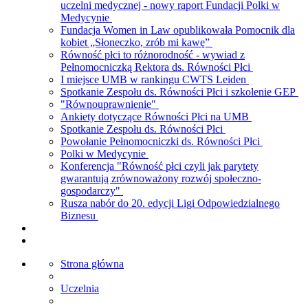
uczelni medycznej - nowy raport Fundacji Polki w
Medycynie
Fundacja Women in Law opublikowała Pomocnik dla
kobiet „Słoneczko, zrób mi kawę”
Równość płci to różnorodność - wywiad z
Pełnomocniczką Rektora ds. Równości Płci
I miejsce UMB w rankingu CWTS Leiden
Spotkanie Zespołu ds. Równości Płci i szkolenie GEP
"Równouprawnienie"
Ankiety dotyczące Równości Płci na UMB
Spotkanie Zespołu ds. Równości Płci
Powołanie Pełnomocniczki ds. Równości Płci
Polki w Medycynie
Konferencja "Równość płci czyli jak parytety
gwarantują zrównoważony rozwój społeczno-
gospodarczy"
Rusza nabór do 20. edycji Ligi Odpowiedzialnego
Biznesu
Strona główna
Uczelnia