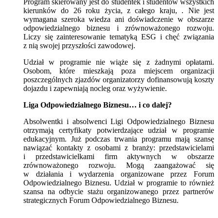
Program skierowany jest do studentek i studentów wszystkich
kierunków do 26 roku życia, z całego kraju, . Nie jest
wymagana szeroka wiedza ani doświadczenie w obszarze
odpowiedzialnego biznesu i zrównoważonego rozwoju.
Liczy się zainteresowanie tematyką ESG i chęć związania
z nią swojej przyszłości zawodowej.
Udział w programie nie wiąże się z żadnymi opłatami.
Osobom, które mieszkają poza miejscem organizacji
poszczególnych zjazdów organizatorzy dofinansowują koszty
dojazdu i zapewniają nocleg oraz wyżywienie.
Liga Odpowiedzialnego Biznesu… i co dalej?
Absolwentki i absolwenci Ligi Odpowiedzialnego Biznesu
otrzymają certyfikaty potwierdzające udział w programie
edukacyjnym. Już podczas trwania programu mają szansę
nawiązać kontakty z osobami z branży: przedstawicielami
i przedstawicielkami firm aktywnych w obszarze
zrównoważonego rozwoju. Mogą zaangażować się
w działania i wydarzenia organizowane przez Forum
Odpowiedzialnego Biznesu. Udział w programie to również
szansa na odbycie stażu organizowanego przez partnerów
strategicznych Forum Odpowiedzialnego Biznesu.