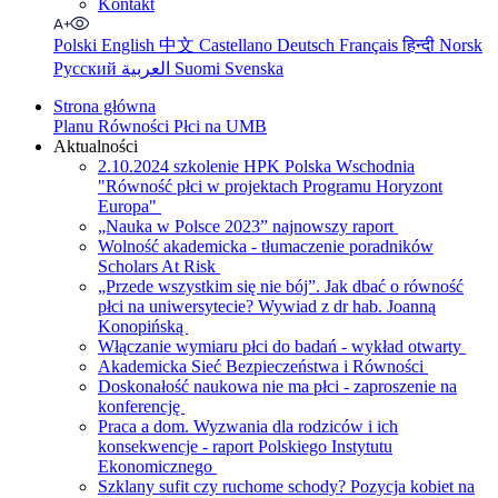
Kontakt
Polski
English
中文
Castellano
Deutsch
Français
हिन्दी
Norsk
Русский
العربية
Suomi
Svenska
Strona główna
Planu Równości Płci na UMB
Aktualności
2.10.2024 szkolenie HPK Polska Wschodnia
"Równość płci w projektach Programu Horyzont
Europa"
„Nauka w Polsce 2023” najnowszy raport
Wolność akademicka - tłumaczenie poradników
Scholars At Risk
„Przede wszystkim się nie bój”. Jak dbać o równość
płci na uniwersytecie? Wywiad z dr hab. Joanną
Konopińską
Włączanie wymiaru płci do badań - wykład otwarty
Akademicka Sieć Bezpieczeństwa i Równości
Doskonałość naukowa nie ma płci - zaproszenie na
konferencję
Praca a dom. Wyzwania dla rodziców i ich
konsekwencje - raport Polskiego Instytutu
Ekonomicznego
Szklany sufit czy ruchome schody? Pozycja kobiet na