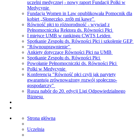
uczelni medycznej - nowy raport Fundacji Polki w
Medycynie
Fundacja Women in Law opublikowała Pomocnik dla
kobiet „Słoneczko, zrób mi kawę”
Równość płci to różnorodność - wywiad z
Pełnomocniczką Rektora ds. Równości Płci
I miejsce UMB w rankingu CWTS Leiden
Spotkanie Zespołu ds. Równości Płci i szkolenie GEP
"Równouprawnienie"
Ankiety dotyczące Równości Płci na UMB
Spotkanie Zespołu ds. Równości Płci
Powołanie Pełnomocniczki ds. Równości Płci
Polki w Medycynie
Konferencja "Równość płci czyli jak parytety
gwarantują zrównoważony rozwój społeczno-
gospodarczy"
Rusza nabór do 20. edycji Ligi Odpowiedzialnego
Biznesu
Strona główna
Uczelnia