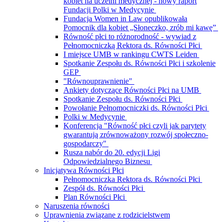
kobiet na uczelni medycznej - nowy raport
Fundacji Polki w Medycynie
Fundacja Women in Law opublikowała
Pomocnik dla kobiet „Słoneczko, zrób mi kawę”
Równość płci to różnorodność - wywiad z
Pełnomocniczką Rektora ds. Równości Płci
I miejsce UMB w rankingu CWTS Leiden
Spotkanie Zespołu ds. Równości Płci i szkolenie
GEP
"Równouprawnienie"
Ankiety dotyczące Równości Płci na UMB
Spotkanie Zespołu ds. Równości Płci
Powołanie Pełnomocniczki ds. Równości Płci
Polki w Medycynie
Konferencja "Równość płci czyli jak parytety
gwarantują zrównoważony rozwój społeczno-
gospodarczy"
Rusza nabór do 20. edycji Ligi
Odpowiedzialnego Biznesu
Inicjatywa Równości Płci
Pełnomocniczka Rektora ds. Równości Płci
Zespół ds. Równości Płci
Plan Równości Płci
Naruszenia równości
Uprawnienia związane z rodzicielstwem