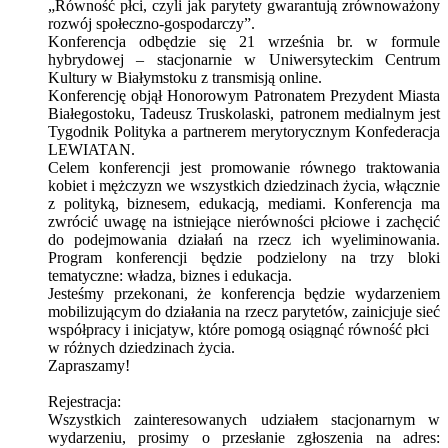
„Równość płci, czyli jak parytety gwarantują zrównoważony
rozwój społeczno-gospodarczy”.
Konferencja odbędzie się 21 września br. w formule
hybrydowej – stacjonarnie w Uniwersyteckim Centrum
Kultury w Białymstoku z transmisją online.
Konferencję objął Honorowym Patronatem Prezydent Miasta
Białegostoku, Tadeusz Truskolaski, patronem medialnym jest
Tygodnik Polityka a partnerem merytorycznym Konfederacja
LEWIATAN.
Celem konferencji jest promowanie równego traktowania
kobiet i mężczyzn we wszystkich dziedzinach życia, włącznie
z polityką, biznesem, edukacją, mediami. Konferencja ma
zwrócić uwagę na istniejące nierówności płciowe i zachęcić
do podejmowania działań na rzecz ich wyeliminowania.
Program konferencji będzie podzielony na trzy bloki
tematyczne: władza, biznes i edukacja.
Jesteśmy przekonani, że konferencja będzie wydarzeniem
mobilizującym do działania na rzecz parytetów, zainicjuje sieć
współpracy i inicjatyw, które pomogą osiągnąć równość płci
w różnych dziedzinach życia.
Zapraszamy!
Rejestracja:
Wszystkich zainteresowanych udziałem stacjonarnym w
wydarzeniu, prosimy o przesłanie zgłoszenia na adres: