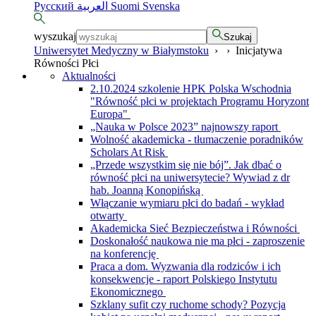
Русский
العربية
Suomi
Svenska
wyszukaj
Szukaj
Uniwersytet Medyczny w Białymstoku
›
›
Inicjatywa
Równości Płci
Aktualności
2.10.2024 szkolenie HPK Polska Wschodnia
"Równość płci w projektach Programu Horyzont
Europa"
„Nauka w Polsce 2023” najnowszy raport
Wolność akademicka - tłumaczenie poradników
Scholars At Risk
„Przede wszystkim się nie bój”. Jak dbać o
równość płci na uniwersytecie? Wywiad z dr
hab. Joanną Konopińską
Włączanie wymiaru płci do badań - wykład
otwarty
Akademicka Sieć Bezpieczeństwa i Równości
Doskonałość naukowa nie ma płci - zaproszenie
na konferencję
Praca a dom. Wyzwania dla rodziców i ich
konsekwencje - raport Polskiego Instytutu
Ekonomicznego
Szklany sufit czy ruchome schody? Pozycja