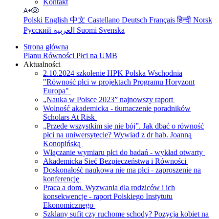
Kontakt
Polski
English
中文
Castellano
Deutsch
Français
हिन्दी
Norsk
Русский
العربية
Suomi
Svenska
Strona główna
Planu Równości Płci na UMB
Aktualności
2.10.2024 szkolenie HPK Polska Wschodnia
"Równość płci w projektach Programu Horyzont
Europa"
„Nauka w Polsce 2023” najnowszy raport
Wolność akademicka - tłumaczenie poradników
Scholars At Risk
„Przede wszystkim się nie bój”. Jak dbać o równość
płci na uniwersytecie? Wywiad z dr hab. Joanną
Konopińską
Włączanie wymiaru płci do badań - wykład otwarty
Akademicka Sieć Bezpieczeństwa i Równości
Doskonałość naukowa nie ma płci - zaproszenie na
konferencję
Praca a dom. Wyzwania dla rodziców i ich
konsekwencje - raport Polskiego Instytutu
Ekonomicznego
Szklany sufit czy ruchome schody? Pozycja kobiet na