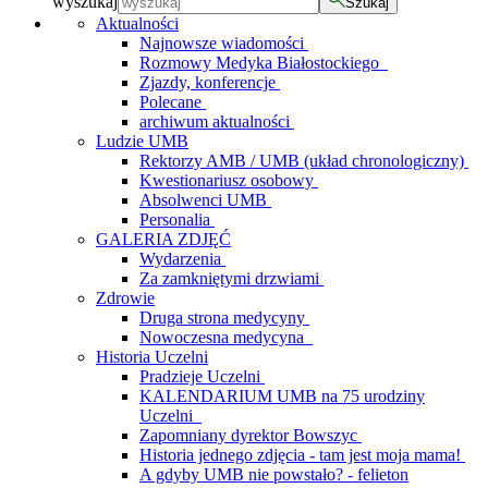
wyszukaj
Szukaj
Aktualności
Najnowsze wiadomości
Rozmowy Medyka Białostockiego
Zjazdy, konferencje
Polecane
archiwum aktualności
Ludzie UMB
Rektorzy AMB / UMB (układ chronologiczny)
Kwestionariusz osobowy
Absolwenci UMB
Personalia
GALERIA ZDJĘĆ
Wydarzenia
Za zamkniętymi drzwiami
Zdrowie
Druga strona medycyny
Nowoczesna medycyna
Historia Uczelni
Pradzieje Uczelni
KALENDARIUM UMB na 75 urodziny
Uczelni
Zapomniany dyrektor Bowszyc
Historia jednego zdjęcia - tam jest moja mama!
A gdyby UMB nie powstało? - felieton