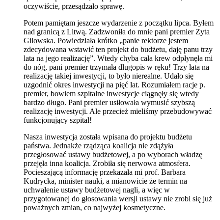
oczywiście, przesądzało sprawę.
Potem pamiętam jeszcze wydarzenie z początku lipca. Byłem
nad granicą z Litwą. Zadzwoniła do mnie pani premier Zyta
Gilowska. Powiedziała krótko „panie rektorze jestem
zdecydowana wstawić ten projekt do budżetu, daję panu trzy
lata na jego realizację”. Wtedy chyba cała krew odpłynęła mi
do nóg, pani premier trzymała długopis w ręku! Trzy lata na
realizację takiej inwestycji, to było nierealne. Udało się
uzgodnić okres inwestycji na pięć lat. Rozumiałem racje p.
premier, bowiem szpitalne inwestycje ciągnęły się wtedy
bardzo długo. Pani premier usiłowała wymusić szybszą
realizację inwestycji. Ale przecież mieliśmy przebudowywać
funkcjonujący szpital!
Nasza inwestycja została wpisana do projektu budżetu
państwa. Jednakże rządząca koalicja nie zdążyła
przegłosować ustawy budżetowej, a po wyborach władzę
przejęła inna koalicja. Zrobiła się nerwowa atmosfera.
Pocieszającą informację przekazała mi prof. Barbara
Kudrycka, minister nauki, a mianowicie że termin na
uchwalenie ustawy budżetowej nagli, a więc w
przygotowanej do głosowania wersji ustawy nie zrobi się już
poważnych zmian, co najwyżej kosmetyczne.