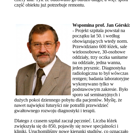
część obiektu już potrzebuje remontu.
Wspomina prof. Jan Górski:
- Projekt szpitala powstał na
początku lat 50. i według
obowiązujących wtedy norm.
Przewidziano 600 łóżek, sale
wieloosobowe, 30-osobowe
oddziały, trzy oczka sanitarne
na oddziale, jedna wanna,
jeden prysznic. Diagnostyka
radiologiczna to był wówczas
rentgen; badania laboratoryjne
wykonywano tylko w
podstawowym zakresie. Było
sporo sal seminaryjnych i
dużych pokoi dziennego pobytu dla pacjentów. Myślę, że
nawet najwięksi futuryści nie potrafili przewidzieć
gwałtownego rozwoju diagnostyki i terapii.
Dlatego z czasem szpital zaczął pęcznieć. Liczba łóżek
zwiększyła się do 850, pojawiły się nowe specjalności i
kliniki. Uruchomiliśmy nowe kierunki studiów, co oznaczało