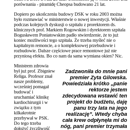
porównania - piramidę Cheopsa budowano 21 lat.
Dopiero po ukończeniu budowy DSK w roku 2003 można
było rozmawiać w ministerstwie o nowej inwestycji. Właśnie
podczas kolejnych dyskusji o szpitalu z prorektorem ds.
klinicznych prof. Markiem Rogowskim i dyrektorem szpitala
Bogusławem Poniatowskim padło stwierdzenie, że to już
koniec możliwości tego szpitala. Że trzeba myśleć nie o
kapitalnym remoncie, a o kompleksowej przebudowie i
rozbudowie. Dalsze częściowe prace remontowe już nie
przyniosą efektu. Bo co nam da sama wymiana okien? Nic.
Ministrem zdrowia
był już prof. Zbigniew
Zadzwoniła do mnie pani
Religa. Profesor znał
premier Zyta Gilowska.
nasze problemy,
Powiedziała krótko „panie
wcześniej pomagał
rektorze jestem
budować i
zdecydowana wstawić ten
uruchamiać klinikę
projekt do budżetu, daję
kardiochirurgii i w
związku z tym
panu trzy lata na jego
kilkakrotnie
realizację”. Wtedy chyba
przebywał w PSK.
cała krew odpłynęła mi do
Do tego trzeba
nóg, pani premier trzymała
dołożyć życzliwość