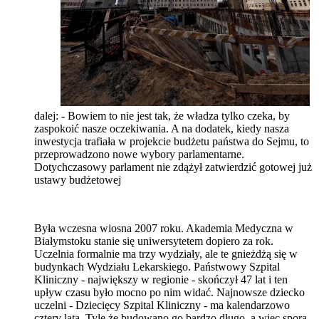
dalej: - Bowiem to nie jest tak, że władza tylko czeka, by
zaspokoić nasze oczekiwania. A na dodatek, kiedy nasza
inwestycja trafiała w projekcie budżetu państwa do Sejmu, to
przeprowadzono nowe wybory parlamentarne.
Dotychczasowy parlament nie zdążył zatwierdzić gotowej już
ustawy budżetowej
Była wczesna wiosna 2007 roku. Akademia Medyczna w
Białymstoku stanie się uniwersytetem dopiero za rok.
Uczelnia formalnie ma trzy wydziały, ale te gnieżdżą się w
budynkach Wydziału Lekarskiego. Państwowy Szpital
Kliniczny - największy w regionie - skończył 47 lat i ten
upływ czasu było mocno po nim widać. Najnowsze dziecko
uczelni - Dziecięcy Szpital Kliniczny - ma kalendarzowo
cztery lata. Tyle że budowano go bardzo długo, a więc spora