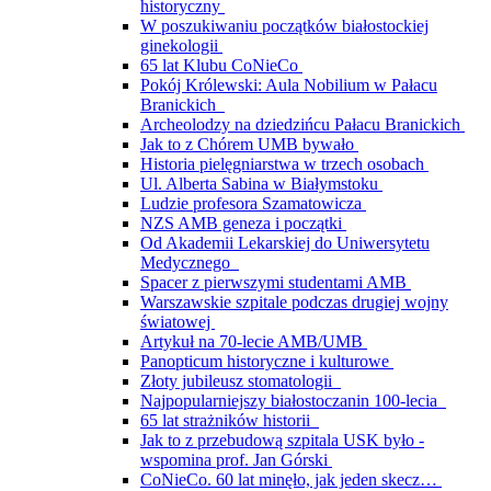
historyczny
W poszukiwaniu początków białostockiej
ginekologii
65 lat Klubu CoNieCo
Pokój Królewski: Aula Nobilium w Pałacu
Branickich
Archeolodzy na dziedzińcu Pałacu Branickich
Jak to z Chórem UMB bywało
Historia pielęgniarstwa w trzech osobach
Ul. Alberta Sabina w Białymstoku
Ludzie profesora Szamatowicza
NZS AMB geneza i początki
Od Akademii Lekarskiej do Uniwersytetu
Medycznego
Spacer z pierwszymi studentami AMB
Warszawskie szpitale podczas drugiej wojny
światowej
Artykuł na 70-lecie AMB/UMB
Panopticum historyczne i kulturowe
Złoty jubileusz stomatologii
Najpopularniejszy białostoczanin 100-lecia
65 lat strażników historii
Jak to z przebudową szpitala USK było -
wspomina prof. Jan Górski
CoNieCo. 60 lat minęło, jak jeden skecz…