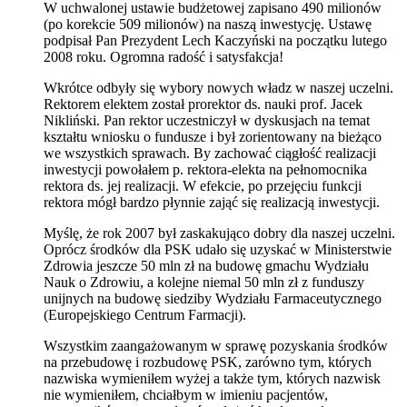
W uchwalonej ustawie budżetowej zapisano 490 milionów
(po korekcie 509 milionów) na naszą inwestycję. Ustawę
podpisał Pan Prezydent Lech Kaczyński na początku lutego
2008 roku. Ogromna radość i satysfakcja!
Wkrótce odbyły się wybory nowych władz w naszej uczelni.
Rektorem elektem został prorektor ds. nauki prof. Jacek
Nikliński. Pan rektor uczestniczył w dyskusjach na temat
kształtu wniosku o fundusze i był zorientowany na bieżąco
we wszystkich sprawach. By zachować ciągłość realizacji
inwestycji powołałem p. rektora-elekta na pełnomocnika
rektora ds. jej realizacji. W efekcie, po przejęciu funkcji
rektora mógł bardzo płynnie zająć się realizacją inwestycji.
Myślę, że rok 2007 był zaskakująco dobry dla naszej uczelni.
Oprócz środków dla PSK udało się uzyskać w Ministerstwie
Zdrowia jeszcze 50 mln zł na budowę gmachu Wydziału
Nauk o Zdrowiu, a kolejne niemal 50 mln zł z funduszy
unijnych na budowę siedziby Wydziału Farmaceutycznego
(Europejskiego Centrum Farmacji).
Wszystkim zaangażowanym w sprawę pozyskania środków
na przebudowę i rozbudowę PSK, zarówno tym, których
nazwiska wymieniłem wyżej a także tym, których nazwisk
nie wymieniłem, chciałbym w imieniu pacjentów,