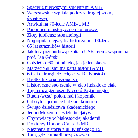
Spacer z pierwszymi studentami AMB
Warszawskie szpitale podczas drugiej wojny
światowej
Artykuł na 70-lecie AMB/UMB
Panopticum historyczne i kulturowe
Złoty jubileusz stomatologii
Najpopularniejszy białostoczanin 100-lecia
65 lat strażników historii
Jak to z przebudową szpitala USK było - wspomina
prof. Jan Górski
CoNieCo. 60 lat minęło, jak jeden skecz…
Marzec ‘68: smutna karta historii AMB
60 lat chirurgii dziecięcej w Białymstoku
Krótka historia rezonansu
Historyczne spojrzenie w głąb ludzkiego ciała
Tajemnica geniuszu Niccoló Paganiniego
Ruten /west/, polon, rad i kopernik
Odkryte tajemnice ludzkiej komórki
Święto dziedzictwa akademickiego
Jedno Muzeum – wiele inicjatyw
Chyrowiacy w białostockiej akademii
Doktorzy Honoris Causa UMB
Nieznana historia z ul. Kilińskiego 15
Tam, gdzie umarli uczą żywych