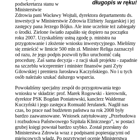
długopis w ręku!
podsekretarza stanu w
Ministerstwie
Zdrowia pani Wacławy Wojtali, dyrektora departamentu ds.
inwestycji w Ministerstwie Zdrowia Elżbiety Jazgarskiej i jej
zastępcy pana Jerzego Bójko. Ale inne uczelnie też zabiegały
o środki. Zielone światło zapaliło się dopiero na początku
roku 2007. Uzyskaliśmy ustną zgodę p. ministra na
przygotowanie i złożenie wniosku inwestycyjnego. Mieliśmy
się zmieścić w limicie 500 mln zł. Minister Religa zaznaczył
od razu, że jego podpis pozwoli tylko uruchomić całą
procedurę. Zaś sama decyzja - z racji skali projektu - zapadnie
na szczeblu wicepremier i minister finansów pani Zyty
Gilowskiej i premiera Jarosława Kaczyńskiego. No i u tych
osób należało szukać dalszego wsparcia.
Powołaliśmy specjalny zespół do przygotowania tego
wniosku w składzie: prof. Marek Rogowski - kierownik,
dyrektor PSK Bogdan Poniatowski, kanclerz Waldemar
Kuczyński i jego zastępca Romuald Jerulanek. Naglił nas
czas, bo prace nad budżetem państwa na rok 2008 były
bardzo zaawansowane. Wniosek zatytułowany „Przebudowa
i rozbudowa Państwowego Szpitala Klinicznego”, w postaci
grubej księgi powstał bardzo szybko. Został przesłany do
Ministerstwa Zdrowia wraz z podpisami popierającymi od
miejscowych władz. Po pozytywnej ocenie Ministerstwa