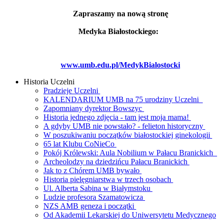
Zapraszamy na nową stronę
Medyka Białostockiego:
www.umb.edu.pl/MedykBialostocki
Historia Uczelni
Pradzieje Uczelni
KALENDARIUM UMB na 75 urodziny Uczelni
Zapomniany dyrektor Bowszyc
Historia jednego zdjęcia - tam jest moja mama!
A gdyby UMB nie powstało? - felieton historyczny
W poszukiwaniu początków białostockiej ginekologii
65 lat Klubu CoNieCo
Pokój Królewski: Aula Nobilium w Pałacu Branickich
Archeolodzy na dziedzińcu Pałacu Branickich
Jak to z Chórem UMB bywało
Historia pielęgniarstwa w trzech osobach
Ul. Alberta Sabina w Białymstoku
Ludzie profesora Szamatowicza
NZS AMB geneza i początki
Od Akademii Lekarskiej do Uniwersytetu Medycznego