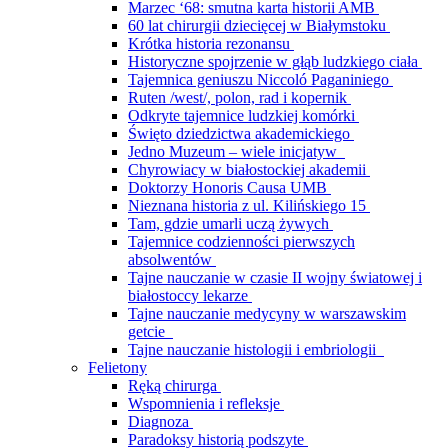
Marzec ‘68: smutna karta historii AMB
60 lat chirurgii dziecięcej w Białymstoku
Krótka historia rezonansu
Historyczne spojrzenie w głąb ludzkiego ciała
Tajemnica geniuszu Niccoló Paganiniego
Ruten /west/, polon, rad i kopernik
Odkryte tajemnice ludzkiej komórki
Święto dziedzictwa akademickiego
Jedno Muzeum – wiele inicjatyw
Chyrowiacy w białostockiej akademii
Doktorzy Honoris Causa UMB
Nieznana historia z ul. Kilińskiego 15
Tam, gdzie umarli uczą żywych
Tajemnice codzienności pierwszych
absolwentów
Tajne nauczanie w czasie II wojny światowej i
białostoccy lekarze
Tajne nauczanie medycyny w warszawskim
getcie
Tajne nauczanie histologii i embriologii
Felietony
Ręką chirurga
Wspomnienia i refleksje
Diagnoza
Paradoksy historią podszyte