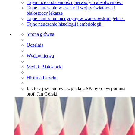
Tajemnice codzienności pierwszych absolwentów
Tajne nauczanie w czasie II wojny światowej i
białostoccy lekarze
Tajne nauczanie medycyny w warszawskim getcie
Tajne nauczanie histologii i embriologii
Strona główna
Uczelnia
Wydawnictwa
Medyk Białostocki
Historia Uczelni
Jak to z przebudową szpitala USK było - wspomina
prof. Jan Górski