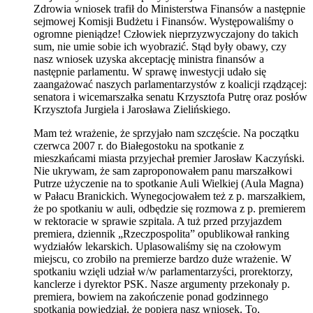
Zdrowia wniosek trafił do Ministerstwa Finansów a następnie
sejmowej Komisji Budżetu i Finansów. Występowaliśmy o
ogromne pieniądze! Człowiek nieprzyzwyczajony do takich
sum, nie umie sobie ich wyobrazić. Stąd były obawy, czy
nasz wniosek uzyska akceptację ministra finansów a
następnie parlamentu. W sprawę inwestycji udało się
zaangażować naszych parlamentarzystów z koalicji rządzącej:
senatora i wicemarszałka senatu Krzysztofa Putrę oraz posłów
Krzysztofa Jurgiela i Jarosława Zielińskiego.
Mam też wrażenie, że sprzyjało nam szczęście. Na początku
czerwca 2007 r. do Białegostoku na spotkanie z
mieszkańcami miasta przyjechał premier Jarosław Kaczyński.
Nie ukrywam, że sam zaproponowałem panu marszałkowi
Putrze użyczenie na to spotkanie Auli Wielkiej (Aula Magna)
w Pałacu Branickich. Wynegocjowałem też z p. marszałkiem,
że po spotkaniu w auli, odbędzie się rozmowa z p. premierem
w rektoracie w sprawie szpitala. A tuż przed przyjazdem
premiera, dziennik „Rzeczpospolita” opublikował ranking
wydziałów lekarskich. Uplasowaliśmy się na czołowym
miejscu, co zrobiło na premierze bardzo duże wrażenie. W
spotkaniu wzięli udział w/w parlamentarzyści, prorektorzy,
kanclerze i dyrektor PSK. Nasze argumenty przekonały p.
premiera, bowiem na zakończenie ponad godzinnego
spotkania powiedział, że popiera nasz wniosek. To,