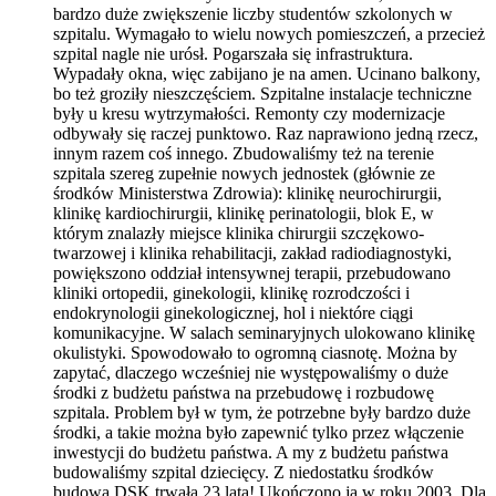
bardzo duże zwiększenie liczby studentów szkolonych w
szpitalu. Wymagało to wielu nowych pomieszczeń, a przecież
szpital nagle nie urósł. Pogarszała się infrastruktura.
Wypadały okna, więc zabijano je na amen. Ucinano balkony,
bo też groziły nieszczęściem. Szpitalne instalacje techniczne
były u kresu wytrzymałości. Remonty czy modernizacje
odbywały się raczej punktowo. Raz naprawiono jedną rzecz,
innym razem coś innego. Zbudowaliśmy też na terenie
szpitala szereg zupełnie nowych jednostek (głównie ze
środków Ministerstwa Zdrowia): klinikę neurochirurgii,
klinikę kardiochirurgii, klinikę perinatologii, blok E, w
którym znalazły miejsce klinika chirurgii szczękowo-
twarzowej i klinika rehabilitacji, zakład radiodiagnostyki,
powiększono oddział intensywnej terapii, przebudowano
kliniki ortopedii, ginekologii, klinikę rozrodczości i
endokrynologii ginekologicznej, hol i niektóre ciągi
komunikacyjne. W salach seminaryjnych ulokowano klinikę
okulistyki. Spowodowało to ogromną ciasnotę. Można by
zapytać, dlaczego wcześniej nie występowaliśmy o duże
środki z budżetu państwa na przebudowę i rozbudowę
szpitala. Problem był w tym, że potrzebne były bardzo duże
środki, a takie można było zapewnić tylko przez włączenie
inwestycji do budżetu państwa. A my z budżetu państwa
budowaliśmy szpital dziecięcy. Z niedostatku środków
budowa DSK trwała 23 lata! Ukończono ją w roku 2003. Dla