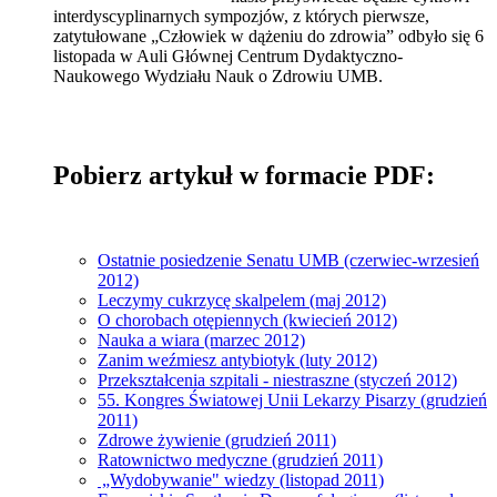
interdyscyplinarnych sympozjów, z których pierwsze,
zatytułowane „Człowiek w dążeniu do zdrowia” odbyło się 6
listopada w Auli Głównej Centrum Dydaktyczno-
Naukowego Wydziału Nauk o Zdrowiu UMB.
Pobierz artykuł w formacie PDF:
Ostatnie posiedzenie Senatu UMB (czerwiec-wrzesień
2012)
Leczymy cukrzycę skalpelem (maj 2012)
O chorobach otępiennych (kwiecień 2012)
Nauka a wiara (marzec 2012)
Zanim weźmiesz antybiotyk (luty 2012)
Przekształcenia szpitali - niestraszne (styczeń 2012)
55. Kongres Światowej Unii Lekarzy Pisarzy (grudzień
2011)
Zdrowe żywienie (grudzień 2011)
Ratownictwo medyczne (grudzień 2011)
„Wydobywanie" wiedzy (listopad 2011)