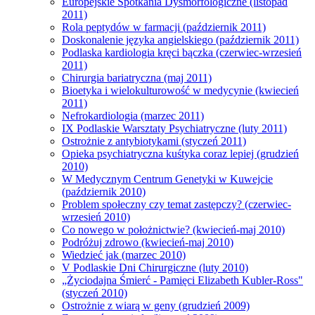
Europejskie Spotkania Dysmorfologiczne (listopad
2011)
Rola peptydów w farmacji (październik 2011)
Doskonalenie języka angielskiego (październik 2011)
Podlaska kardiologia kręci bączka (czerwiec-wrzesień
2011)
Chirurgia bariatryczna (maj 2011)
Bioetyka i wielokulturowość w medycynie (kwiecień
2011)
Nefrokardiologia (marzec 2011)
IX Podlaskie Warsztaty Psychiatryczne (luty 2011)
Ostrożnie z antybiotykami (styczeń 2011)
Opieka psychiatryczna kuśtyka coraz lepiej (grudzień
2010)
W Medycznym Centrum Genetyki w Kuwejcie
(październik 2010)
Problem społeczny czy temat zastępczy? (czerwiec-
wrzesień 2010)
Co nowego w położnictwie? (kwiecień-maj 2010)
Podróżuj zdrowo (kwiecień-maj 2010)
Wiedzieć jak (marzec 2010)
V Podlaskie Dni Chirurgiczne (luty 2010)
„Życiodajna Śmierć - Pamięci Elizabeth Kubler-Ross"
(styczeń 2010)
Ostrożnie z wiarą w geny (grudzień 2009)