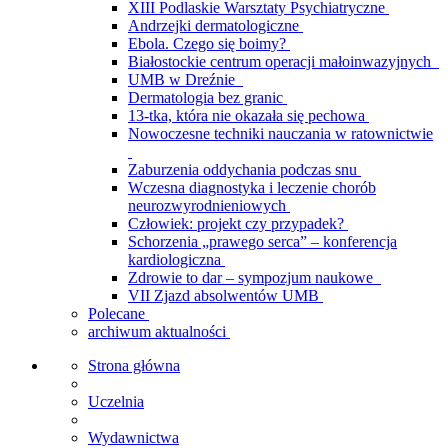
XIII Podlaskie Warsztaty Psychiatryczne
Andrzejki dermatologiczne
Ebola. Czego się boimy?
Białostockie centrum operacji małoinwazyjnych
UMB w Dreźnie
Dermatologia bez granic
13-tka, która nie okazała się pechowa
Nowoczesne techniki nauczania w ratownictwie
Zaburzenia oddychania podczas snu
Wczesna diagnostyka i leczenie chorób
neurozwyrodnieniowych
Człowiek: projekt czy przypadek?
Schorzenia „prawego serca” – konferencja
kardiologiczna
Zdrowie to dar – sympozjum naukowe
VII Zjazd absolwentów UMB
Polecane
archiwum aktualności
Strona główna
Uczelnia
Wydawnictwa