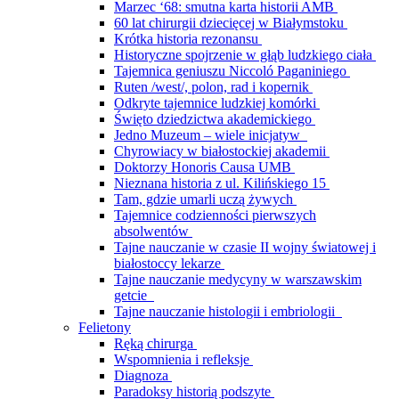
Marzec ‘68: smutna karta historii AMB
60 lat chirurgii dziecięcej w Białymstoku
Krótka historia rezonansu
Historyczne spojrzenie w głąb ludzkiego ciała
Tajemnica geniuszu Niccoló Paganiniego
Ruten /west/, polon, rad i kopernik
Odkryte tajemnice ludzkiej komórki
Święto dziedzictwa akademickiego
Jedno Muzeum – wiele inicjatyw
Chyrowiacy w białostockiej akademii
Doktorzy Honoris Causa UMB
Nieznana historia z ul. Kilińskiego 15
Tam, gdzie umarli uczą żywych
Tajemnice codzienności pierwszych
absolwentów
Tajne nauczanie w czasie II wojny światowej i
białostoccy lekarze
Tajne nauczanie medycyny w warszawskim
getcie
Tajne nauczanie histologii i embriologii
Felietony
Ręką chirurga
Wspomnienia i refleksje
Diagnoza
Paradoksy historią podszyte