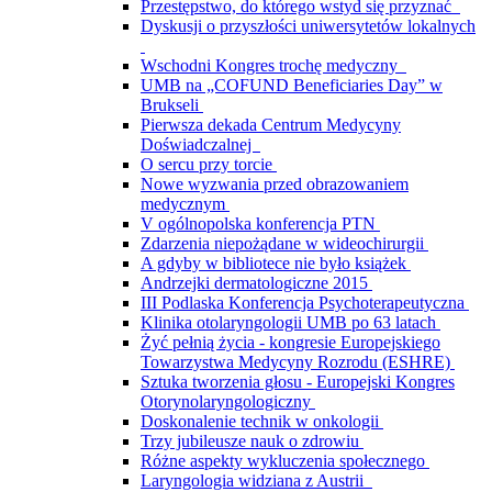
Przestępstwo, do którego wstyd się przyznać
Dyskusji o przyszłości uniwersytetów lokalnych
Wschodni Kongres trochę medyczny
UMB na „COFUND Beneficiaries Day” w
Brukseli
Pierwsza dekada Centrum Medycyny
Doświadczalnej
O sercu przy torcie
Nowe wyzwania przed obrazowaniem
medycznym
V ogólnopolska konferencja PTN
Zdarzenia niepożądane w wideochirurgii
A gdyby w bibliotece nie było książek
Andrzejki dermatologiczne 2015
III Podlaska Konferencja Psychoterapeutyczna
Klinika otolaryngologii UMB po 63 latach
Żyć pełnią życia - kongresie Europejskiego
Towarzystwa Medycyny Rozrodu (ESHRE)
Sztuka tworzenia głosu - Europejski Kongres
Otorynolaryngologiczny
Doskonalenie technik w onkologii
Trzy jubileusze nauk o zdrowiu
Różne aspekty wykluczenia społecznego
Laryngologia widziana z Austrii