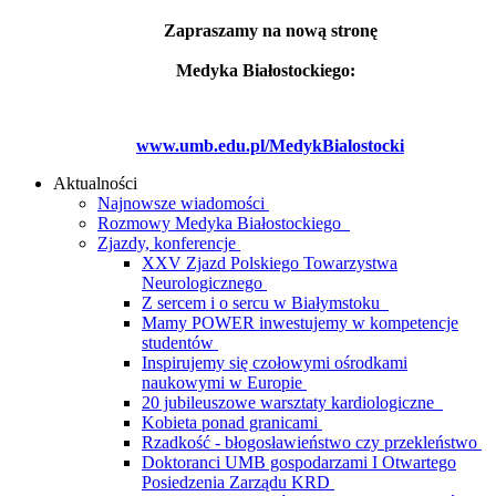
Zapraszamy na nową stronę
Medyka Białostockiego:
www.umb.edu.pl/MedykBialostocki
Aktualności
Najnowsze wiadomości
Rozmowy Medyka Białostockiego
Zjazdy, konferencje
XXV Zjazd Polskiego Towarzystwa
Neurologicznego
Z sercem i o sercu w Białymstoku
Mamy POWER inwestujemy w kompetencje
studentów
Inspirujemy się czołowymi ośrodkami
naukowymi w Europie
20 jubileuszowe warsztaty kardiologiczne
Kobieta ponad granicami
Rzadkość - błogosławieństwo czy przekleństwo
Doktoranci UMB gospodarzami I Otwartego
Posiedzenia Zarządu KRD