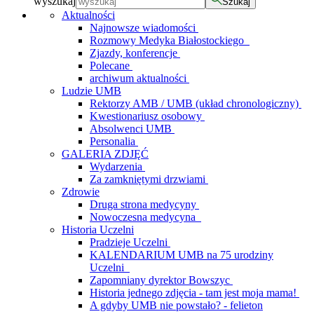
wyszukaj
Szukaj
Aktualności
Najnowsze wiadomości
Rozmowy Medyka Białostockiego
Zjazdy, konferencje
Polecane
archiwum aktualności
Ludzie UMB
Rektorzy AMB / UMB (układ chronologiczny)
Kwestionariusz osobowy
Absolwenci UMB
Personalia
GALERIA ZDJĘĆ
Wydarzenia
Za zamkniętymi drzwiami
Zdrowie
Druga strona medycyny
Nowoczesna medycyna
Historia Uczelni
Pradzieje Uczelni
KALENDARIUM UMB na 75 urodziny
Uczelni
Zapomniany dyrektor Bowszyc
Historia jednego zdjęcia - tam jest moja mama!
A gdyby UMB nie powstało? - felieton