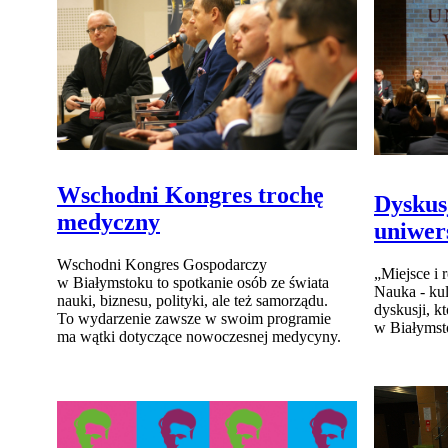
Wschodni Kongres trochę
Dyskusj
medyczny
uniwer
Wschodni Kongres Gospodarczy
„Miejsce i 
w Białymstoku to spotkanie osób ze świata
Nauka - kul
nauki, biznesu, polityki, ale też samorządu.
dyskusji, k
To wydarzenie zawsze w swoim programie
w Białymst
ma wątki dotyczące nowoczesnej medycyny.