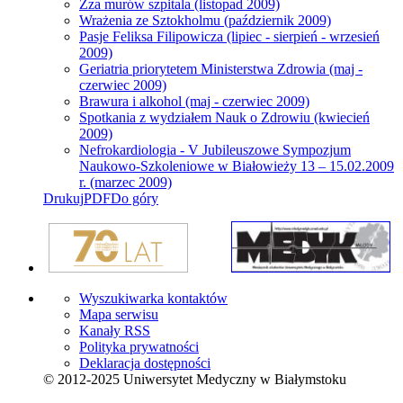
Zza murów szpitala (listopad 2009)
Wrażenia ze Sztokholmu (październik 2009)
Pasje Feliksa Filipowicza (lipiec - sierpień - wrzesień
2009)
Geriatria priorytetem Ministerstwa Zdrowia (maj -
czerwiec 2009)
Brawura i alkohol (maj - czerwiec 2009)
Spotkania z wydziałem Nauk o Zdrowiu (kwiecień
2009)
Nefrokardiologia - V Jubileuszowe Sympozjum
Naukowo-Szkoleniowe w Białowieży 13 – 15.02.2009
r. (marzec 2009)
Drukuj
PDF
Do góry
Wyszukiwarka kontaktów
Mapa serwisu
Kanały RSS
Polityka prywatności
Deklaracja dostępności
© 2012-2025 Uniwersytet Medyczny w Białymstoku