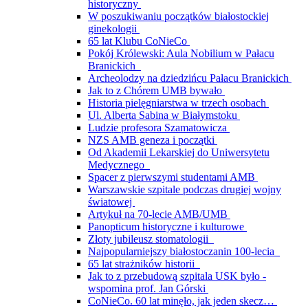
historyczny
W poszukiwaniu początków białostockiej
ginekologii
65 lat Klubu CoNieCo
Pokój Królewski: Aula Nobilium w Pałacu
Branickich
Archeolodzy na dziedzińcu Pałacu Branickich
Jak to z Chórem UMB bywało
Historia pielęgniarstwa w trzech osobach
Ul. Alberta Sabina w Białymstoku
Ludzie profesora Szamatowicza
NZS AMB geneza i początki
Od Akademii Lekarskiej do Uniwersytetu
Medycznego
Spacer z pierwszymi studentami AMB
Warszawskie szpitale podczas drugiej wojny
światowej
Artykuł na 70-lecie AMB/UMB
Panopticum historyczne i kulturowe
Złoty jubileusz stomatologii
Najpopularniejszy białostoczanin 100-lecia
65 lat strażników historii
Jak to z przebudową szpitala USK było -
wspomina prof. Jan Górski
CoNieCo. 60 lat minęło, jak jeden skecz…