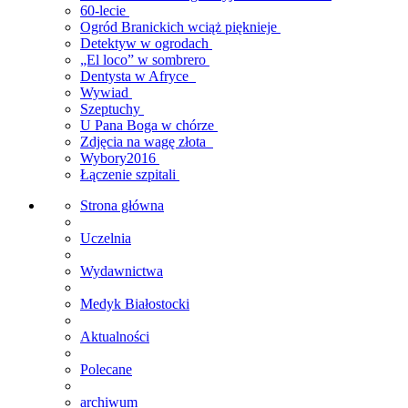
60-lecie
Ogród Branickich wciąż pięknieje
Detektyw w ogrodach
„El loco” w sombrero
Dentysta w Afryce
Wywiad
Szeptuchy
U Pana Boga w chórze
Zdjęcia na wagę złota
Wybory2016
Łączenie szpitali
Strona główna
Uczelnia
Wydawnictwa
Medyk Białostocki
Aktualności
Polecane
archiwum