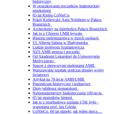
historyczny
W poszukiwaniu początków białostockiej
ginekologii
65 lat Klubu CoNieCo
Pokój Królewski: Aula Nobilium w Pałacu
Branickich
Archeolodzy na dziedzińcu Pałacu Branickich
Jak to z Chórem UMB bywało
Historia pielęgniarstwa w trzech osobach
Ul. Alberta Sabina w Białymstoku
Ludzie profesora Szamatowicza
NZS AMB geneza i początki
Od Akademii Lekarskiej do Uniwersytetu
Medycznego
Spacer z pierwszymi studentami AMB
Warszawskie szpitale podczas drugiej wojny
światowej
Artykuł na 70-lecie AMB/UMB
Panopticum historyczne i kulturowe
Złoty jubileusz stomatologii
Najpopularniejszy białostoczanin 100-lecia
65 lat strażników historii
Jak to z przebudową szpitala USK było -
wspomina prof. Jan Górski
CoNieCo. 60 lat minęło, jak jeden skecz…