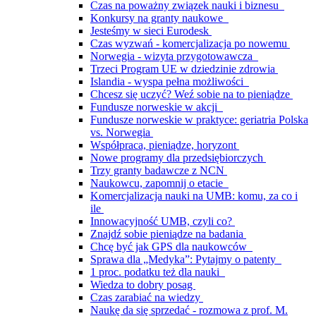
Czas na poważny związek nauki i biznesu
Konkursy na granty naukowe
Jesteśmy w sieci Eurodesk
Czas wyzwań - komercjalizacja po nowemu
Norwegia - wizyta przygotowawcza
Trzeci Program UE w dziedzinie zdrowia
Islandia - wyspa pełna możliwości
Chcesz się uczyć? Weź sobie na to pieniądze
Fundusze norweskie w akcji
Fundusze norweskie w praktyce: geriatria Polska
vs. Norwegia
Współpraca, pieniądze, horyzont
Nowe programy dla przedsiębiorczych
Trzy granty badawcze z NCN
Naukowcu, zapomnij o etacie
Komercjalizacja nauki na UMB: komu, za co i
ile
Innowacyjność UMB, czyli co?
Znajdź sobie pieniądze na badania
Chcę być jak GPS dla naukowców
Sprawa dla „Medyka”: Pytajmy o patenty
1 proc. podatku też dla nauki
Wiedza to dobry posag
Czas zarabiać na wiedzy
Naukę da się sprzedać - rozmowa z prof. M.