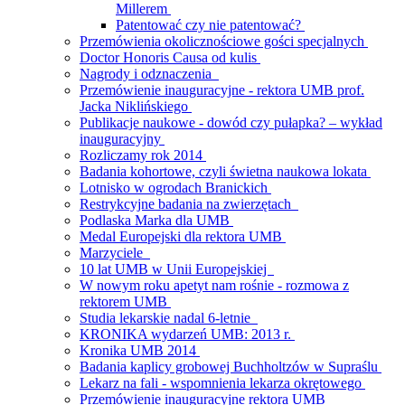
Millerem
Patentować czy nie patentować?
Przemówienia okolicznościowe gości specjalnych
Doctor Honoris Causa od kulis
Nagrody i odznaczenia
Przemówienie inauguracyjne - rektora UMB prof.
Jacka Niklińskiego
Publikacje naukowe - dowód czy pułapka? – wykład
inauguracyjny
Rozliczamy rok 2014
Badania kohortowe, czyli świetna naukowa lokata
Lotnisko w ogrodach Branickich
Restrykcyjne badania na zwierzętach
Podlaska Marka dla UMB
Medal Europejski dla rektora UMB
Marzyciele
10 lat UMB w Unii Europejskiej
W nowym roku apetyt nam rośnie - rozmowa z
rektorem UMB
Studia lekarskie nadal 6-letnie
KRONIKA wydarzeń UMB: 2013 r.
Kronika UMB 2014
Badania kaplicy grobowej Buchholtzów w Supraślu
Lekarz na fali - wspomnienia lekarza okrętowego
Przemówienie inauguracyjne rektora UMB