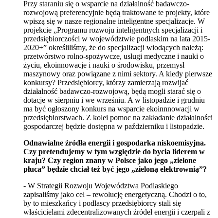
Przy staraniu się o wsparcie na działalność badawczo-
rozwojową preferencyjnie będą traktowane te projekty, które
wpiszą się w nasze regionalne inteligentne specjalizacje. W
projekcie „Programu rozwoju inteligentnych specjalizacji i
przedsiębiorczości w województwie podlaskim na lata 2015-
2020+” określiliśmy, że do specjalizacji wiodących należą:
przetwórstwo rolno-spożywcze, usługi medyczne i nauki o
życiu, ekoinnowacje i nauki o środowisku, przemysł
maszynowy oraz powiązane z nimi sektory. A kiedy pierwsze
konkursy? Przedsiębiorcy, którzy zamierzają rozwijać
działalność badawczo-rozwojową, będą mogli starać się o
dotacje w sierpniu i we wrześniu. A w listopadzie i grudniu
ma być ogłoszony konkurs na wsparcie ekoinnnowacji w
przedsiębiorstwach. Z kolei pomoc na zakładanie działalności
gospodarczej będzie dostępna w październiku i listopadzie.
Odnawialne źródła energii i gospodarka niskoemisyjna.
Czy pretendujemy w tym względzie do bycia liderem w
kraju? Czy region znany w Polsce jako jego „zielone
płuca” będzie chciał też być jego „zieloną elektrownią”?
- W Strategii Rozwoju Województwa Podlaskiego
zapisaliśmy jako cel – rewolucję energetyczną. Chodzi o to,
by to mieszkańcy i podlascy przedsiębiorcy stali się
właścicielami zdecentralizowanych źródeł energii i czerpali z