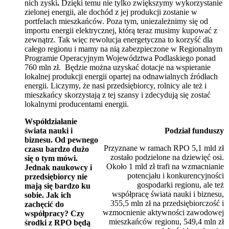
nich zyski
.
Dzięki temu nie tylko zwiększymy wykorzystanie
zielonej energii, ale dochód z jej produkcji zostanie w
portfelach mieszkańców. Poza tym, uniezależnimy się od
importu energii elektrycznej, którą teraz musimy kupować z
zewnątrz. Tak więc rewolucja energetyczna to korzyść dla
całego regionu i mamy na nią zabezpieczone w Regionalnym
Programie Operacyjnym Województwa Podlaskiego ponad
760 mln zł. Będzie można uzyskać dotacje na wspieranie
lokalnej produkcji energii opartej na odnawialnych źródłach
energii. Liczymy, że nasi przedsiębiorcy, rolnicy ale też i
mieszkańcy skorzystają z tej szansy i zdecydują się zostać
lokalnymi producentami energii.
Współdziałanie
świata nauki i
Podział funduszy
biznesu. Od pewnego
Przyznane w ramach RPO 5,1 mld zł
czasu bardzo dużo
zostało podzielone na dziewięć osi.
się o tym mówi.
Około 1 mld zł trafi na wzmacnianie
Jednak naukowcy i
potencjału i konkurencyjności
przedsiębiorcy nie
gospodarki regionu, ale też
mają się bardzo ku
współpracę świata nauki i biznesu,
sobie. Jak ich
355,5 mln zł na przedsiębiorczość i
zachęcić do
wzmocnienie aktywności zawodowej
współpracy? Czy
mieszkańców regionu, 549,4 mln zł
środki z RPO będą