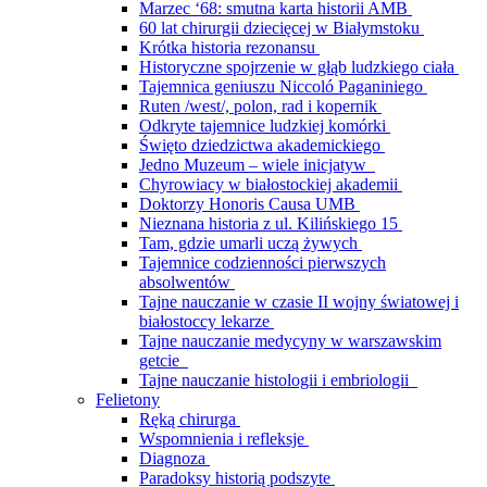
Marzec ‘68: smutna karta historii AMB
60 lat chirurgii dziecięcej w Białymstoku
Krótka historia rezonansu
Historyczne spojrzenie w głąb ludzkiego ciała
Tajemnica geniuszu Niccoló Paganiniego
Ruten /west/, polon, rad i kopernik
Odkryte tajemnice ludzkiej komórki
Święto dziedzictwa akademickiego
Jedno Muzeum – wiele inicjatyw
Chyrowiacy w białostockiej akademii
Doktorzy Honoris Causa UMB
Nieznana historia z ul. Kilińskiego 15
Tam, gdzie umarli uczą żywych
Tajemnice codzienności pierwszych
absolwentów
Tajne nauczanie w czasie II wojny światowej i
białostoccy lekarze
Tajne nauczanie medycyny w warszawskim
getcie
Tajne nauczanie histologii i embriologii
Felietony
Ręką chirurga
Wspomnienia i refleksje
Diagnoza
Paradoksy historią podszyte