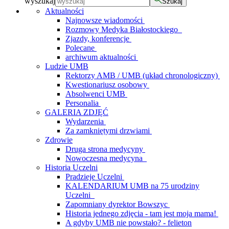
wyszukaj
Szukaj
Aktualności
Najnowsze wiadomości
Rozmowy Medyka Białostockiego
Zjazdy, konferencje
Polecane
archiwum aktualności
Ludzie UMB
Rektorzy AMB / UMB (układ chronologiczny)
Kwestionariusz osobowy
Absolwenci UMB
Personalia
GALERIA ZDJĘĆ
Wydarzenia
Za zamkniętymi drzwiami
Zdrowie
Druga strona medycyny
Nowoczesna medycyna
Historia Uczelni
Pradzieje Uczelni
KALENDARIUM UMB na 75 urodziny
Uczelni
Zapomniany dyrektor Bowszyc
Historia jednego zdjęcia - tam jest moja mama!
A gdyby UMB nie powstało? - felieton