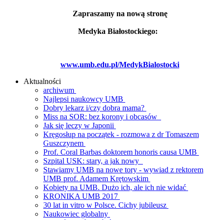
Zapraszamy na nową stronę
Medyka Białostockiego:
www.umb.edu.pl/MedykBialostocki
Aktualności
archiwum
Najlepsi naukowcy UMB
Dobry lekarz i/czy dobra mama?
Miss na SOR: bez korony i obcasów
Jak się leczy w Japonii
Kręgosłup na początek - rozmowa z dr Tomaszem
Guszczynem
Prof. Coral Barbas doktorem honoris causa UMB
Szpital USK: stary, a jak nowy
Stawiamy UMB na nowe tory - wywiad z rektorem
UMB prof. Adamem Krętowskim
Kobiety na UMB. Dużo ich, ale ich nie widać
KRONIKA UMB 2017
30 lat in vitro w Polsce. Cichy jubileusz
Naukowiec globalny