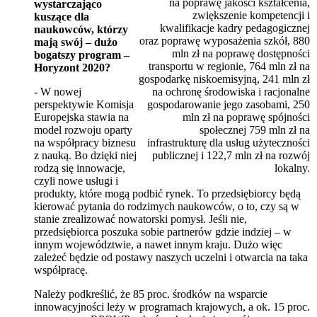
na poprawę jakości kształcenia,
wystarczająco
zwiększenie kompetencji i
kuszące dla
kwalifikacje kadry pedagogicznej
naukowców, którzy
oraz poprawę wyposażenia szkół, 880
mają swój – dużo
mln zł na poprawę dostępności
bogatszy program –
transportu w regionie, 764 mln zł na
Horyzont 2020?
gospodarkę niskoemisyjną, 241 mln zł
- W nowej
na ochronę środowiska i racjonalne
perspektywie Komisja
gospodarowanie jego zasobami, 250
Europejska stawia na
mln zł na poprawę spójności
model rozwoju oparty
społecznej 759 mln zł na
na współpracy biznesu
infrastrukturę dla usług użyteczności
z nauką. Bo dzięki niej
publicznej i 122,7 mln zł na rozwój
rodzą się innowacje,
lokalny.
czyli nowe usługi i
produkty, które mogą podbić rynek. To przedsiębiorcy będą
kierować pytania do rodzimych naukowców, o to, czy są w
stanie zrealizować nowatorski pomysł. Jeśli nie,
przedsiębiorca poszuka sobie partnerów gdzie indziej – w
innym województwie, a nawet innym kraju. Dużo więc
zależeć będzie od postawy naszych uczelni i otwarcia na taka
współpracę.
Należy podkreślić, że 85 proc. środków na wsparcie
innowacyjności leży w programach krajowych, a ok. 15 proc.