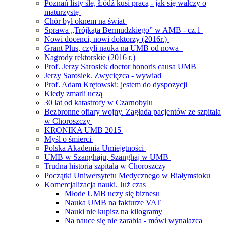
Poznań listy śle, Łódź kusi pracą - jak się walczy o
maturzystę
Chór był oknem na świat
Sprawa „Trójkąta Bermudzkiego” w AMB - cz.1
Nowi docenci, nowi doktorzy (2016r.)
Grant Plus, czyli nauka na UMB od nowa
Nagrody rektorskie (2016 r.)
Prof. Jerzy Sarosiek doctor honoris causa UMB
Jerzy Sarosiek. Zwycięzca - wywiad
Prof. Adam Krętowski: jestem do dyspozycji
Kiedy zmarli uczą
30 lat od katastrofy w Czarnobylu
Bezbronne ofiary wojny. Zagłada pacjentów ze szpitala
w Choroszczy
KRONIKA UMB 2015
Myśl o śmierci
Polska Akademia Umiejętności
UMB w Szanghaju, Szanghaj w UMB
Trudna historia szpitala w Choroszczy
Początki Uniwersytetu Medycznego w Białymstoku
Komercjalizacja nauki. Już czas
Młode UMB uczy się biznesu
Nauka UMB na fakturze VAT
Nauki nie kupisz na kilogramy
Na nauce się nie zarabia - mówi wynalazca