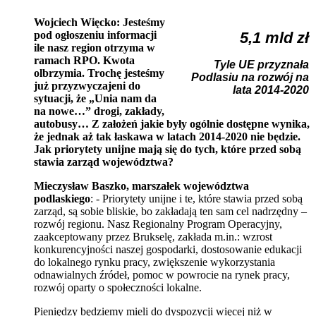
Wojciech Więcko: Jesteśmy
pod ogłoszeniu informacji
5,1 mld zł
ile nasz region otrzyma w
ramach RPO. Kwota
Tyle UE przyznała
olbrzymia. Trochę jesteśmy
Podlasiu na rozwój na
już przyzwyczajeni do
lata 2014-2020
sytuacji, że „Unia nam da
na nowe…” drogi, zakłady,
autobusy… Z założeń jakie były ogólnie dostępne wynika,
że jednak aż tak łaskawa w latach 2014-2020 nie będzie.
Jak priorytety unijne mają się do tych, które przed sobą
stawia zarząd województwa?
Mieczysław Baszko, marszałek województwa
podlaskiego
: - Priorytety unijne i te, które stawia przed sobą
zarząd, są sobie bliskie, bo zakładają ten sam cel nadrzędny –
rozwój regionu. Nasz Regionalny Program Operacyjny,
zaakceptowany przez Brukselę, zakłada m.in.: wzrost
konkurencyjności naszej gospodarki, dostosowanie edukacji
do lokalnego rynku pracy, zwiększenie wykorzystania
odnawialnych źródeł, pomoc w powrocie na rynek pracy,
rozwój oparty o społeczności lokalne.
Pieniędzy będziemy mieli do dyspozycji więcej niż w