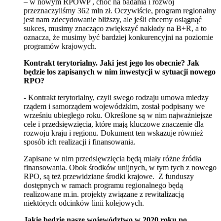
– w nowym RPOWP , choć na badania i rozwój
przeznaczyliśmy 362 mln zł. Oczywiście, program regionalny
jest nam zdecydowanie bliższy, ale jeśli chcemy osiągnąć
sukces, musimy znacząco zwiększyć nakłady na B+R, a to
oznacza, że musimy być bardziej konkurencyjni na poziomie
programów krajowych.
Kontrakt terytorialny. Jaki jest jego los obecnie? Jak
będzie los zapisanych w nim inwestycji w sytuacji nowego
RPO?
- Kontrakt terytorialny, czyli swego rodzaju umowa miedzy
rządem i samorządem wojewódzkim, został podpisany we
wrześniu ubiegłego roku. Określone są w nim najważniejsze
cele i przedsięwzięcia, które mają kluczowe znaczenie dla
rozwoju kraju i regionu. Dokument ten wskazuje również
sposób ich realizacji i finansowania.
Zapisane w nim przedsięwzięcia będą miały różne źródła
finansowania. Obok środków unijnych, w tym tych z nowego
RPO, są też przewidziane środki krajowe. Z funduszy
dostępnych w ramach programu regionalnego będą
realizowane m.in. projekty związane z rewitalizacją
niektórych odcinków linii kolejowych.
Jakie będzie nasze województwo w 2020 roku po