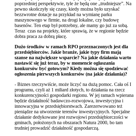
poprzedniej perspektywie, tyle że będą one „trudniejsze”. Na
pewno skończyły się czasy, kiedy można było uzyskać
bezzwrotne dotacje na przykład na wymianę parku
maszynowego w firmie, na drogi lokalne, czy budowę
basenów. Ten etap był potrzebny, ale mamy go już za sobą.
Teraz czas na projekty, które sprawią, że w regionie będzie
dobra praca za dobrą płacę.
Dużo środków w ramach RPO przeznaczonych jest dla
przedsiębiorców. Jakie branże, jakie typy firm mają
szanse na największe wsparcie? Na jakie działania warto
nastawić się już teraz, by w momencie ogłaszania
konkursów być gotowym? Kiedy można się spodziewać
ogłoszenia pierwszych konkursów (na jakie działania)?
- Biznes rzeczywiście, może liczyć na dużą pomoc. Cała oś I
programu, czyli aż 1 miliard złotych, to działania na rzecz
konkurencyjności gospodarki regionu. W jej ramach wpierana
będzie działalność badawczo-rozwojowa, inwestycyjna i
innowacyjna w przedsiębiorstwach. Zarezerwowano też
pieniądze na utworzenie terenów inwestycyjnych. Specjalne
działanie dedykowane jest rozwojowi przedsiębiorczości w
gminach, położonych na obszarach Natura 2000, bo tam
trudniej prowadzić działalność gospodarczą.