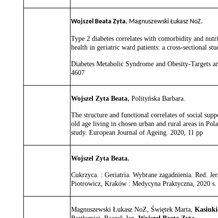
Wojszel Beata Zyta
,
Magnuszewski Łukasz NoZ.
Type 2 diabetes correlates with comorbidity and nutri
health in geriatric ward patients: a cross-sectional s
Diabetes Metabolic Syndrome and Obesity-Targets an
4607
,
Wojszel Zyta Beata
Polityńska Barbara.
The structure and functional correlates of social sup
old age living in chosen urban and rural areas in Pola
study. European Journal of Ageing. 2020, 11 pp
Wojszel Zyta Beata.
Cukrzyca. : Geriatria. Wybrane zagadnienia. Red. Je
Piotrowicz, Kraków : Medycyna Praktyczna, 2020 s.
Magnuszewski Łukasz NoZ, Świętek Marta,
Kasiuki