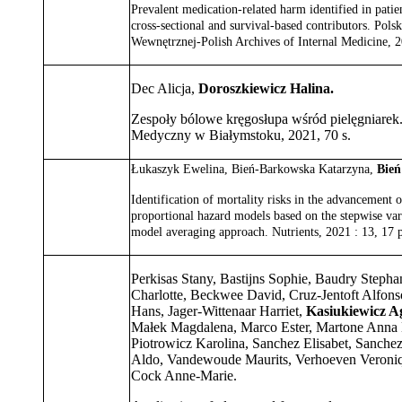
Prevalent medication-related harm identified in patie
cross-sectional and survival-based contributors. Po
Wewnętrznej-Polish Archives of Internal Medicine, 20
Dec Alicja,
Doroszkiewicz Halina.
Zespoły bólowe kręgosłupa wśród pielęgniarek.
Medyczny w Białymstoku, 2021, 70 s.
Łukaszyk Ewelina, Bień-Barkowska Katarzyna,
Bień
Identification of mortality risks in the advancement o
proportional hazard models based on the stepwise var
model averaging approach. Nutrients, 2021 : 13, 17 p
Perkisas Stany, Bastijns Sophie, Baudry Stepha
Charlotte, Beckwee David, Cruz-Jentoft Alfon
Hans, Jager-Wittenaar Harriet,
Kasiukiewicz A
Małek Magdalena, Marco Ester, Martone Anna 
Piotrowicz Karolina, Sanchez Elisabet, Sanchez
Aldo, Vandewoude Maurits, Verhoeven Veroni
Cock Anne-Marie.