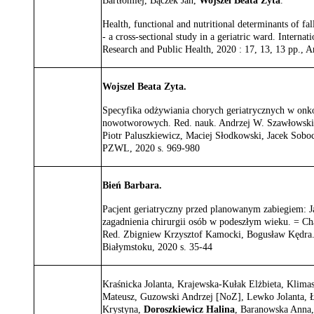
Bartłomiej, Bączek Jan,
Wojszel Beata Zyta
.
Health, functional and nutritional determinants of fal
- a cross-sectional study in a geriatric ward. Interna
Research and Public Health, 2020 : 17, 13, 13 pp., A
Wojszel Beata Zyta.
Specyfika odżywiania chorych geriatrycznych w onk
nowotworowych. Red. nauk. Andrzej W. Szawłowski
Piotr Paluszkiewicz, Maciej Słodkowski, Jacek Sob
PZWL, 2020 s. 969-980
Bień Barbara.
Pacjent geriatryczny przed planowanym zabiegiem:
zagadnienia chirurgii osób w podeszłym wieku. = Chal
Red. Zbigniew Krzysztof Kamocki, Bogusław Kędra
Białymstoku, 2020 s. 35-44
Kraśnicka Jolanta, Krajewska-Kułak Elżbieta, Klima
Mateusz, Guzowski Andrzej [NoZ], Lewko Jolanta, 
Krystyna,
Doroszkiewicz Halina
, Baranowska Anna,