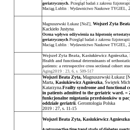
geriatrycznych.
Przegląd badań z zakresu fizjotera
Maciąg.Lublin : Wydawnictwo Naukowe TYGIEL,
Wojszel Zyta Beat
Magnuszewski Łukasz [NoZ]
,
Kackieło Justyna
.
Ocena wpływu odżywienia na hipotonię ortostaty
geriatrycznych
.Przegląd badań z zakresu fizjoterap
Maciąg
Lublin
:
Wydawnictwo Naukowe TYGIEL
,
Wojszel Zyta Beata, Kasiukiewicz Agnieszka
,
Health and functional determinants of orthostatic
patients: a retrospective cross sectional cohort st
2019
Aging
: 23, 6, s. 509-517
Wojszel Beata Zyta
,
Magnuszewski Łukasz [N
Marta,
Kasiukiewicz Agnieszka
, Świętek Mic
Katarzyna.
Frailty syndrome and functional cor
in patients admitted to the geriatric ward. = 
funkcjonalne migotania przedsionków u pac
oddziale geriatrii
.
Gerontologia Polska
2019 : 27, s. 11-15
Wojszel Beata Zyta
,
Kasiukiewicz Agnieszka
A retrospective time trend study of diabetes overtr