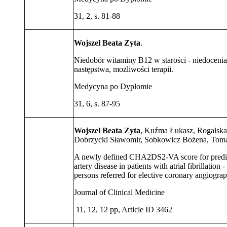
31, 2, s. 81-88
Wojszel Beata Zyta
.
Niedobór witaminy B12 w starości - niedoceni
następstwa, możliwości terapii.
Medycyna po Dyplomie
31, 6, s. 87-95
Wojszel Beata Zyta
, Kuźma Łukasz, Rogalska
Dobrzycki Sławomir, Sobkowicz Bożena, Tom
A newly defined CHA2DS2-VA score for predict
artery disease in patients with atrial fibrillation 
persons referred for elective coronary angiogra
Journal of Clinical Medicine
11, 12, 12 pp, Article ID 3462