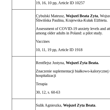
19, 16, 10 pp, Article ID 10257
Cybulski Mateusz,
Wojszel Beata Zyta
, Wojsz
Śliwińska Paulina, Krajewska-Kułak Elżbieta.
Assessment of COVID-19 anxiety levels and at
among older adults in Poland: a pilot study.
Vaccines
10, 11, 19 pp, Article ID 1918
Rentflejsz Justyna,
Wojszel Zyta Beata.
Znaczenie suplementacji białkowo-kalorycznej 
hospitalizacji
Terapia
30, 12, s. 60-63
Sulik Agnieszka,
Wojszel Zyta Beata
.