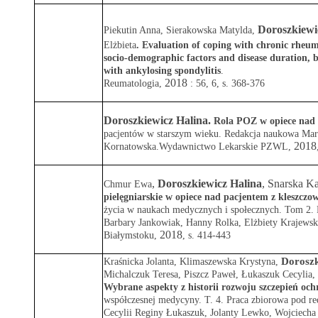
Doroszkiewi
Piekutin Anna, Sierakowska Matylda,
Elżbieta
.
Evaluation of coping with chronic rheuma
socio-demographic factors and disease duration, b
with ankylosing spondylitis
.
2018
Reumatologia
,
: 56, 6, s. 368-376
Doroszkiewicz Halina.
Rola POZ w opiece nad 
pacjentów w starszym wieku. Redakcja naukowa Mart
2018
Kornatowska.Wydawnictwo Lekarskie PZWL,
,
Doroszkiewicz Halina
, Snarska K
Chmur Ewa
pielęgniarskie w opiece nad pacjentem z kleszcz
życia w naukach medycznych i społecznych. Tom 2. 
Barbary Jankowiak, Hanny Rolka, Elżbiety Krajews
2018
Białymstoku,
,
s. 414-443
Doroszk
Kraśnicka Jolanta, Klimaszewska Krystyna,
Michalczuk Teresa, Piszcz Paweł, Łukaszuk Cecylia,
Wybrane aspekty z historii rozwoju szczepień oc
współczesnej medycyny. T. 4. Praca zbiorowa pod re
Cecylii Reginy Łukaszuk, Jolanty Lewko, Wojciech