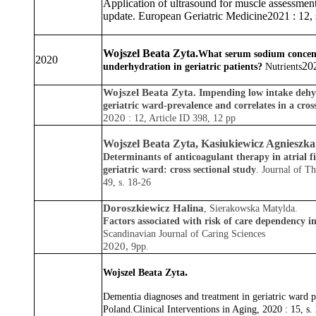
Application of ultrasound for muscle assessm
update. European Geriatric Medicine2021 : 12,
Wojszel Beata Zyta
.
What serum sodium concentr
2020
20
underhydration in geriatric patients?
Nutrients
Wojszel Beata Zyta.
Impending low intake dehyd
geriatric ward-prevalence and correlates in a cross
2020
: 12, Article ID 398, 12 pp
Wojszel Beata Zyta, Kasiukiewicz Agnieszka
Determinants of anticoagulant therapy in atrial fi
geriatric ward: cross sectional study
.
Journal of T
49, s. 18-26
Doroszkiewicz Halina
, Sierakowska Matylda.
Factors associated with risk of care dependency in
Scandinavian Journal of Caring Sciences
2020,
9pp.
.
Wojszel Beata Zyta
Dementia diagnoses and treatment in geriatric ward pa
Poland.Clinical Interventions in Aging,
2020 : 15, s