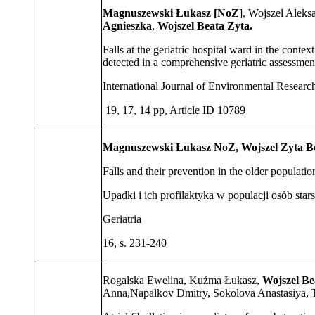
Magnuszewski Łukasz [NoZ
], Wojszel Aleks
Agnieszka
,
Wojszel Beata Zyta.
Falls at the geriatric hospital ward in the context 
detected in a comprehensive geriatric assessmen
International Journal of Environmental Researc
19, 17, 14 pp, Article ID 10789
Magnuszewski Łukasz NoZ, Wojszel Zyta Be
Falls and their prevention in the older populatio
Upadki i ich profilaktyka w populacji osób star
Geriatria
16, s. 231-240
Rogalska Ewelina, Kuźma Łukasz,
Wojszel Be
Anna,Napalkov Dmitry, Sokolova Anastasiya,