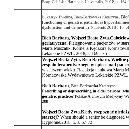
2018
Bray.
Gdańsk : Harmonia Universalis,
,
s. 164-
Bie
Łukaszyk Ewelina, Bień-Barkowska Katarzyna,
functioning of geriatric patients: is hypovitamino
2018 :
dysfunction and dementia?
Nutrients
10, e
Bień Barbara
,
Wojszel Beata Zyta
.
Całościo
geriatryczna.
Pielęgnowanie pacjentów w sta
Marta Muszalik, Kornelia Kędziora-Kornatow
Lekarskie PZWL,
2018,
s. 169-176
Wojszel Beata Zyta
,
Bień Barbara
.
Wielkie p
zespołu terapeutycznego w opiece nad pacje
w starszym wieku. Redakcja naukowa Marta Mu
Kornatowska.Wydawnictwo Lekarskie PZWL, 
Bień Barbara
,
Bień-Barkowska Katarzyna
.
Prescribing or deprescribing in older persons: wha
geriatric practice?
Polskie Archiwum Medycyny We
208
Wojszel Beata Zyta
.
Kiedy rozpoznać niedoż
starszej?
When should a senior be diagnosed w
Dyplomie.2018, 5, s. 67-72