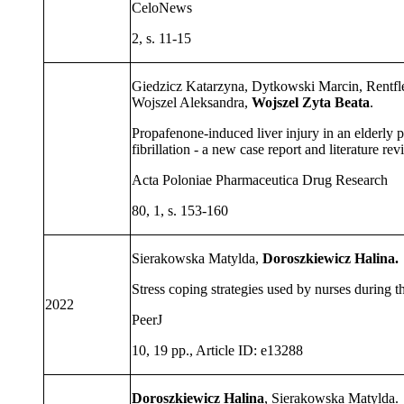
CeloNews
2, s. 11-15
Giedzicz Katarzyna, Dytkowski Marcin, Rentfle
Wojszel Aleksandra,
Wojszel Zyta Beata
.
Propafenone-induced liver injury in an elderly p
fibrillation - a new case report and literature rev
Acta Poloniae Pharmaceutica Drug Research
80, 1, s. 153-160
Sierakowska Matylda,
Doroszkiewicz Halina.
Stress coping strategies used by nurses durin
2022
PeerJ
10, 19 pp., Article ID: e13288
Doroszkiewicz Halina
, Sierakowska Matylda.