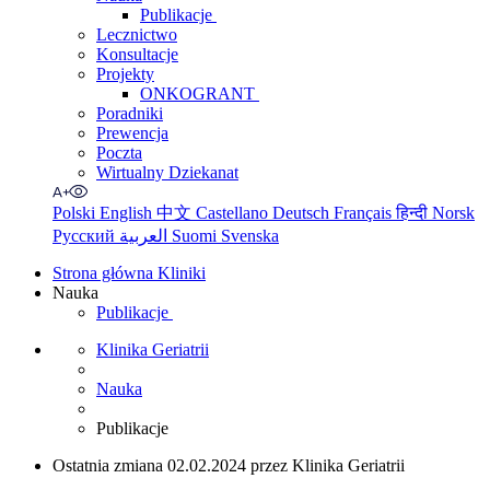
Publikacje
Lecznictwo
Konsultacje
Projekty
ONKOGRANT
Poradniki
Prewencja
Poczta
Wirtualny Dziekanat
Polski
English
中文
Castellano
Deutsch
Français
हिन्दी
Norsk
Русский
العربية
Suomi
Svenska
Strona główna Kliniki
Nauka
Publikacje
Klinika Geriatrii
Nauka
Publikacje
Ostatnia zmiana 02.02.2024 przez Klinika Geriatrii