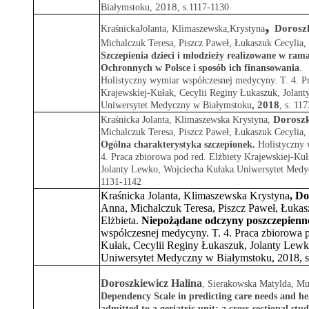
2018
Białymstoku,
,
s.1117-1130
,
Dorosz
KraśnickaJolanta, Klimaszewska,Krystyna
Michalczuk Teresa, Piszcz Paweł, Łukaszuk Cecylia,
Szczepienia dzieci i młodzieży realizowane w ra
Ochronnych w Polsce i sposób ich finansowania
.
Holistyczny wymiar współczesnej medycyny. T. 4. Pr
Krajewskiej-Kułak, Cecylii Reginy Łukaszuk, Jolan
, 2018
Uniwersytet Medyczny w Białymstoku
,
s. 11
Doroszk
Kraśnicka Jolanta
,
Klimaszewska Krystyna
,
Michalczuk Teresa
,
Piszcz Paweł
,
Łukaszuk Cecylia
,
Ogólna charakterystyka szczepionek.
Holistyczny 
4. Praca zbiorowa pod red. Elżbiety Krajewskiej-Ku
Jolanty Lewko, Wojciecha Kułaka.Uniwersytet Medy
1131-1142
Kraśnicka Jolanta, Klimaszewska Krystyna
,
Do
Anna, Michalczuk Teresa, Piszcz Paweł, Łuka
Elżbieta.
Niepożądane odczyny poszczepienn
współczesnej medycyny. T. 4. Praca zbiorowa p
Kułak, Cecylii Reginy Łukaszuk, Jolanty Lewk
Uniwersytet Medyczny w Białymstoku, 2018, s
Doroszkiewicz Halina
, Sierakowska Matylda, Mu
Dependency Scale in predicting care needs a
nd hea
admitted to a geriatric unit: a cross-sectional stu