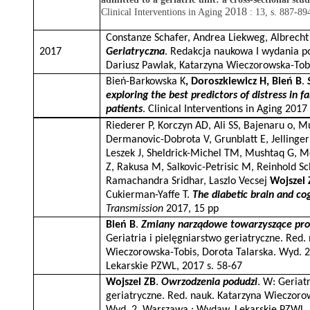
2018
Clinical Interventions in Aging
: 13, s. 887-89
Constanze Schafer, Andrea Liekweg, Albrecht
2017
Geriatryczna
. Redakcja naukowa I wydania p
Dariusz Pawlak, Katarzyna Wieczorowska-To
Bień-Barkowska K
, Doroszkiewicz H, Bień B
.
exploring the best predictors of distress in f
patients
. Clinical Interventions in Aging 2017 
Riederer P, Korczyn AD, Ali SS, Bajenaru o, 
Dermanovic-Dobrota V, Grunblatt E, Jelling
Leszek J, Sheldrick-Michel TM, Mushtaq G, Me
Z, Rakusa M, Salkovic-Petrisic M, Reinhold Sc
Ramachandra Sridhar, Laszlo Vecsej
Wojszel 
Cukierman-Yaffe T.
The diabetic brain and co
Transmission
2017, 15 pp
Bień B
.
Zmiany narządowe towarzyszące proc
Geriatria i pielęgniarstwo geriatryczne. Red.
Wieczorowska-Tobis, Dorota Talarska. Wyd. 
Lekarskie PZWL, 2017 s. 58-67
Wojszel ZB
.
Owrzodzenia podudzi
.
W: Geriatr
geriatryczne.
Red. nauk. Katarzyna Wieczorow
Wyd. 2.
Warszawa : Wydaw. Lekarskie PZWL,