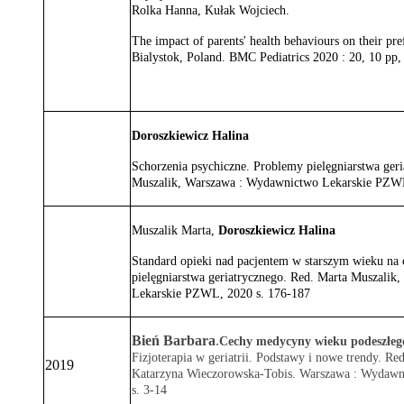
Rolka Hanna, Kułak Wojciech.
The impact of parents' health behaviours on their pre
Bialystok, Poland. BMC Pediatrics 2020 : 20, 10 pp,
Doroszkiewicz Halina
Schorzenia psychiczne. Problemy pielęgniarstwa ger
Muszalik, Warszawa : Wydawnictwo Lekarskie PZWL
Muszalik Marta,
Doroszkiewicz Halina
Standard opieki nad pacjentem w starszym wieku na 
pielęgniarstwa geriatrycznego. Red. Marta Muszali
Lekarskie PZWL, 2020 s. 176-187
Bień Barbara
.
Cechy medycyny wieku podeszłeg
Fizjoterapia w geriatrii. Podstawy i nowe trendy. R
2019
Katarzyna Wieczorowska-Tobis.
Warszawa : Wydawn
s. 3-14