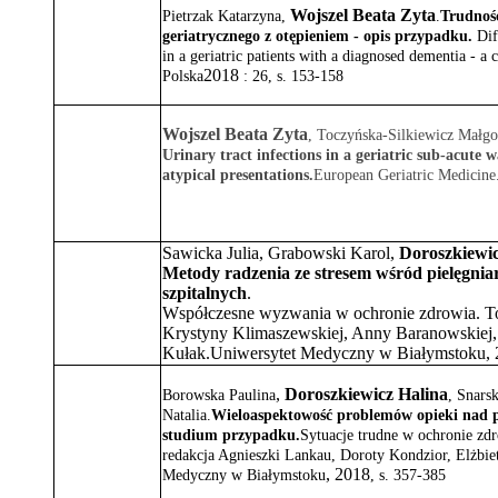
Wojszel Beata Zyta
Pietrzak Katarzyna
,
.
Trudnośc
geriatrycznego z otępieniem - opis przypadku.
Dif
in a geriatric patients with a diagnosed dementia - a c
2018
Polska
:
26
,
s. 153-158
Wojszel Beata Zyta
, Toczyńska-Silkiewicz Małgo
Urinary tract infections in a geriatric sub-acute 
atypical presentations.
European Geriatric Medicine
Sawicka Julia, Grabowski Karol,
Doroszkiewic
Metody radzenia ze stresem wśród pielęgnia
szpitalnych
.
Współczesne wyzwania w ochronie zdrowia. To
Krystyny Klimaszewskiej, Anny Baranowskiej, 
Kułak.Uniwersytet Medyczny w Białymstoku,
,
Doroszkiewicz
Halina
Borowska Paulina
,
Snars
Natalia
.
Wieloaspektowość problemów opieki nad p
studium przypadku.
Sytuacje trudne w ochronie zd
redakcja Agnieszki Lankau, Doroty Kondzior, Elżbie
,
2018
Medyczny w Białymstoku
, s. 357-385