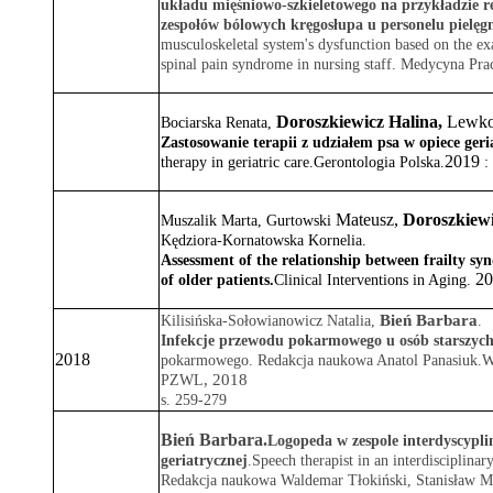
układu mięśniowo-szkieletowego na przykładzie re
zespołów bólowych kręgosłupa u personelu pielęgn
musculoskeletal system's dysfunction based on the e
spinal pain syndrome in nursing staff.
Medycyna Pra
Doroszkiewicz Halina,
Lewko 
Bociarska Renata,
Zastosowanie terapii z udziałem psa w opiece geri
2019
therapy in geriatric care.Gerontologia Polska
.
: 
Mateusz
,
Doroszkiewi
Muszalik Marta
,
Gurtowski
Kędziora-Kornatowska Kornelia
.
Assessment of the relationship between frailty sy
20
of older patients.
Clinical Interventions in Aging
.
Bień Barbara
Kilisińska-Sołowianowicz Natalia,
.
Infekcje przewodu pokarmowego u osób starszych
2018
pokarmowego. Redakcja naukowa Anatol Panasiuk.W
, 2018
PZWL
s. 259-279
Bień Barbara.
Logopeda w zespole interdyscypli
geriatrycznej
.Speech therapist in an interdisciplina
Redakcja naukowa Waldemar Tłokiński, Stanisław M