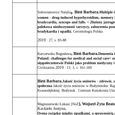
,
Bień Barbara
.
Sołowianowicz Natalia
Multiple 
women - drug-induced hypothyroidism, memory 
bradycardia, syncope and falls.
= Złożony jatroge
polekowa niedoczynność tarczycy, zaburzenia poz
bradykardia i upadki.
Gerontologia Polska
2019
:
27
,
s. 83-88
,
Bień Barbara
.
Karczewska Bogusława
Dementia i
Poland: challenges for medical and social care= z
sięspołeczeństwie Polski jako problem medyczny i
2019
Civilization
.
:
13
,
3
,
s. 161-169
Bień Barbara
.
Jakość życia seniorów - zdrowie, 
społeczna
.
Jakość życia seniorów w Białymstoku. Rap
Krasnodębskiej
.
Białystok : Centrum Kształcenia Us
]
,
Wojszel Zyta Beat
Magnuszewski Łukasz [NoZ
Kackieło Justyna
.
Ocena związku między upadkami, a sprawnością 