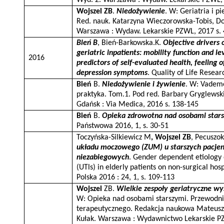
Wojszel ZB
.
Niedożywienie
.
W: Geriatria i p
Red. nauk. Katarzyna Wieczorowska-Tobis, Do
Warszawa : Wydaw. Lekarskie PZWL, 2017
s.
Bień B
, Bień-Barkowska.K.
Objective drivers 
geriatric inpatients: mobility function and l
2016
predictors of self-evaluated health, feeling o
depression symptoms
.
Quality of Life Resear
Bień
B.
Niedożywienie i żywienie
. W: Vademe
praktyka. Tom.1. Pod red. Barbary Gryglewski
Gdańsk : Via Medica, 2016 s. 138-145
Bień
B.
Opieka zdrowotna nad osobami stars
Państwowa 2016, 1, s. 30-51
Toczyńska-Silkiewicz M
, Wojszel ZB
, Pecuszok
układu moczowego (ZUM) u starszych pacjen
niezabiegowych
.
Gender dependent etiology o
(UTls) in elderly patients on non-surgical hos
Polska 2016 : 24, 1, s. 109-113
Wojszel
ZB.
Wielkie zespoły geriatryczne wy
W: Opieka nad osobami starszymi. Przewodni
terapeutycznego. Redakcja naukowa Mateusz C
Kułak. Warszawa : Wydawnictwo Lekarskie PZ