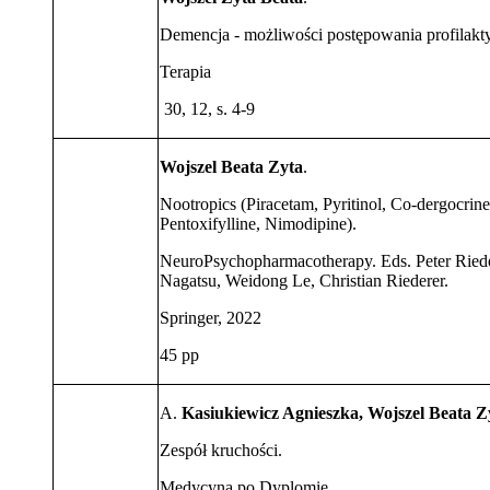
Demencja - możliwości postępowania profilakt
Terapia
30, 12, s. 4-9
Wojszel Beata Zyta
.
Nootropics (Piracetam, Pyritinol, Co-dergocrin
Pentoxifylline, Nimodipine).
NeuroPsychopharmacotherapy. Eds. Peter Riede
Nagatsu, Weidong Le, Christian Riederer.
Springer, 2022
45 pp
A.
Kasiukiewicz Agnieszka, Wojszel Beata Z
Zespół kruchości.
Medycyna po Dyplomie