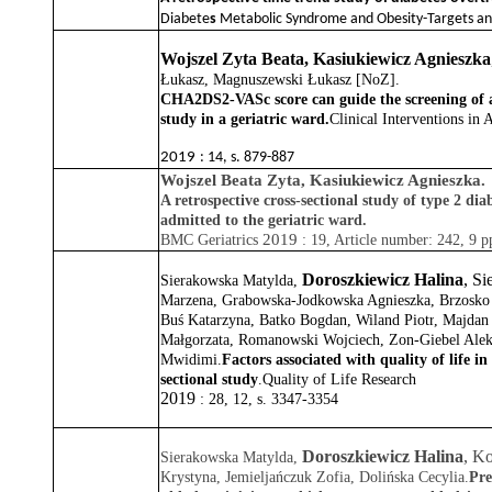
Diabete
s
Metabolic Syndrome and Obesity-Targets a
Wojszel Zyta Beata
,
Kasiukiewicz Agnieszka
Łukasz
,
Magnuszewski Łukasz [NoZ]
.
CHA2DS2-VASc score can guide the screening of atri
study in a geriatric ward.
Clinical Interventions in 
2019
:
14
,
s. 879-887
Wojszel Beata Zyta, Kasiukiewicz Agnieszka.
A retrospective cross-sectional study of type 2 dia
admitted to the geriatric ward.
2019
BMC Geriatrics
: 19, Article number: 242, 9 p
Doroszkiewicz Halina
,
Si
Sierakowska Matylda
,
Marzena
,
Grabowska-Jodkowska Agnieszka
,
Brzosko
Buś Katarzyna
,
Batko Bogdan
,
Wiland Piotr
,
Majdan
Małgorzata
,
Romanowski Wojciech
,
Zon-Giebel Alek
Mwidimi
.
Factors associated with quality of life in 
sectional study
.
Quality of Life Research
2019
:
28
,
12
,
s. 3347-3354
Doroszkiewicz Halina
,
Ko
Sierakowska Matylda
,
Krystyna
,
Jemieljańczuk Zofia
,
Dolińska Cecylia
.
Pre