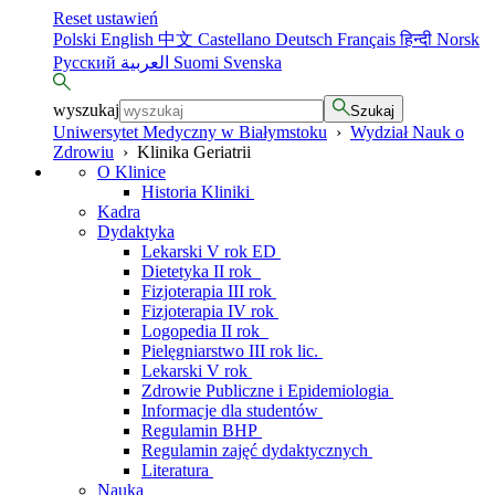
Reset ustawień
Polski
English
中文
Castellano
Deutsch
Français
हिन्दी
Norsk
Русский
العربية
Suomi
Svenska
wyszukaj
Szukaj
Uniwersytet Medyczny w Białymstoku
›
Wydział Nauk o
Zdrowiu
›
Klinika Geriatrii
O Klinice
Historia Kliniki
Kadra
Dydaktyka
Lekarski V rok ED
Dietetyka II rok
Fizjoterapia III rok
Fizjoterapia IV rok
Logopedia II rok
Pielęgniarstwo III rok lic.
Lekarski V rok
Zdrowie Publiczne i Epidemiologia
Informacje dla studentów
Regulamin BHP
Regulamin zajęć dydaktycznych
Literatura
Nauka