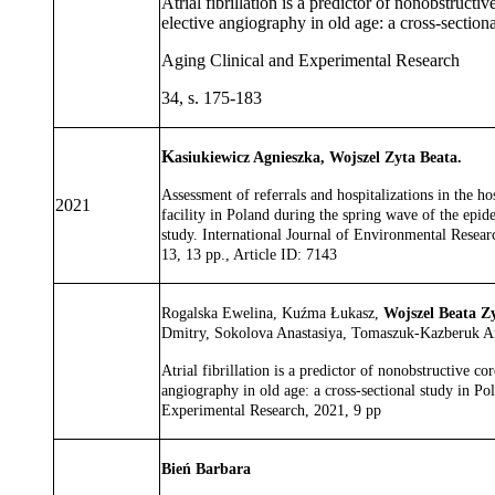
Atrial fibrillation is a predictor of nonobstructi
elective angiography in old age: a cross-section
Aging Clinical and Experimental Research
34, s. 175-183
K
asiukiewicz Agnieszka, Wojszel Zyta Beata.
Assessment of referrals and hospitalizations in the h
2021
facility in Poland during the spring wave of the epid
study. International Journal of Environmental Resear
13, 13 pp., Article ID: 7143
Rogalska Ewelina, Kuźma Łukasz,
Wojszel Beata Z
Dmitry, Sokolova Anastasiya, Tomaszuk-Kazberuk A
Atrial fibrillation is a predictor of nonobstructive co
angiography in old age: a cross-sectional study in Po
Experimental Research, 2021, 9 pp
Bień Barbara