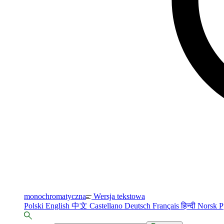
monochromatyczna
Wersja tekstowa
Polski
English
中文
Castellano
Deutsch
Français
हिन्दी
Norsk
Р