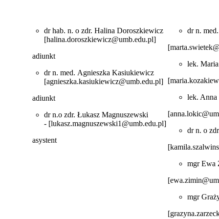
dr hab. n. o zdr. Halina Doroszkiewicz
dr n. med
[halina.doroszkiewicz@umb.edu.pl]
[marta.swietek
adiunkt
lek. Mari
dr n. med. Agnieszka Kasiukiewicz
[maria.kozakie
[agnieszka.kasiukiewicz@umb.edu.pl]
lek. Anna
adiunkt
[anna.lokic@umb
dr n.o zdr. Łukasz Magnuszewski
- [lukasz.magnuszewski1@umb.edu.pl]
dr n. o zd
asystent
[kamila.szalwi
mgr Ewa 
[ewa.zimin@umb
mgr Graż
[grazyna.zarze