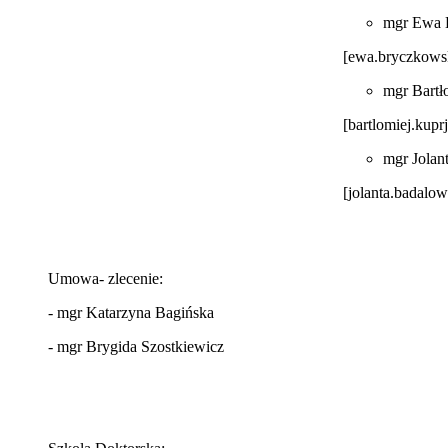
mgr Ewa 
[ewa.bryczkows
mgr Bartł
[bartlomiej.kup
mgr Jola
[jolanta.badalo
Umowa- zlecenie:
- mgr Katarzyna Bagińska
- mgr Brygida Szostkiewicz