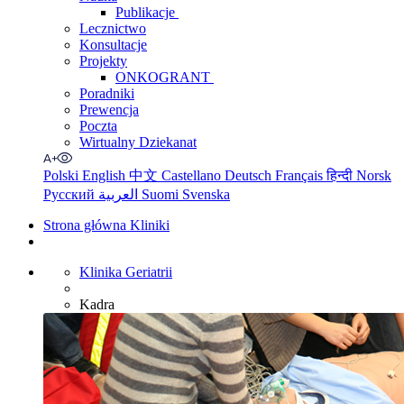
Publikacje
Lecznictwo
Konsultacje
Projekty
ONKOGRANT
Poradniki
Prewencja
Poczta
Wirtualny Dziekanat
Polski
English
中文
Castellano
Deutsch
Français
हिन्दी
Norsk
Русский
العربية
Suomi
Svenska
Strona główna Kliniki
Klinika Geriatrii
Kadra