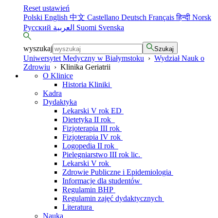
Reset ustawień
Polski
English
中文
Castellano
Deutsch
Français
हिन्दी
Norsk
Русский
العربية
Suomi
Svenska
wyszukaj
Szukaj
Uniwersytet Medyczny w Białymstoku
›
Wydział Nauk o
Zdrowiu
›
Klinika Geriatrii
O Klinice
Historia Kliniki
Kadra
Dydaktyka
Lekarski V rok ED
Dietetyka II rok
Fizjoterapia III rok
Fizjoterapia IV rok
Logopedia II rok
Pielęgniarstwo III rok lic.
Lekarski V rok
Zdrowie Publiczne i Epidemiologia
Informacje dla studentów
Regulamin BHP
Regulamin zajęć dydaktycznych
Literatura
Nauka