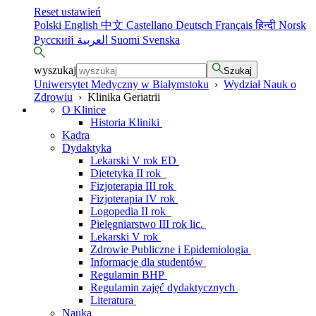
Reset ustawień
Polski
English
中文
Castellano
Deutsch
Français
हिन्दी
Norsk
Русский
العربية
Suomi
Svenska
wyszukaj
Szukaj
Uniwersytet Medyczny w Białymstoku
›
Wydział Nauk o
Zdrowiu
›
Klinika Geriatrii
O Klinice
Historia Kliniki
Kadra
Dydaktyka
Lekarski V rok ED
Dietetyka II rok
Fizjoterapia III rok
Fizjoterapia IV rok
Logopedia II rok
Pielęgniarstwo III rok lic.
Lekarski V rok
Zdrowie Publiczne i Epidemiologia
Informacje dla studentów
Regulamin BHP
Regulamin zajęć dydaktycznych
Literatura
Nauka