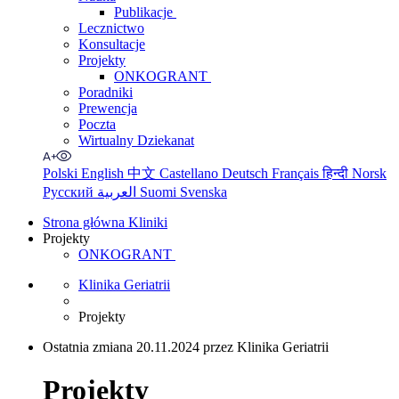
Publikacje
Lecznictwo
Konsultacje
Projekty
ONKOGRANT
Poradniki
Prewencja
Poczta
Wirtualny Dziekanat
Polski
English
中文
Castellano
Deutsch
Français
हिन्दी
Norsk
Русский
العربية
Suomi
Svenska
Strona główna Kliniki
Projekty
ONKOGRANT
Klinika Geriatrii
Projekty
Ostatnia zmiana 20.11.2024 przez Klinika Geriatrii
Projekty