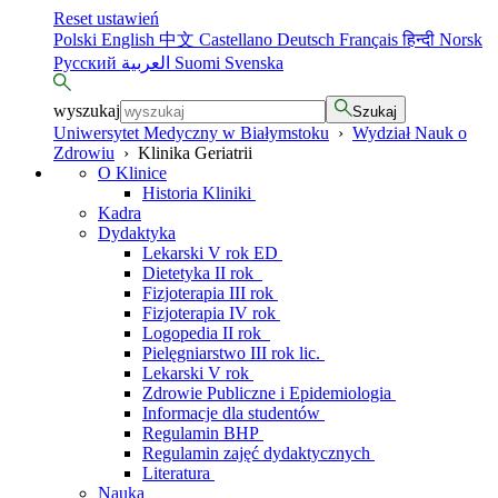
Reset ustawień
Polski
English
中文
Castellano
Deutsch
Français
हिन्दी
Norsk
Русский
العربية
Suomi
Svenska
wyszukaj
Szukaj
Uniwersytet Medyczny w Białymstoku
›
Wydział Nauk o
Zdrowiu
›
Klinika Geriatrii
O Klinice
Historia Kliniki
Kadra
Dydaktyka
Lekarski V rok ED
Dietetyka II rok
Fizjoterapia III rok
Fizjoterapia IV rok
Logopedia II rok
Pielęgniarstwo III rok lic.
Lekarski V rok
Zdrowie Publiczne i Epidemiologia
Informacje dla studentów
Regulamin BHP
Regulamin zajęć dydaktycznych
Literatura
Nauka