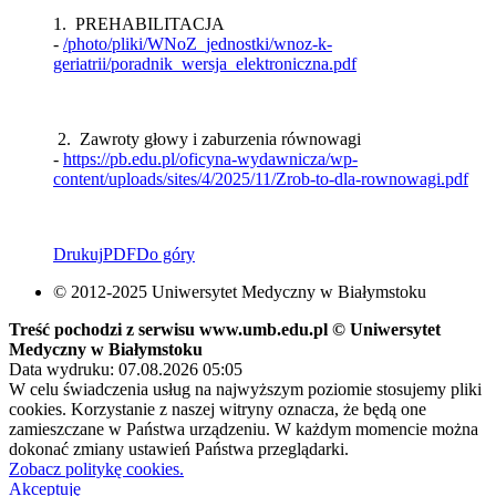
1. PREHABILITACJA
-
/photo/pliki/WNoZ_jednostki/wnoz-k-
geriatrii/poradnik_wersja_elektroniczna.pdf
2. Zawroty głowy i zaburzenia równowagi
-
https://pb.edu.pl/oficyna-wydawnicza/wp-
content/uploads/sites/4/2025/11/Zrob-to-dla-rownowagi.pdf
Drukuj
PDF
Do góry
© 2012-2025 Uniwersytet Medyczny w Białymstoku
Treść pochodzi z serwisu www.umb.edu.pl © Uniwersytet
Medyczny w Białymstoku
Data wydruku: 07.08.2026 05:05
W celu świadczenia usług na najwyższym poziomie stosujemy pliki
cookies. Korzystanie z naszej witryny oznacza, że będą one
zamieszczane w Państwa urządzeniu. W każdym momencie można
dokonać zmiany ustawień Państwa przeglądarki.
Zobacz politykę cookies.
Akceptuję