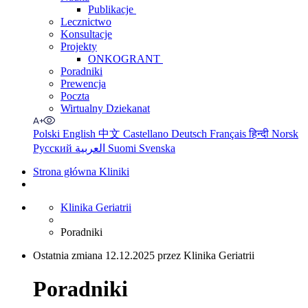
Publikacje
Lecznictwo
Konsultacje
Projekty
ONKOGRANT
Poradniki
Prewencja
Poczta
Wirtualny Dziekanat
Polski
English
中文
Castellano
Deutsch
Français
हिन्दी
Norsk
Русский
العربية
Suomi
Svenska
Strona główna Kliniki
Klinika Geriatrii
Poradniki
Ostatnia zmiana 12.12.2025 przez Klinika Geriatrii
Poradniki