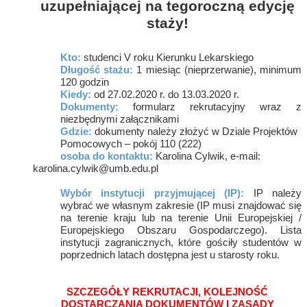
uzupełniającej na tegoroczną edycję
staży!
Kto:
studenci V roku Kierunku Lekarskiego
Długość stażu:
1 miesiąc (nieprzerwanie), minimum
120 godzin
Kiedy:
od 27.02.2020 r. do 13.03.2020 r.
Dokumenty:
formularz rekrutacyjny wraz z
niezbędnymi załącznikami
Gdzie:
dokumenty należy złożyć w Dziale Projektów
Pomocowych – pokój
110 (222)
osoba do kontaktu:
Karolina Cylwik, e-mail:
karolina.cylwik@umb.edu.pl
Wybór instytucji przyjmującej (IP):
IP należy
wybrać we własnym zakresie (IP musi znajdować się
na terenie kraju lub na terenie Unii Europejskiej /
Europejskiego Obszaru Gospodarczego). Lista
instytucji zagranicznych, które gościły studentów w
poprzednich latach dostępna jest u starosty roku.
SZCZEGÓŁY REKRUTACJI, KOLEJNOŚĆ
DOSTARCZANIA DOKUMENTÓW I ZASADY