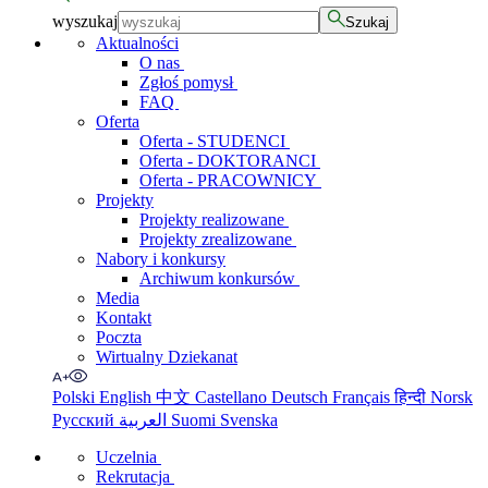
wyszukaj
Szukaj
Aktualności
O nas
Zgłoś pomysł
FAQ
Oferta
Oferta - STUDENCI
Oferta - DOKTORANCI
Oferta - PRACOWNICY
Projekty
Projekty realizowane
Projekty zrealizowane
Nabory i konkursy
Archiwum konkursów
Media
Kontakt
Poczta
Wirtualny Dziekanat
Polski
English
中文
Castellano
Deutsch
Français
हिन्दी
Norsk
Русский
العربية
Suomi
Svenska
Uczelnia
Rekrutacja