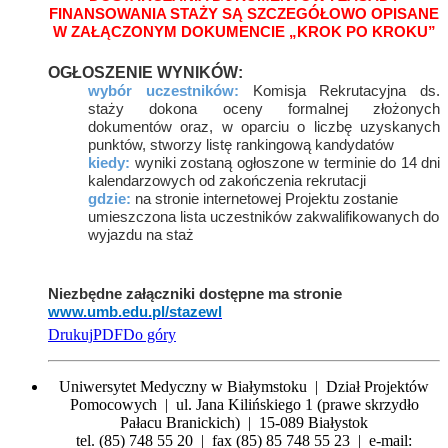
FINANSOWANIA STAŻY SĄ SZCZEGÓŁOWO OPISANE
W ZAŁĄCZONYM DOKUMENCIE „KROK PO KROKU”
OGŁOSZENIE WYNIKÓW:
wybór uczestników:
Komisja Rekrutacyjna ds.
staży dokona oceny formalnej złożonych
dokumentów oraz, w oparciu o liczbę uzyskanych
punktów, stworzy listę rankingową kandydatów
kiedy:
wyniki zostaną ogłoszone w terminie do 14 dni
kalendarzowych od zakończenia rekrutacji
gdzie:
na stronie internetowej Projektu zostanie
umieszczona lista uczestników zakwalifikowanych do
wyjazdu na staż
Niezbędne załączniki dostępne ma stronie
www.umb.edu.pl/stazewl
Drukuj
PDF
Do góry
Uniwersytet Medyczny w Białymstoku | Dział Projektów
Pomocowych | ul. Jana Kilińskiego 1 (prawe skrzydło
Pałacu Branickich) | 15-089 Białystok
tel. (85) 748 55 20 | fax (85) 85 748 55 23 | e-mail: