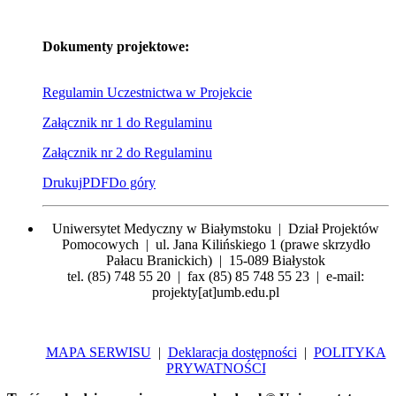
Dokumenty projektowe:
Regulamin Uczestnictwa w Projekcie
Załącznik nr 1 do Regulaminu
Załącznik nr 2 do Regulaminu
Drukuj
PDF
Do góry
Uniwersytet Medyczny w Białymstoku | Dział Projektów
Pomocowych | ul. Jana Kilińskiego 1 (prawe skrzydło
Pałacu Branickich) | 15-089 Białystok
tel. (85) 748 55 20 | fax (85) 85 748 55 23 | e-mail:
projekty[at]umb.edu.pl
MAPA SERWISU
|
Deklaracja dostępności
|
POLITYKA
PRYWATNOŚCI