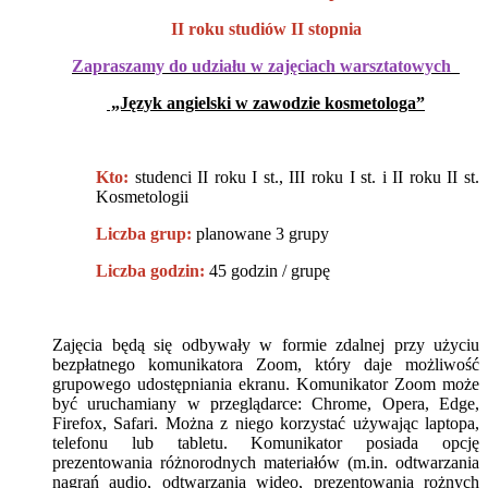
II roku studiów II stopnia
Zapraszamy do udziału w zajęciach warsztatowych
„Język angielski w zawodzie kosmetologa”
Kto:
studenci II roku I st., III roku I st. i II roku II st.
Kosmetologii
Liczba grup:
planowane 3 grupy
Liczba godzin:
45 godzin / grupę
Zajęcia będą się odbywały w formie zdalnej przy użyciu
bezpłatnego komunikatora Zoom, który daje możliwość
grupowego udostępniania ekranu. Komunikator Zoom może
być uruchamiany w przeglądarce: Chrome, Opera, Edge,
Firefox, Safari. Można z niego korzystać używając laptopa,
telefonu lub tabletu. Komunikator posiada opcję
prezentowania różnorodnych materiałów (m.in. odtwarzania
nagrań audio, odtwarzania wideo, prezentowania rożnych