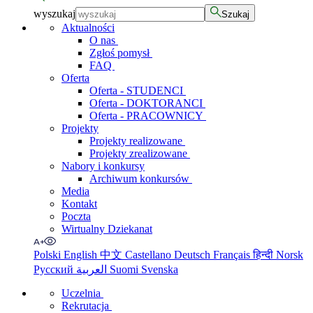
wyszukaj
Szukaj
Aktualności
O nas
Zgłoś pomysł
FAQ
Oferta
Oferta - STUDENCI
Oferta - DOKTORANCI
Oferta - PRACOWNICY
Projekty
Projekty realizowane
Projekty zrealizowane
Nabory i konkursy
Archiwum konkursów
Media
Kontakt
Poczta
Wirtualny Dziekanat
Polski
English
中文
Castellano
Deutsch
Français
हिन्दी
Norsk
Русский
العربية
Suomi
Svenska
Uczelnia
Rekrutacja