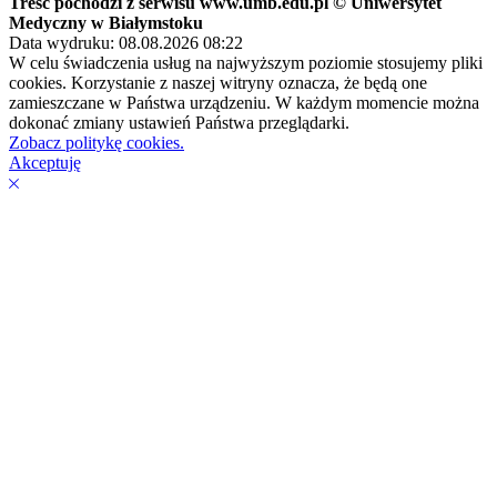
Treść pochodzi z serwisu www.umb.edu.pl © Uniwersytet
Medyczny w Białymstoku
Data wydruku: 08.08.2026 08:22
W celu świadczenia usług na najwyższym poziomie stosujemy pliki
cookies. Korzystanie z naszej witryny oznacza, że będą one
zamieszczane w Państwa urządzeniu. W każdym momencie można
dokonać zmiany ustawień Państwa przeglądarki.
Zobacz politykę cookies.
Akceptuję