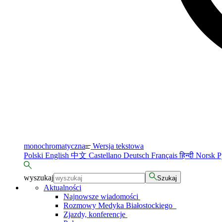
monochromatyczna
Wersja tekstowa
Polski
English
中文
Castellano
Deutsch
Français
हिन्दी
Norsk
Р
wyszukaj
Szukaj
Aktualności
Najnowsze wiadomości
Rozmowy Medyka Białostockiego
Zjazdy, konferencje