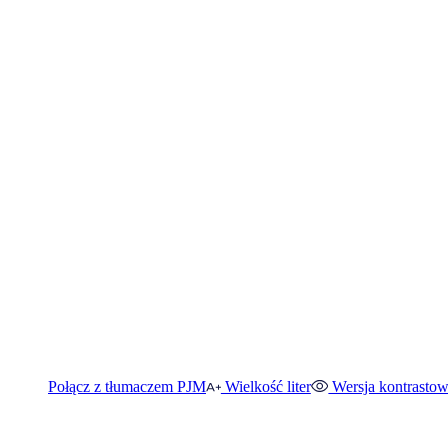
Połącz z tłumaczem PJM
Wielkość liter
Wersja kontrasto