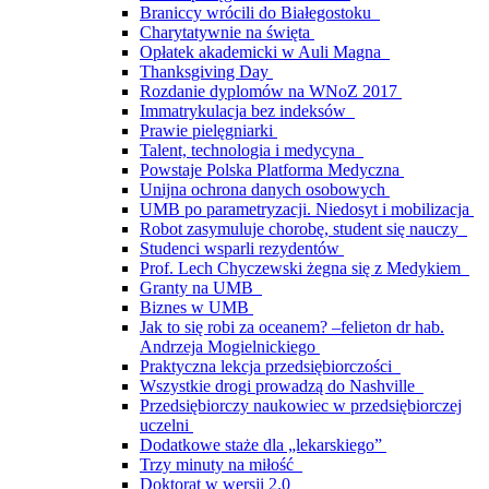
Braniccy wrócili do Białegostoku
Charytatywnie na święta
Opłatek akademicki w Auli Magna
Thanksgiving Day
Rozdanie dyplomów na WNoZ 2017
Immatrykulacja bez indeksów
Prawie pielęgniarki
Talent, technologia i medycyna
Powstaje Polska Platforma Medyczna
Unijna ochrona danych osobowych
UMB po parametryzacji. Niedosyt i mobilizacja
Robot zasymuluje chorobę, student się nauczy
Studenci wsparli rezydentów
Prof. Lech Chyczewski żegna się z Medykiem
Granty na UMB
Biznes w UMB
Jak to się robi za oceanem? –felieton dr hab.
Andrzeja Mogielnickiego
Praktyczna lekcja przedsiębiorczości
Wszystkie drogi prowadzą do Nashville
Przedsiębiorczy naukowiec w przedsiębiorczej
uczelni
Dodatkowe staże dla „lekarskiego”
Trzy minuty na miłość
Doktorat w wersji 2.0