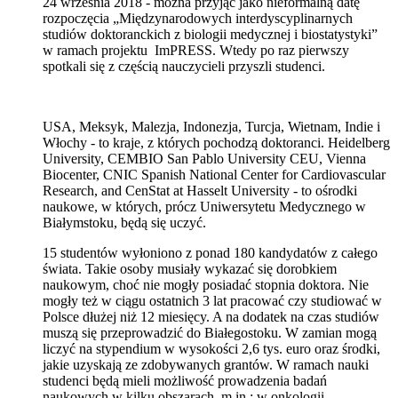
24 września 2018 - można przyjąć jako nieformalną datę
rozpoczęcia „Międzynarodowych interdyscyplinarnych
studiów doktoranckich z biologii medycznej i biostatystyki”
w ramach projektu ImPRESS. Wtedy po raz pierwszy
spotkali się z częścią nauczycieli przyszli studenci.
USA, Meksyk, Malezja, Indonezja, Turcja, Wietnam, Indie i
Włochy - to kraje, z których pochodzą doktoranci. Heidelberg
University, CEMBIO San Pablo University CEU, Vienna
Biocenter, CNIC Spanish National Center for Cardiovascular
Research, and CenStat at Hasselt University - to ośrodki
naukowe, w których, prócz Uniwersytetu Medycznego w
Białymstoku, będą się uczyć.
15 studentów wyłoniono z ponad 180 kandydatów z całego
świata. Takie osoby musiały wykazać się dorobkiem
naukowym, choć nie mogły posiadać stopnia doktora. Nie
mogły też w ciągu ostatnich 3 lat pracować czy studiować w
Polsce dłużej niż 12 miesięcy. A na dodatek na czas studiów
muszą się przeprowadzić do Białegostoku. W zamian mogą
liczyć na stypendium w wysokości 2,6 tys. euro oraz środki,
jakie uzyskają ze zdobywanych grantów. W ramach nauki
studenci będą mieli możliwość prowadzenia badań
naukowych w kilku obszarach, m.in.: w onkologii,