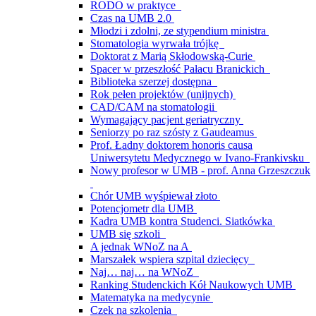
RODO w praktyce
Czas na UMB 2.0
Młodzi i zdolni, ze stypendium ministra
Stomatologia wyrwała trójkę
Doktorat z Marią Skłodowską-Curie
Spacer w przeszłość Pałacu Branickich
Biblioteka szerzej dostępna
Rok pełen projektów (unijnych)
CAD/CAM na stomatologii
Wymagający pacjent geriatryczny
Seniorzy po raz szósty z Gaudeamus
Prof. Ładny doktorem honoris causa
Uniwersytetu Medycznego w Ivano-Frankivsku
Nowy profesor w UMB - prof. Anna Grzeszczuk
Chór UMB wyśpiewał złoto
Potencjometr dla UMB
Kadra UMB kontra Studenci. Siatkówka
UMB się szkoli
A jednak WNoZ na A
Marszałek wspiera szpital dziecięcy
Naj… naj… na WNoZ
Ranking Studenckich Kół Naukowych UMB
Matematyka na medycynie
Czek na szkolenia