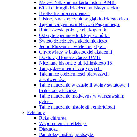
Marzec ‘68: smutna karta historii AMB
60 lat chirurgii dziecięcej w Białymstoku
Krótka historia rezonansu
Historyczne spojrzenie w głąb ludzkiego ciała
Tajemnica geniuszu Niccoló Paganiniego
Ruten /west/, polon, rad i kopernik
Odkryte tajemnice ludzkiej komórki
Święto dziedzictwa akademickiego
Jedno Muzeum – wiele inicjatyw
Chyrowiacy w białostockiej akademii
Doktorzy Honoris Causa UMB
Nieznana historia z ul. Kilińskiego 15
Tam, gdzie umarli uczą żywych
Tajemnice codzienności pierwszych
absolwentów
Tajne nauczanie w czasie II wojny światowej i
białostoccy lekarze
Tajne nauczanie medycyny w warszawskim
getcie
Tajne nauczanie histologii i embriologii
Felietony
Ręką chirurga
Wspomnienia i refleksje
Diagnoza
Paradoksy historią podszyte