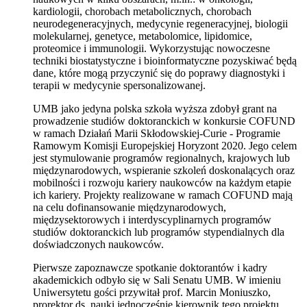
kardiologii, chorobach metabolicznych, chorobach
neurodegeneracyjnych, medycynie regeneracyjnej, biologii
molekularnej, genetyce, metabolomice, lipidomice,
proteomice i immunologii. Wykorzystując nowoczesne
techniki biostatystyczne i bioinformatyczne pozyskiwać będą
dane, które mogą przyczynić się do poprawy diagnostyki i
terapii w medycynie spersonalizowanej.
UMB jako jedyna polska szkoła wyższa zdobył grant na
prowadzenie studiów doktoranckich w konkursie COFUND
w ramach Działań Marii Skłodowskiej-Curie - Programie
Ramowym Komisji Europejskiej Horyzont 2020. Jego celem
jest stymulowanie programów regionalnych, krajowych lub
międzynarodowych, wspieranie szkoleń doskonalących oraz
mobilności i rozwoju kariery naukowców na każdym etapie
ich kariery. Projekty realizowane w ramach COFUND mają
na celu dofinansowanie międzynarodowych,
międzysektorowych i interdyscyplinarnych programów
studiów doktoranckich lub programów stypendialnych dla
doświadczonych naukowców.
Pierwsze zapoznawcze spotkanie doktorantów i kadry
akademickich odbyło się w Sali Senatu UMB. W imieniu
Uniwersytetu gości przywitał prof. Marcin Moniuszko,
prorektor ds. nauki jednocześnie kierownik tego projektu.