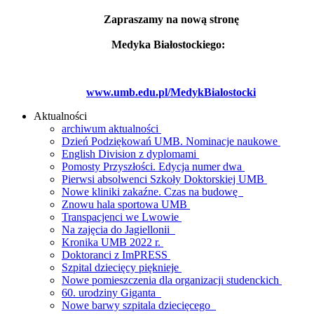
Zapraszamy na nową stronę
Medyka Białostockiego:
www.umb.edu.pl/MedykBialostocki
Aktualności
archiwum aktualności
Dzień Podziękowań UMB. Nominacje naukowe
English Division z dyplomami
Pomosty Przyszłości. Edycja numer dwa
Pierwsi absolwenci Szkoły Doktorskiej UMB
Nowe kliniki zakaźne. Czas na budowę
Znowu hala sportowa UMB
Transpacjenci we Lwowie
Na zajęcia do Jagiellonii
Kronika UMB 2022 r.
Doktoranci z ImPRESS
Szpital dziecięcy pięknieje
Nowe pomieszczenia dla organizacji studenckich
60. urodziny Giganta
Nowe barwy szpitala dziecięcego