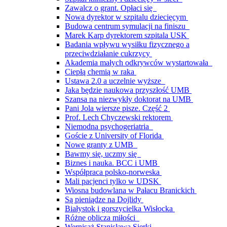
Zawalcz o grant. Opłaci się
Nowa dyrektor w szpitalu dziecięcym
Budowa centrum symulacji na finiszu
Marek Karp dyrektorem szpitala USK
Badania wpływu wysiłku fizycznego a
przeciwdziałanie cukrzycy
Akademia małych odkrywców wystartowała
Ciepłą chemią w raka
Ustawa 2.0 a uczelnie wyższe
Jaka będzie naukowa przyszłość UMB
Szansa na niezwykły doktorat na UMB
Pani Jola wiersze pisze. Część 2
Prof. Lech Chyczewski rektorem
Niemodna psychogeriatria
Goście z University of Florida
Nowe granty z UMB
Bawmy się, uczmy się
Biznes i nauka. BCC i UMB
Współpraca polsko-norweska
Mali pacjenci tylko w UDSK
Wiosna budowlana w Pałacu Branickich
Są pieniądze na Dojlidy
Białystok i gorszycielka Wisłocka
Różne oblicza miłości
Wernisaż Stanisława Sierki