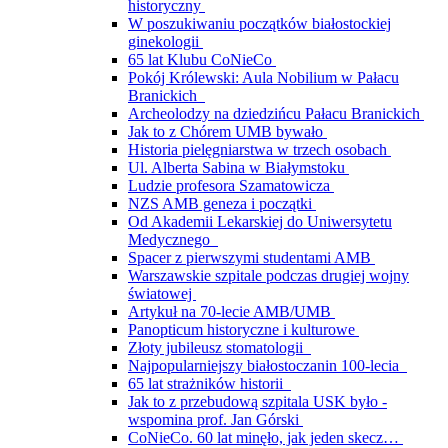
historyczny
W poszukiwaniu początków białostockiej
ginekologii
65 lat Klubu CoNieCo
Pokój Królewski: Aula Nobilium w Pałacu
Branickich
Archeolodzy na dziedzińcu Pałacu Branickich
Jak to z Chórem UMB bywało
Historia pielęgniarstwa w trzech osobach
Ul. Alberta Sabina w Białymstoku
Ludzie profesora Szamatowicza
NZS AMB geneza i początki
Od Akademii Lekarskiej do Uniwersytetu
Medycznego
Spacer z pierwszymi studentami AMB
Warszawskie szpitale podczas drugiej wojny
światowej
Artykuł na 70-lecie AMB/UMB
Panopticum historyczne i kulturowe
Złoty jubileusz stomatologii
Najpopularniejszy białostoczanin 100-lecia
65 lat strażników historii
Jak to z przebudową szpitala USK było -
wspomina prof. Jan Górski
CoNieCo. 60 lat minęło, jak jeden skecz…