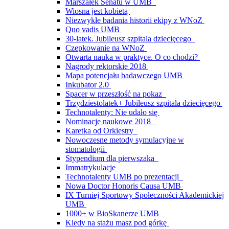
Marszałek Senatu w UMB
Wiosna jest kobietą
Niezwykłe badania historii ekipy z WNoZ
Quo vadis UMB
30-latek. Jubileusz szpitala dziecięcego
Czepkowanie na WNoZ
Otwarta nauka w praktyce. O co chodzi?
Nagrody rektorskie 2018
Mapa potencjału badawczego UMB
Inkubator 2.0
Spacer w przeszłość na pokaz
Trzydziestolatek+ Jubileusz szpitala dziecięcego
Technotalenty: Nie udało się
Nominacje naukowe 2018
Karetka od Orkiestry
Nowoczesne metody symulacyjne w
stomatologii
Stypendium dla pierwszaka
Immatrykulacje
Technotalenty UMB po prezentacji
Nowa Doctor Honoris Causa UMB
IX Turniej Sportowy Społeczności Akademickiej
UMB
1000+ w BioSkanerze UMB
Kiedy na stażu masz pod górkę