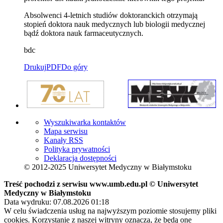
Absolwenci 4-letnich studiów doktoranckich otrzymają
stopień doktora nauk medycznych lub biologii medycznej
bądź doktora nauk farmaceutycznych.
bdc
Drukuj
PDF
Do góry
Wyszukiwarka kontaktów
Mapa serwisu
Kanały RSS
Polityka prywatności
Deklaracja dostępności
© 2012-2025 Uniwersytet Medyczny w Białymstoku
Treść pochodzi z serwisu www.umb.edu.pl © Uniwersytet
Medyczny w Białymstoku
Data wydruku: 07.08.2026 01:18
W celu świadczenia usług na najwyższym poziomie stosujemy pliki
cookies. Korzystanie z naszej witryny oznacza, że będą one