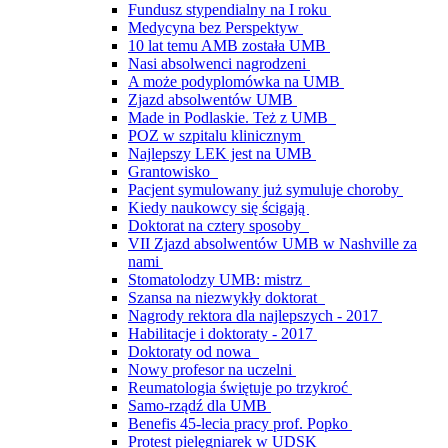
Fundusz stypendialny na I roku
Medycyna bez Perspektyw
10 lat temu AMB została UMB
Nasi absolwenci nagrodzeni
A może podyplomówka na UMB
Zjazd absolwentów UMB
Made in Podlaskie. Też z UMB
POZ w szpitalu klinicznym
Najlepszy LEK jest na UMB
Grantowisko
Pacjent symulowany już symuluje choroby
Kiedy naukowcy się ścigają
Doktorat na cztery sposoby
VII Zjazd absolwentów UMB w Nashville za
nami
Stomatolodzy UMB: mistrz
Szansa na niezwykły doktorat
Nagrody rektora dla najlepszych - 2017
Habilitacje i doktoraty - 2017
Doktoraty od nowa
Nowy profesor na uczelni
Reumatologia świętuje po trzykroć
Samo-rządź dla UMB
Benefis 45-lecia pracy prof. Popko
Protest pielęgniarek w UDSK