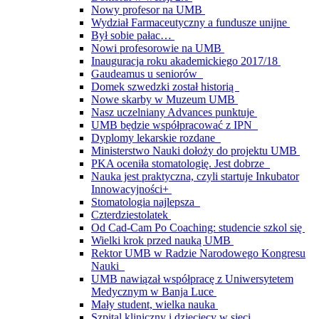
Nowy profesor na UMB
Wydział Farmaceutyczny a fundusze unijne
Był sobie pałac…
Nowi profesorowie na UMB
Inauguracja roku akademickiego 2017/18
Gaudeamus u seniorów
Domek szwedzki został historią
Nowe skarby w Muzeum UMB
Nasz uczelniany Advances punktuje
UMB będzie współpracować z IPN
Dyplomy lekarskie rozdane
Ministerstwo Nauki dołoży do projektu UMB
PKA oceniła stomatologię. Jest dobrze
Nauka jest praktyczna, czyli startuje Inkubator
Innowacyjności+
Stomatologia najlepsza
Czterdziestolatek
Od Cad-Cam Po Coaching: studencie szkol się
Wielki krok przed nauką UMB
Rektor UMB w Radzie Narodowego Kongresu
Nauki
UMB nawiązał współpracę z Uniwersytetem
Medycznym w Banja Luce
Mały student, wielka nauka
Szpital kliniczny i dziecięcy w sieci