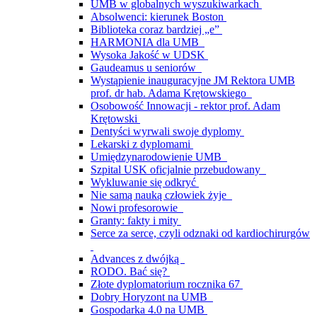
UMB w globalnych wyszukiwarkach
Absolwenci: kierunek Boston
Biblioteka coraz bardziej „e”
HARMONIA dla UMB
Wysoka Jakość w UDSK
Gaudeamus u seniorów
Wystąpienie inauguracyjne JM Rektora UMB
prof. dr hab. Adama Krętowskiego
Osobowość Innowacji - rektor prof. Adam
Krętowski
Dentyści wyrwali swoje dyplomy
Lekarski z dyplomami
Umiędzynarodowienie UMB
Szpital USK oficjalnie przebudowany
Wykluwanie się odkryć
Nie samą nauką człowiek żyje
Nowi profesorowie
Granty: fakty i mity
Serce za serce, czyli odznaki od kardiochirurgów
Advances z dwójką
RODO. Bać się?
Złote dyplomatorium rocznika 67
Dobry Horyzont na UMB
Gospodarka 4.0 na UMB