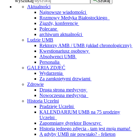
wyszukaj
Szukaj
Aktualności
Najnowsze wiadomości
Rozmowy Medyka Białostockiego
Zjazdy, konferencje
Polecane
archiwum aktualności
Ludzie UMB
Rektorzy AMB / UMB (układ chronologiczny)
Kwestionariusz osobowy
Absolwenci UMB
Personalia
GALERIA ZDJĘĆ
Wydarzenia
Za zamkniętymi drzwiami
Zdrowie
Druga strona medycyny
Nowoczesna medycyna
Historia Uczelni
Pradzieje Uczelni
KALENDARIUM UMB na 75 urodziny
Uczelni
Zapomniany dyrektor Bowszyc
Historia jednego zdjęcia - tam jest moja mama!
A gdyby UMB nie powstało? - felieton