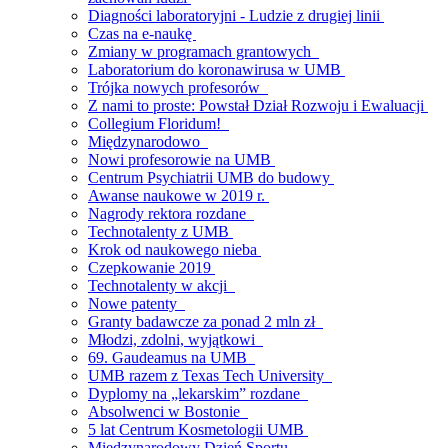
Diagności laboratoryjni - Ludzie z drugiej linii
Czas na e-naukę
Zmiany w programach grantowych
Laboratorium do koronawirusa w UMB
Trójka nowych profesorów
Z nami to proste: Powstał Dział Rozwoju i Ewaluacji
Collegium Floridum!
Międzynarodowo
Nowi profesorowie na UMB
Centrum Psychiatrii UMB do budowy
Awanse naukowe w 2019 r.
Nagrody rektora rozdane
Technotalenty z UMB
Krok od naukowego nieba
Czepkowanie 2019
Technotalenty w akcji
Nowe patenty
Granty badawcze za ponad 2 mln zł
Młodzi, zdolni, wyjątkowi
69. Gaudeamus na UMB
UMB razem z Texas Tech University
Dyplomy na „lekarskim” rozdane
Absolwenci w Bostonie
5 lat Centrum Kosmetologii UMB
Międzynarodowy Dzień Sportu