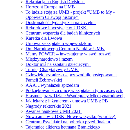
Rekrutacja na English Division
Horyzont Europa na UMB
To ludzie stoją za UMB - projekt "UMB to My -
Opowiem Ci swoją historię”
Doskonałość dydaktyczna na Uczelni
Rekordowe inwestycje w UDSK
Centrum wsparcia dla badań klinicznych
Karetka dla Lwowa
Umowa ze szpitalem wojewódzkim
Dni Narodowego Centrum Nauki w UMB
Mamy POWER – inwestujemy w swój rozwój
Międzynarodowo i razem
Doktor miś na szpitalu dziecięcym
Turniej Charytatywny UMB
Człowiek bez adresu – przewodnik postępowania
Pameli Żebrowskiej
AAA…wynalazek sprzedam
Podziękowania za pracę w szpitalach tymczasowych
Erasmus już w Dziale Współpracy Międzynarodowej
Jak lekarz z inżynierem - umowa UMB z PB
Nagrody rektorskie 2021
Awanse naukowe UMB 2021
Nowa aula w UDSK. Nowe wszystko (wkrótce)
Centrum Psychiatrii na pół roku przed finałem
Tajemnice alkierza hetmana Branickiego