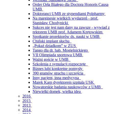
Order Orła Białego dla Doctora Honoris Causa
UMB
Doktoranci UMB ze stypendiami Polpharmy
Na marginesie wielkich wydarzeń - prof.
Stanisław Chodynicki
Sukces nie jest nam dany na zawsze - wywiad z
rektorem UMB prof. Adamem Krętowskim
Spotkanie prorektorów ds. nauki w UMB
Chiński implant słuchu
„Pokaż dziadkom” w ZUS
Tango dla dr. hab. Mogielnickiego
VII Olimpiada sportowa UMB
Ważni goście w UMB
Szkolenia z symulacji rozpoczęte
Biznes lubi konkretne pomysły
390 gramów strachu i szczęścia
Inny pacjent, inna medycyna
Marek Karp dyrektorem szpitala USK
Nowatorskie badania naukowców z UMB
Niewielki domek, wielka idea
2016
2015
2013
2014