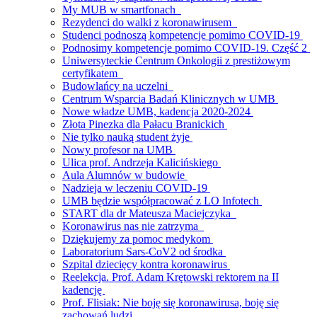
My MUB w smartfonach
Rezydenci do walki z koronawirusem
Studenci podnoszą kompetencje pomimo COVID-19
Podnosimy kompetencje pomimo COVID-19. Część 2
Uniwersyteckie Centrum Onkologii z prestiżowym
certyfikatem
Budowlańcy na uczelni
Centrum Wsparcia Badań Klinicznych w UMB
Nowe władze UMB, kadencja 2020-2024
Złota Pinezka dla Pałacu Branickich
Nie tylko nauką student żyje
Nowy profesor na UMB
Ulica prof. Andrzeja Kalicińskiego
Aula Alumnów w budowie
Nadzieja w leczeniu COVID-19
UMB będzie współpracować z LO Infotech
START dla dr Mateusza Maciejczyka
Koronawirus nas nie zatrzyma
Dziękujemy za pomoc medykom
Laboratorium Sars-CoV2 od środka
Szpital dziecięcy kontra koronawirus
Reelekcja. Prof. Adam Krętowski rektorem na II
kadencję
Prof. Flisiak: Nie boję się koronawirusa, boję się
zachowań ludzi