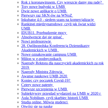
Rok z koronawirusem. Czy wreszcie damy mu radę?
Trzy nowe budynki w UMB
Dwie nowe aplikacje o UMB
Pierwszy raz SKN-ów na WNoZ
Inkubator 4.0 - siedem szans na komercjalizację
Rankingi międzynarodowe, czyli jak świat widzi
UMB
IDUB11. Przebudzenie mocy
Absolwencie daj się spisać
Nowi profesorowie
28. Ogólnopolska Konferencja Dziennikarzy
Akademickich w UMB
Nowe oznakowanie campusu UMB
Milion w e-podręcznikach
Nagrody Rektora dla nauczycieli akademickich za rok
2019
Nagrody Ministra Zdrowia
Awanse naukowe UMB 2020
Koniec czy początek Covid-19?
Cztery nowe patenty
Pierwsze szczepienia w UMB
Subiektywny przegląd wydarzeń na UMB w 2020 r
Aula Nobilium, czyli skarbiec historii UMB
Studia online. Mówią studenci
Otwórz się na naukę