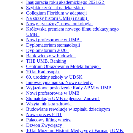
Inauguracja roku akademickiego 2021/22
Szybkie sześć lat na lekarskim
Collegium Floridum w adaptacji
Na straży historii UMB (i nauki)
Nowy „zakaźny”, nowa onkologia
Królewska premiera nowego filmu edukacyjnego
UMB
Nowi profesorowie w UMB
Dyplomatorium stomatologii
Dyplomatorium 2020
Bank wiedzy w budowie
THE UMB. Ranking
Centrum Obrazowania Molekularnego
70 lat Radiosupła
60. urodziny szkoły w UDSK
Innowacyjna nauka. Nowe patenty
Wyjazdowe posiedzenie Rady ABM w UMB
Nowi profesorowie w UMB
Stomatologia UMB najlepsza. Znowu!
Wizyta ministra zdrowia
Budowlane rewolucje w szpitalu dziecięcym
Nowa prezes PTD
Pałacowy lifting wnętrz
Dzwon Zwycięzcy
10 lat Muzeum Historii Medycyny i Farmacji UMB