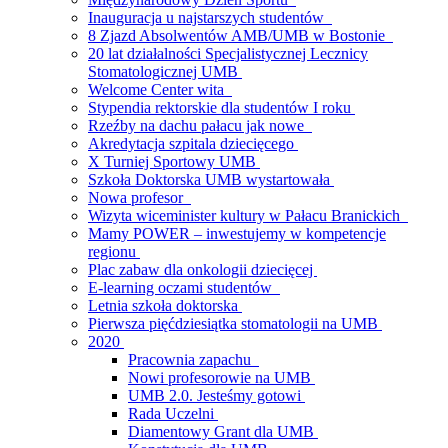
Inauguracja u najstarszych studentów
8 Zjazd Absolwentów AMB/UMB w Bostonie
20 lat działalności Specjalistycznej Lecznicy
Stomatologicznej UMB
Welcome Center wita
Stypendia rektorskie dla studentów I roku
Rzeźby na dachu pałacu jak nowe
Akredytacja szpitala dziecięcego
X Turniej Sportowy UMB
Szkoła Doktorska UMB wystartowała
Nowa profesor
Wizyta wiceminister kultury w Pałacu Branickich
Mamy POWER – inwestujemy w kompetencje
regionu
Plac zabaw dla onkologii dziecięcej
E-learning oczami studentów
Letnia szkoła doktorska
Pierwsza pięćdziesiątka stomatologii na UMB
2020
Pracownia zapachu
Nowi profesorowie na UMB
UMB 2.0. Jesteśmy gotowi
Rada Uczelni
Diamentowy Grant dla UMB