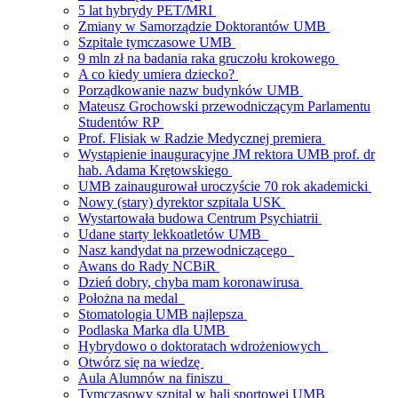
5 lat hybrydy PET/MRI
Zmiany w Samorządzie Doktorantów UMB
Szpitale tymczasowe UMB
9 mln zł na badania raka gruczołu krokowego
A co kiedy umiera dziecko?
Porządkowanie nazw budynków UMB
Mateusz Grochowski przewodniczącym Parlamentu
Studentów RP
Prof. Flisiak w Radzie Medycznej premiera
Wystąpienie inauguracyjne JM rektora UMB prof. dr
hab. Adama Krętowskiego
UMB zainaugurował uroczyście 70 rok akademicki
Nowy (stary) dyrektor szpitala USK
Wystartowała budowa Centrum Psychiatrii
Udane starty lekkoatletów UMB
Nasz kandydat na przewodniczącego
Awans do Rady NCBiR
Dzień dobry, chyba mam koronawirusa
Położna na medal
Stomatologia UMB najlepsza
Podlaska Marka dla UMB
Hybrydowo o doktoratach wdrożeniowych
Otwórz się na wiedzę
Aula Alumnów na finiszu
Tymczasowy szpital w hali sportowej UMB