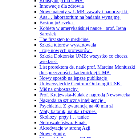
Konstytucja dla UMB
Innowacje dla zdrowia
Nowe patenty w UMB: zawały i nanocząstki
Aaa… laboratorium na badania wynajmę
Boston już czeka
Kobieta w amerykańskiej nauce - prof. Irena
Sarosiek
The first step to medicine
Szkoła tutorów wystartowała
Troje nowych profesorów
Szkoła Doktorska UMB: wszystko co chcesz
wiedzieć
List prorektora ds. nauk prof. Marcina Moniuszki
do społeczności akademickiej UMB
Nowy sposób na lepsze publikacje
Uniwersyteckie Centrum Onkologii USK
Miś na onkostrachy
Prof. Krajewska-Kułak z nagrodą Newsweeka
Nagroda za sztuczną inteligencję
Psychiatria. Z gwarancją na 40 mln zł
Mały batonik, nauka i biznes
Skoliozy, pręty i… taniec
Nefroszaleństwo. Finał
Akredytacje w stronę Azji
Nowe granty