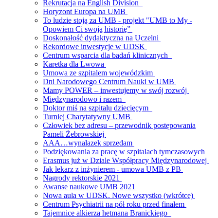
Rekrutacja na English Division
Horyzont Europa na UMB
To ludzie stoją za UMB - projekt "UMB to My -
Opowiem Ci swoją historię”
Doskonałość dydaktyczna na Uczelni
Rekordowe inwestycje w UDSK
Centrum wsparcia dla badań klinicznych
Karetka dla Lwowa
Umowa ze szpitalem wojewódzkim
Dni Narodowego Centrum Nauki w UMB
Mamy POWER – inwestujemy w swój rozwój
Międzynarodowo i razem
Doktor miś na szpitalu dziecięcym
Turniej Charytatywny UMB
Człowiek bez adresu – przewodnik postępowania
Pameli Żebrowskiej
AAA…wynalazek sprzedam
Podziękowania za pracę w szpitalach tymczasowych
Erasmus już w Dziale Współpracy Międzynarodowej
Jak lekarz z inżynierem - umowa UMB z PB
Nagrody rektorskie 2021
Awanse naukowe UMB 2021
Nowa aula w UDSK. Nowe wszystko (wkrótce)
Centrum Psychiatrii na pół roku przed finałem
Tajemnice alkierza hetmana Branickiego