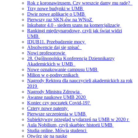
Rok z koronawirusem. Czy wreszcie damy mu radę?
Trzy nowe budynki w UMB
Dwie nowe aplikacje o UMB
Pierwszy raz SKN-ów na WNoZ
Inkubator 4.0 - siedem szans na komercjalizację
Rankingi międzynarodowe, czyli jak świat widzi
UMB
IDUB11. Przebudzenie mocy
Absolwencie daj się spisać
Nowi profesorowie
28. Ogólnopolska Konferencja Dziennikarzy
Akademickich w UMB
Nowe oznakowanie campusu UMB
Milion w e-podręcznikach
Nagrody Rektora dla nauczycieli akademickich za rok
2019
Nagrody Ministra Zdrowia
Awanse naukowe UMB 2020
Koniec czy początek Covid-19?
Cztery nowe patenty
Pierwsze szczepienia w UMB
Subiektywny przegląd wydarzeń na UMB w 2020 r
Aula Nobilium, czyli skarbiec historii UMB
Studia online. Mówią studenci
Otwórz się na naukę