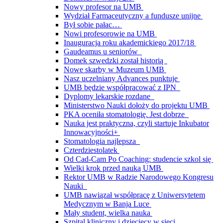
Nowy profesor na UMB
Wydział Farmaceutyczny a fundusze unijne
Był sobie pałac…
Nowi profesorowie na UMB
Inauguracja roku akademickiego 2017/18
Gaudeamus u seniorów
Domek szwedzki został historią
Nowe skarby w Muzeum UMB
Nasz uczelniany Advances punktuje
UMB będzie współpracować z IPN
Dyplomy lekarskie rozdane
Ministerstwo Nauki dołoży do projektu UMB
PKA oceniła stomatologię. Jest dobrze
Nauka jest praktyczna, czyli startuje Inkubator
Innowacyjności+
Stomatologia najlepsza
Czterdziestolatek
Od Cad-Cam Po Coaching: studencie szkol się
Wielki krok przed nauką UMB
Rektor UMB w Radzie Narodowego Kongresu
Nauki
UMB nawiązał współpracę z Uniwersytetem
Medycznym w Banja Luce
Mały student, wielka nauka
Szpital kliniczny i dziecięcy w sieci