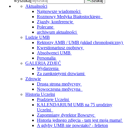
wyszukaj
Szukaj
Aktualności
Najnowsze wiadomości
Rozmowy Medyka Białostockiego
Zjazdy, konferencje
Polecane
archiwum aktualności
Ludzie UMB
Rektorzy AMB / UMB (układ chronologiczny)
Kwestionariusz osobowy
Absolwenci UMB
Personalia
GALERIA ZDJĘĆ
Wydarzenia
Za zamkniętymi drzwiami
Zdrowie
Druga strona medycyny
Nowoczesna medycyna
Historia Uczelni
Pradzieje Uczelni
KALENDARIUM UMB na 75 urodziny
Uczelni
Zapomniany dyrektor Bowszyc
Historia jednego zdjęcia - tam jest moja mama!
A gdyby UMB nie powstało? - felieton