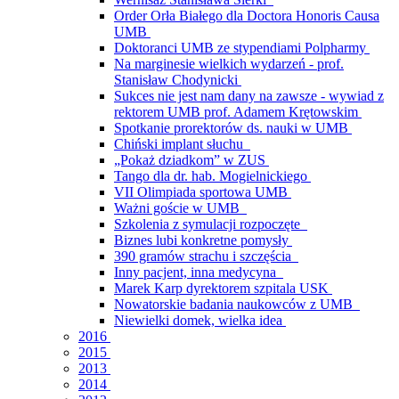
Order Orła Białego dla Doctora Honoris Causa
UMB
Doktoranci UMB ze stypendiami Polpharmy
Na marginesie wielkich wydarzeń - prof.
Stanisław Chodynicki
Sukces nie jest nam dany na zawsze - wywiad z
rektorem UMB prof. Adamem Krętowskim
Spotkanie prorektorów ds. nauki w UMB
Chiński implant słuchu
„Pokaż dziadkom” w ZUS
Tango dla dr. hab. Mogielnickiego
VII Olimpiada sportowa UMB
Ważni goście w UMB
Szkolenia z symulacji rozpoczęte
Biznes lubi konkretne pomysły
390 gramów strachu i szczęścia
Inny pacjent, inna medycyna
Marek Karp dyrektorem szpitala USK
Nowatorskie badania naukowców z UMB
Niewielki domek, wielka idea
2016
2015
2013
2014