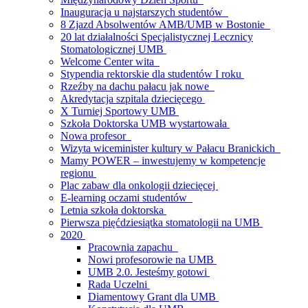
Inauguracja u najstarszych studentów
8 Zjazd Absolwentów AMB/UMB w Bostonie
20 lat działalności Specjalistycznej Lecznicy
Stomatologicznej UMB
Welcome Center wita
Stypendia rektorskie dla studentów I roku
Rzeźby na dachu pałacu jak nowe
Akredytacja szpitala dziecięcego
X Turniej Sportowy UMB
Szkoła Doktorska UMB wystartowała
Nowa profesor
Wizyta wiceminister kultury w Pałacu Branickich
Mamy POWER – inwestujemy w kompetencje
regionu
Plac zabaw dla onkologii dziecięcej
E-learning oczami studentów
Letnia szkoła doktorska
Pierwsza pięćdziesiątka stomatologii na UMB
2020
Pracownia zapachu
Nowi profesorowie na UMB
UMB 2.0. Jesteśmy gotowi
Rada Uczelni
Diamentowy Grant dla UMB