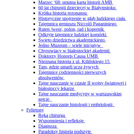
Marzec ‘68: smutna karta historii AMB
60 lat chirurgii dziecięcej w Białymstoku
Krótka historia rezonansu
Historyczne spojrzenie w głąb ludzkiego ciała
Tajemnica geniuszu Niccoló Paganiniego
Ruten /west/, polon, rad i kopernik
Odkryte tajemnice ludzkiej komórki
Święto dziedzictwa akademickiego
Jedno Muzeum – wiele inicjatyw
Chyrowiacy w białostockiej akademii
Doktorzy Honoris Causa UMB
Nieznana historia z ul. Kilińskiego 15
Tam, gdzie umarli uczą żywych
Tajemnice codzienności pierwszych
absolwentów
Tajne nauczanie w czasie II wojny światowej i
białostoccy lekarze
Tajne nauczanie medycyny w warszawskim
getcie
Tajne nauczanie histologii i embriologii
Felietony
Ręką chirurga
Wspomnienia i refleksje
Diagnoza
Paradoksy historią podszyte