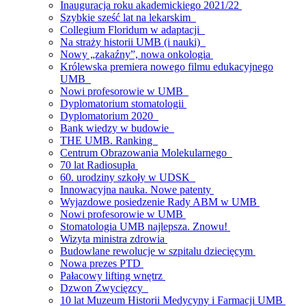
Inauguracja roku akademickiego 2021/22
Szybkie sześć lat na lekarskim
Collegium Floridum w adaptacji
Na straży historii UMB (i nauki)
Nowy „zakaźny”, nowa onkologia
Królewska premiera nowego filmu edukacyjnego
UMB
Nowi profesorowie w UMB
Dyplomatorium stomatologii
Dyplomatorium 2020
Bank wiedzy w budowie
THE UMB. Ranking
Centrum Obrazowania Molekularnego
70 lat Radiosupła
60. urodziny szkoły w UDSK
Innowacyjna nauka. Nowe patenty
Wyjazdowe posiedzenie Rady ABM w UMB
Nowi profesorowie w UMB
Stomatologia UMB najlepsza. Znowu!
Wizyta ministra zdrowia
Budowlane rewolucje w szpitalu dziecięcym
Nowa prezes PTD
Pałacowy lifting wnętrz
Dzwon Zwycięzcy
10 lat Muzeum Historii Medycyny i Farmacji UMB