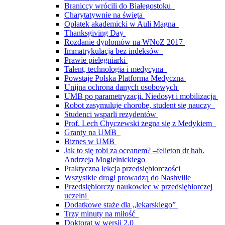
Braniccy wrócili do Białegostoku
Charytatywnie na święta
Opłatek akademicki w Auli Magna
Thanksgiving Day
Rozdanie dyplomów na WNoZ 2017
Immatrykulacja bez indeksów
Prawie pielęgniarki
Talent, technologia i medycyna
Powstaje Polska Platforma Medyczna
Unijna ochrona danych osobowych
UMB po parametryzacji. Niedosyt i mobilizacja
Robot zasymuluje chorobę, student się nauczy
Studenci wsparli rezydentów
Prof. Lech Chyczewski żegna się z Medykiem
Granty na UMB
Biznes w UMB
Jak to się robi za oceanem? –felieton dr hab.
Andrzeja Mogielnickiego
Praktyczna lekcja przedsiębiorczości
Wszystkie drogi prowadzą do Nashville
Przedsiębiorczy naukowiec w przedsiębiorczej
uczelni
Dodatkowe staże dla „lekarskiego”
Trzy minuty na miłość
Doktorat w wersji 2.0