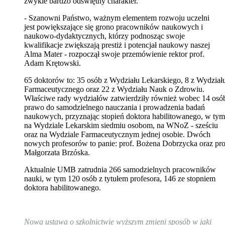
zwykle bardzo odświętny charakter.
- Szanowni Państwo, ważnym elementem rozwoju uczelni
jest powiększające się grono pracowników naukowych i
naukowo-dydaktycznych, którzy podnosząc swoje
kwalifikacje zwiększają prestiż i potencjał naukowy naszej
Alma Mater - rozpoczął swoje przemówienie rektor prof.
Adam Krętowski.
65 doktorów to: 35 osób z Wydziału Lekarskiego, 8 z Wydział
Farmaceutycznego oraz 22 z Wydziału Nauk o Zdrowiu.
Właściwe rady wydziałów zatwierdziły również wobec 14 osó
prawo do samodzielnego nauczania i prowadzenia badań
naukowych, przyznając stopień doktora habilitowanego, w tym
na Wydziale Lekarskim siedmiu osobom, na WNoZ - sześciu
oraz na Wydziale Farmaceutycznym jednej osobie. Dwóch
nowych profesorów to panie: prof. Bożena Dobrzycka oraz pro
Małgorzata Brzóska.
Aktualnie UMB zatrudnia 266 samodzielnych pracowników
nauki, w tym 120 osób z tytułem profesora, 146 ze stopniem
doktora habilitowanego.
Nowa ustawa o szkolnictwie wyższym zmieni sposób w jaki