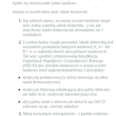
będzie się otrzymywało tytułu naukowe.
Zmiany te ocenił rektor prof. Adam Krętowski
Wg założeń ustawy, na naszej uczelni będziemy mogli
mieć jedną wspólną szkołę doktorską - a nie jak
dotychczas studia doktoranckie prowadzone na 3
wydziałach.
Uczelnia będzie mogła prowadzić szkołę doktorską pod
warunkiem posiadania kategorii naukowej A, A+ lub
B+ w co najmniej dwóch dyscyplinach naukowych.
Tak więc zgodnie z proponowaną klasyfikacją
Organizacji Współpracy Gospodarczej i Rozwoju
(OECD) dot. dziedzin naukowych w naszej uczelni
będziemy mieli najprawdopodobniej 3 dyscypliny:
medycynę podstawową (w której zawierają się także
nauki farmaceutyczne),
medycynę kliniczną (obejmującą dyscypliny kliniczne,
ale także m.in. medycynę laboratoryjną) oraz
dyscyplinę nauki o zdrowiu (do których wg OECD
zaliczane są np. choroby zakaźne)
Mniej korzystnym rozwiązaniem - z punktu widzenia