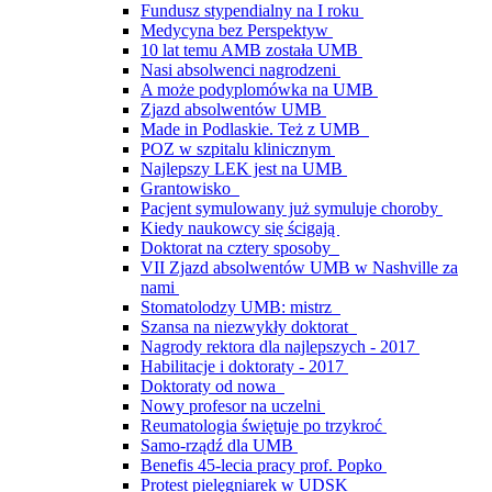
Fundusz stypendialny na I roku
Medycyna bez Perspektyw
10 lat temu AMB została UMB
Nasi absolwenci nagrodzeni
A może podyplomówka na UMB
Zjazd absolwentów UMB
Made in Podlaskie. Też z UMB
POZ w szpitalu klinicznym
Najlepszy LEK jest na UMB
Grantowisko
Pacjent symulowany już symuluje choroby
Kiedy naukowcy się ścigają
Doktorat na cztery sposoby
VII Zjazd absolwentów UMB w Nashville za
nami
Stomatolodzy UMB: mistrz
Szansa na niezwykły doktorat
Nagrody rektora dla najlepszych - 2017
Habilitacje i doktoraty - 2017
Doktoraty od nowa
Nowy profesor na uczelni
Reumatologia świętuje po trzykroć
Samo-rządź dla UMB
Benefis 45-lecia pracy prof. Popko
Protest pielęgniarek w UDSK