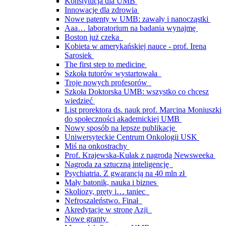
Konstytucja dla UMB
Innowacje dla zdrowia
Nowe patenty w UMB: zawały i nanocząstki
Aaa… laboratorium na badania wynajmę
Boston już czeka
Kobieta w amerykańskiej nauce - prof. Irena
Sarosiek
The first step to medicine
Szkoła tutorów wystartowała
Troje nowych profesorów
Szkoła Doktorska UMB: wszystko co chcesz
wiedzieć
List prorektora ds. nauk prof. Marcina Moniuszki
do społeczności akademickiej UMB
Nowy sposób na lepsze publikacje
Uniwersyteckie Centrum Onkologii USK
Miś na onkostrachy
Prof. Krajewska-Kułak z nagrodą Newsweeka
Nagroda za sztuczną inteligencję
Psychiatria. Z gwarancją na 40 mln zł
Mały batonik, nauka i biznes
Skoliozy, pręty i… taniec
Nefroszaleństwo. Finał
Akredytacje w stronę Azji
Nowe granty