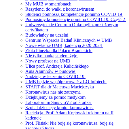
My MUB w smartfonach
Rezydenci do walki z koronawirusem
Studenci podnoszą kompetencje pomimo COVID-19
Podnosimy kompetencje pomimo COVID-19. Część 2
Uniwersyteckie Centrum Onkologii z prestiżowym
certyfikatem
Budowlańcy na uczelni
Centrum Wsparcia Badań Klinicznych w UMB
Nowe władze UMB, kadencja 2020-2024
Złota Pinezka dla Pałacu Branickich
Nie tylko nauką student żyje
Nowy profesor na UMB
Ulica prof. Andrzeja Kalicińskiego
Aula Alumnów w budowie
Nadzieja w leczeniu COVID-19
UMB będzie współpracować z LO Infotech
START dla dr Mateusza Maciejczyka
Koronawirus nas nie zatrzyma
Dziękujemy za pomoc medykom
Laboratorium Sars-CoV2 od środka
Szpital dziecięcy kontra koronawirus
Reelekcja. Prof. Adam Krętowski rektorem na II
kadencję
Prof. Flisiak: Nie boję się koronawirusa, boję się
zachowań ludzi