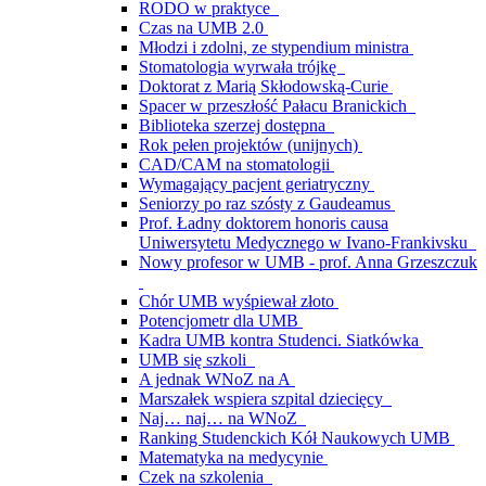
RODO w praktyce
Czas na UMB 2.0
Młodzi i zdolni, ze stypendium ministra
Stomatologia wyrwała trójkę
Doktorat z Marią Skłodowską-Curie
Spacer w przeszłość Pałacu Branickich
Biblioteka szerzej dostępna
Rok pełen projektów (unijnych)
CAD/CAM na stomatologii
Wymagający pacjent geriatryczny
Seniorzy po raz szósty z Gaudeamus
Prof. Ładny doktorem honoris causa
Uniwersytetu Medycznego w Ivano-Frankivsku
Nowy profesor w UMB - prof. Anna Grzeszczuk
Chór UMB wyśpiewał złoto
Potencjometr dla UMB
Kadra UMB kontra Studenci. Siatkówka
UMB się szkoli
A jednak WNoZ na A
Marszałek wspiera szpital dziecięcy
Naj… naj… na WNoZ
Ranking Studenckich Kół Naukowych UMB
Matematyka na medycynie
Czek na szkolenia