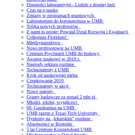
Diagności laboratoryjni - Ludzie z drugiej linii
Czas na e-naukę
Zmiany w programach grantowych
Laboratorium do koronawirusa w UMB
Trójka nowych profesorów
Z nami to proste: Powstał Dział Rozwoju i Ewaluacji
Collegium Floridum!
Międzynarodowo
Nowi profesorowie na UMB
Centrum Psychiatrii UMB do budowy
Awanse naukowe w 2019 r.
Nagrody rektora rozdane
Technotalenty z UMB
Krok od naukowego nieba
Czepkowanie 2019
Technotalenty w akcji
Nowe patenty
Granty badawcze za ponad 2 mln zł
Młodzi, zdolni, wyjątkowi
69. Gaudeamus na UMB
UMB razem z Texas Tech University
Dyplomy na „lekarskim” rozdane
Absolwenci w Bostonie
5 lat Centrum Kosmetologii UMB
Międzynarodowy Dzień Sportu