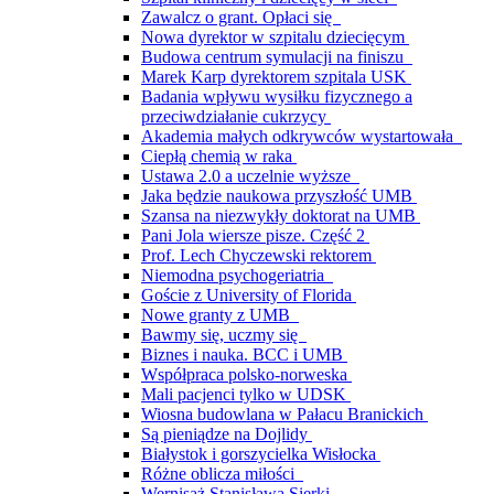
Zawalcz o grant. Opłaci się
Nowa dyrektor w szpitalu dziecięcym
Budowa centrum symulacji na finiszu
Marek Karp dyrektorem szpitala USK
Badania wpływu wysiłku fizycznego a
przeciwdziałanie cukrzycy
Akademia małych odkrywców wystartowała
Ciepłą chemią w raka
Ustawa 2.0 a uczelnie wyższe
Jaka będzie naukowa przyszłość UMB
Szansa na niezwykły doktorat na UMB
Pani Jola wiersze pisze. Część 2
Prof. Lech Chyczewski rektorem
Niemodna psychogeriatria
Goście z University of Florida
Nowe granty z UMB
Bawmy się, uczmy się
Biznes i nauka. BCC i UMB
Współpraca polsko-norweska
Mali pacjenci tylko w UDSK
Wiosna budowlana w Pałacu Branickich
Są pieniądze na Dojlidy
Białystok i gorszycielka Wisłocka
Różne oblicza miłości
Wernisaż Stanisława Sierki