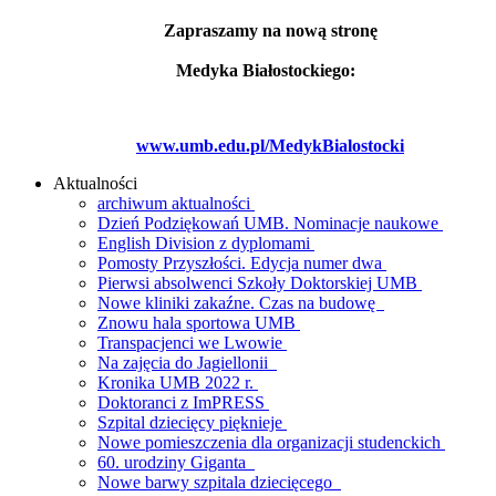
Zapraszamy na nową stronę
Medyka Białostockiego:
www.umb.edu.pl/MedykBialostocki
Aktualności
archiwum aktualności
Dzień Podziękowań UMB. Nominacje naukowe
English Division z dyplomami
Pomosty Przyszłości. Edycja numer dwa
Pierwsi absolwenci Szkoły Doktorskiej UMB
Nowe kliniki zakaźne. Czas na budowę
Znowu hala sportowa UMB
Transpacjenci we Lwowie
Na zajęcia do Jagiellonii
Kronika UMB 2022 r.
Doktoranci z ImPRESS
Szpital dziecięcy pięknieje
Nowe pomieszczenia dla organizacji studenckich
60. urodziny Giganta
Nowe barwy szpitala dziecięcego