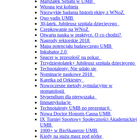
Marszałek Senatu w UMB
Wiosna jest kobietą
Niezwykłe badania historii ekipy z WNoZ
Quo vadis UMB
30-latek. Jubileusz szpitala dziecięcego
Czepkowanie na WNoZ
Otwarta nauka w praktyce. O co chodzi?
Nagrody rektorskie 2018
Mapa potencjału badawczego UMB
Inkubator 2.0
Spacer w przeszłość na pokaz
Trzydziestolatek+ Jubileusz szpitala dziecięcego
Technotalenty: Nie udało się
Nominacje naukowe 2018
Karetka od Orkiestry
Nowoczesne metody symulacyjne w
stomatologii
Stypendium dla pierwszaka
Immatrykulacje
Technotalenty UMB po prezentacji
Nowa Doctor Honoris Causa UMB
IX Turniej Sportowy Społeczności Akademickiej
UMB
1000+ w BioSkanerze UMB
Kiedy na stażu masz pod górkę