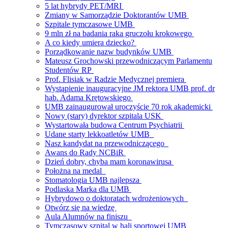
5 lat hybrydy PET/MRI
Zmiany w Samorządzie Doktorantów UMB
Szpitale tymczasowe UMB
9 mln zł na badania raka gruczołu krokowego
A co kiedy umiera dziecko?
Porządkowanie nazw budynków UMB
Mateusz Grochowski przewodniczącym Parlamentu
Studentów RP
Prof. Flisiak w Radzie Medycznej premiera
Wystąpienie inauguracyjne JM rektora UMB prof. dr
hab. Adama Krętowskiego
UMB zainaugurował uroczyście 70 rok akademicki
Nowy (stary) dyrektor szpitala USK
Wystartowała budowa Centrum Psychiatrii
Udane starty lekkoatletów UMB
Nasz kandydat na przewodniczącego
Awans do Rady NCBiR
Dzień dobry, chyba mam koronawirusa
Położna na medal
Stomatologia UMB najlepsza
Podlaska Marka dla UMB
Hybrydowo o doktoratach wdrożeniowych
Otwórz się na wiedzę
Aula Alumnów na finiszu
Tymczasowy szpital w hali sportowej UMB