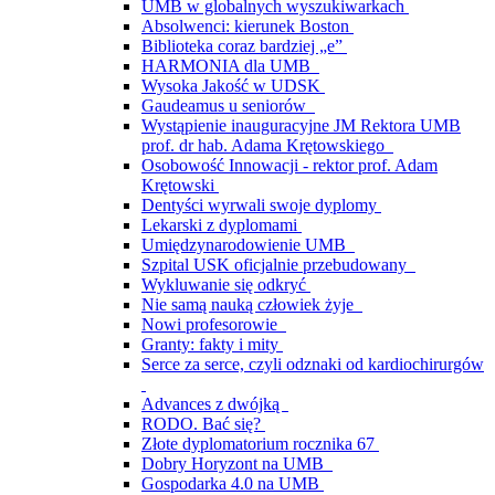
UMB w globalnych wyszukiwarkach
Absolwenci: kierunek Boston
Biblioteka coraz bardziej „e”
HARMONIA dla UMB
Wysoka Jakość w UDSK
Gaudeamus u seniorów
Wystąpienie inauguracyjne JM Rektora UMB
prof. dr hab. Adama Krętowskiego
Osobowość Innowacji - rektor prof. Adam
Krętowski
Dentyści wyrwali swoje dyplomy
Lekarski z dyplomami
Umiędzynarodowienie UMB
Szpital USK oficjalnie przebudowany
Wykluwanie się odkryć
Nie samą nauką człowiek żyje
Nowi profesorowie
Granty: fakty i mity
Serce za serce, czyli odznaki od kardiochirurgów
Advances z dwójką
RODO. Bać się?
Złote dyplomatorium rocznika 67
Dobry Horyzont na UMB
Gospodarka 4.0 na UMB