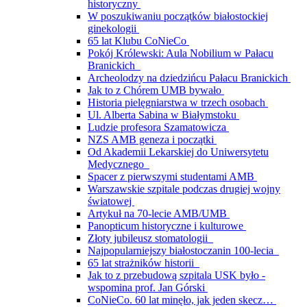
historyczny
W poszukiwaniu początków białostockiej
ginekologii
65 lat Klubu CoNieCo
Pokój Królewski: Aula Nobilium w Pałacu
Branickich
Archeolodzy na dziedzińcu Pałacu Branickich
Jak to z Chórem UMB bywało
Historia pielęgniarstwa w trzech osobach
Ul. Alberta Sabina w Białymstoku
Ludzie profesora Szamatowicza
NZS AMB geneza i początki
Od Akademii Lekarskiej do Uniwersytetu
Medycznego
Spacer z pierwszymi studentami AMB
Warszawskie szpitale podczas drugiej wojny
światowej
Artykuł na 70-lecie AMB/UMB
Panopticum historyczne i kulturowe
Złoty jubileusz stomatologii
Najpopularniejszy białostoczanin 100-lecia
65 lat strażników historii
Jak to z przebudową szpitala USK było -
wspomina prof. Jan Górski
CoNieCo. 60 lat minęło, jak jeden skecz…