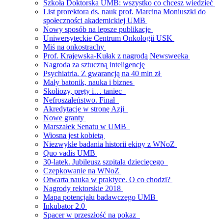
Szkoła Doktorska UMB: wszystko co chcesz wiedzieć
List prorektora ds. nauk prof. Marcina Moniuszki do
społeczności akademickiej UMB
Nowy sposób na lepsze publikacje
Uniwersyteckie Centrum Onkologii USK
Miś na onkostrachy
Prof. Krajewska-Kułak z nagrodą Newsweeka
Nagroda za sztuczną inteligencję
Psychiatria. Z gwarancją na 40 mln zł
Mały batonik, nauka i biznes
Skoliozy, pręty i… taniec
Nefroszaleństwo. Finał
Akredytacje w stronę Azji
Nowe granty
Marszałek Senatu w UMB
Wiosna jest kobietą
Niezwykłe badania historii ekipy z WNoZ
Quo vadis UMB
30-latek. Jubileusz szpitala dziecięcego
Czepkowanie na WNoZ
Otwarta nauka w praktyce. O co chodzi?
Nagrody rektorskie 2018
Mapa potencjału badawczego UMB
Inkubator 2.0
Spacer w przeszłość na pokaz