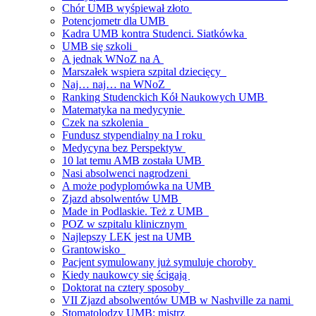
Chór UMB wyśpiewał złoto
Potencjometr dla UMB
Kadra UMB kontra Studenci. Siatkówka
UMB się szkoli
A jednak WNoZ na A
Marszałek wspiera szpital dziecięcy
Naj… naj… na WNoZ
Ranking Studenckich Kół Naukowych UMB
Matematyka na medycynie
Czek na szkolenia
Fundusz stypendialny na I roku
Medycyna bez Perspektyw
10 lat temu AMB została UMB
Nasi absolwenci nagrodzeni
A może podyplomówka na UMB
Zjazd absolwentów UMB
Made in Podlaskie. Też z UMB
POZ w szpitalu klinicznym
Najlepszy LEK jest na UMB
Grantowisko
Pacjent symulowany już symuluje choroby
Kiedy naukowcy się ścigają
Doktorat na cztery sposoby
VII Zjazd absolwentów UMB w Nashville za nami
Stomatolodzy UMB: mistrz