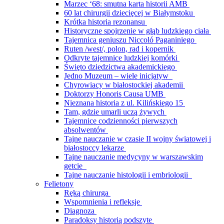
Marzec ‘68: smutna karta historii AMB
60 lat chirurgii dziecięcej w Białymstoku
Krótka historia rezonansu
Historyczne spojrzenie w głąb ludzkiego ciała
Tajemnica geniuszu Niccoló Paganiniego
Ruten /west/, polon, rad i kopernik
Odkryte tajemnice ludzkiej komórki
Święto dziedzictwa akademickiego
Jedno Muzeum – wiele inicjatyw
Chyrowiacy w białostockiej akademii
Doktorzy Honoris Causa UMB
Nieznana historia z ul. Kilińskiego 15
Tam, gdzie umarli uczą żywych
Tajemnice codzienności pierwszych
absolwentów
Tajne nauczanie w czasie II wojny światowej i
białostoccy lekarze
Tajne nauczanie medycyny w warszawskim
getcie
Tajne nauczanie histologii i embriologii
Felietony
Ręką chirurga
Wspomnienia i refleksje
Diagnoza
Paradoksy historią podszyte