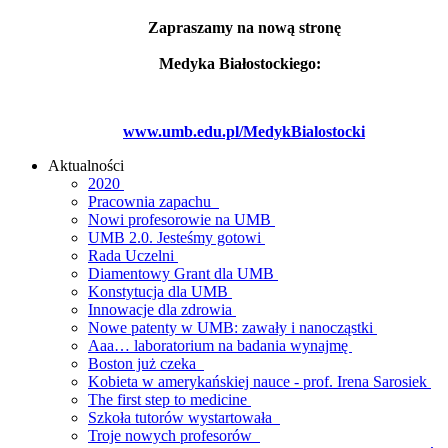
Zapraszamy na nową stronę
Medyka Białostockiego:
www.umb.edu.pl/MedykBialostocki
Aktualności
2020
Pracownia zapachu
Nowi profesorowie na UMB
UMB 2.0. Jesteśmy gotowi
Rada Uczelni
Diamentowy Grant dla UMB
Konstytucja dla UMB
Innowacje dla zdrowia
Nowe patenty w UMB: zawały i nanocząstki
Aaa… laboratorium na badania wynajmę
Boston już czeka
Kobieta w amerykańskiej nauce - prof. Irena Sarosiek
The first step to medicine
Szkoła tutorów wystartowała
Troje nowych profesorów