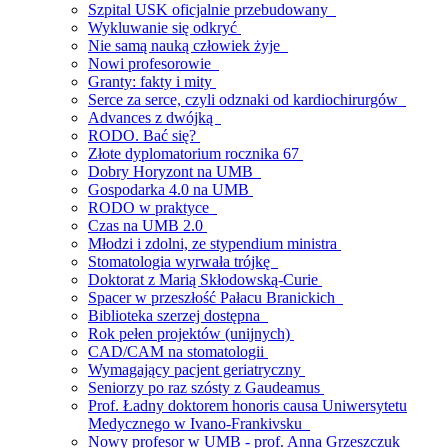
Szpital USK oficjalnie przebudowany
Wykluwanie się odkryć
Nie samą nauką człowiek żyje
Nowi profesorowie
Granty: fakty i mity
Serce za serce, czyli odznaki od kardiochirurgów
Advances z dwójką
RODO. Bać się?
Złote dyplomatorium rocznika 67
Dobry Horyzont na UMB
Gospodarka 4.0 na UMB
RODO w praktyce
Czas na UMB 2.0
Młodzi i zdolni, ze stypendium ministra
Stomatologia wyrwała trójkę
Doktorat z Marią Skłodowską-Curie
Spacer w przeszłość Pałacu Branickich
Biblioteka szerzej dostępna
Rok pełen projektów (unijnych)
CAD/CAM na stomatologii
Wymagający pacjent geriatryczny
Seniorzy po raz szósty z Gaudeamus
Prof. Ładny doktorem honoris causa Uniwersytetu
Medycznego w Ivano-Frankivsku
Nowy profesor w UMB - prof. Anna Grzeszczuk