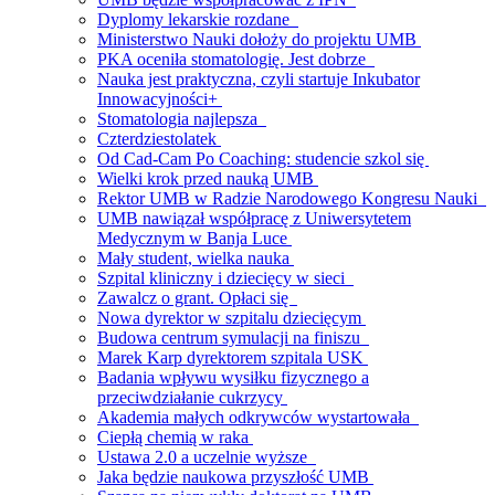
Dyplomy lekarskie rozdane
Ministerstwo Nauki dołoży do projektu UMB
PKA oceniła stomatologię. Jest dobrze
Nauka jest praktyczna, czyli startuje Inkubator
Innowacyjności+
Stomatologia najlepsza
Czterdziestolatek
Od Cad-Cam Po Coaching: studencie szkol się
Wielki krok przed nauką UMB
Rektor UMB w Radzie Narodowego Kongresu Nauki
UMB nawiązał współpracę z Uniwersytetem
Medycznym w Banja Luce
Mały student, wielka nauka
Szpital kliniczny i dziecięcy w sieci
Zawalcz o grant. Opłaci się
Nowa dyrektor w szpitalu dziecięcym
Budowa centrum symulacji na finiszu
Marek Karp dyrektorem szpitala USK
Badania wpływu wysiłku fizycznego a
przeciwdziałanie cukrzycy
Akademia małych odkrywców wystartowała
Ciepłą chemią w raka
Ustawa 2.0 a uczelnie wyższe
Jaka będzie naukowa przyszłość UMB