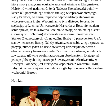
który piastował to stanowisko w rządzie premiera Jerzego Buzka, a
który swoją medyczną edukację zaczynał właśnie w Białymstoku.
Należy również nadmienić, że dr Tadeusz Szelachowski pełnił w
latach 80. poprzedniego stulecia funkcję wiceprzewodniczącego
Rady Państwa, co dzisiaj zapewne odpowiadałoby stanowisku
wiceprezydenta kraju. Wspominam o tym dlatego, że ostatnio
spędzając tydzień na Uniwersytecie Harvarda w Bostonie, zdałem
sobie sprawę, że ta sławetna uczelnia w swojej wieloletniej historii
(liczonej od 1636 roku) dochowała się aż ośmiu prezydentów
Stanów Zjednoczonych. Co na ogólną liczbę 45 prezydentów USA
stanowi znaczącą liczbę. Należy również zdać sobie z tego sprawę, że
pozycję numer jeden na liście światowej uniwersytetów wraz z
obecną rezerwą finansową rzędu 35 miliardów dolarów, uczelnia ta
zawdzięcza głównie swoim szacownym absolwentom. Dlatego też
jedną z głównych misji naszego Stowarzyszenia Absolwentów w
Ameryce Północnej jest efektywna współpraca z władzami UMB,
żeby jak najszybciej nasza uczelnia mogła być nazywana Harvardem
wschodniej Europy
Not. km