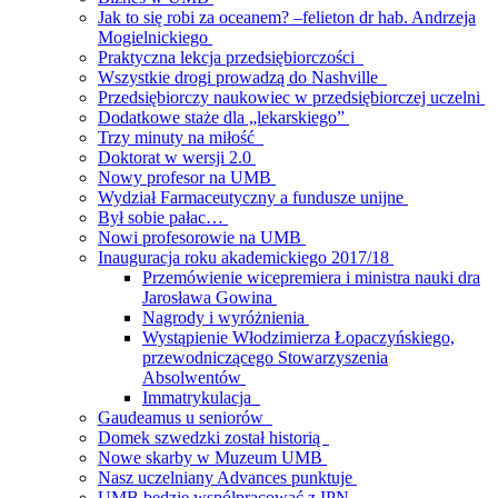
Jak to się robi za oceanem? –felieton dr hab. Andrzeja
Mogielnickiego
Praktyczna lekcja przedsiębiorczości
Wszystkie drogi prowadzą do Nashville
Przedsiębiorczy naukowiec w przedsiębiorczej uczelni
Dodatkowe staże dla „lekarskiego”
Trzy minuty na miłość
Doktorat w wersji 2.0
Nowy profesor na UMB
Wydział Farmaceutyczny a fundusze unijne
Był sobie pałac…
Nowi profesorowie na UMB
Inauguracja roku akademickiego 2017/18
Przemówienie wicepremiera i ministra nauki dra
Jarosława Gowina
Nagrody i wyróżnienia
Wystąpienie Włodzimierza Łopaczyńskiego,
przewodniczącego Stowarzyszenia
Absolwentów
Immatrykulacja
Gaudeamus u seniorów
Domek szwedzki został historią
Nowe skarby w Muzeum UMB
Nasz uczelniany Advances punktuje
UMB będzie współpracować z IPN