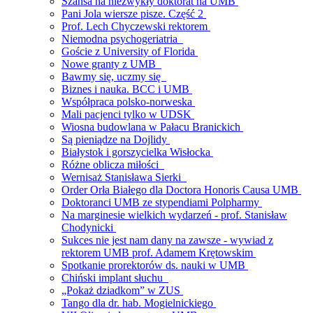
Szansa na niezwykły doktorat na UMB
Pani Jola wiersze pisze. Część 2
Prof. Lech Chyczewski rektorem
Niemodna psychogeriatria
Goście z University of Florida
Nowe granty z UMB
Bawmy się, uczmy się
Biznes i nauka. BCC i UMB
Współpraca polsko-norweska
Mali pacjenci tylko w UDSK
Wiosna budowlana w Pałacu Branickich
Są pieniądze na Dojlidy
Białystok i gorszycielka Wisłocka
Różne oblicza miłości
Wernisaż Stanisława Sierki
Order Orła Białego dla Doctora Honoris Causa UMB
Doktoranci UMB ze stypendiami Polpharmy
Na marginesie wielkich wydarzeń - prof. Stanisław
Chodynicki
Sukces nie jest nam dany na zawsze - wywiad z
rektorem UMB prof. Adamem Krętowskim
Spotkanie prorektorów ds. nauki w UMB
Chiński implant słuchu
„Pokaż dziadkom” w ZUS
Tango dla dr. hab. Mogielnickiego