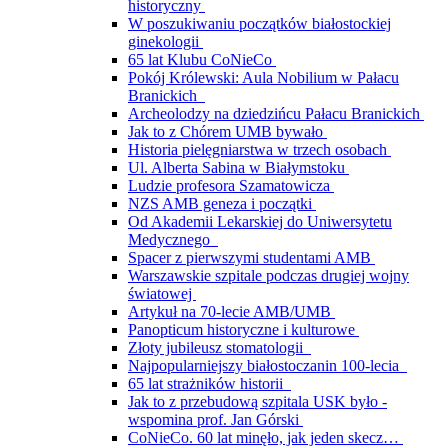
historyczny
W poszukiwaniu początków białostockiej
ginekologii
65 lat Klubu CoNieCo
Pokój Królewski: Aula Nobilium w Pałacu
Branickich
Archeolodzy na dziedzińcu Pałacu Branickich
Jak to z Chórem UMB bywało
Historia pielęgniarstwa w trzech osobach
Ul. Alberta Sabina w Białymstoku
Ludzie profesora Szamatowicza
NZS AMB geneza i początki
Od Akademii Lekarskiej do Uniwersytetu
Medycznego
Spacer z pierwszymi studentami AMB
Warszawskie szpitale podczas drugiej wojny
światowej
Artykuł na 70-lecie AMB/UMB
Panopticum historyczne i kulturowe
Złoty jubileusz stomatologii
Najpopularniejszy białostoczanin 100-lecia
65 lat strażników historii
Jak to z przebudową szpitala USK było -
wspomina prof. Jan Górski
CoNieCo. 60 lat minęło, jak jeden skecz…