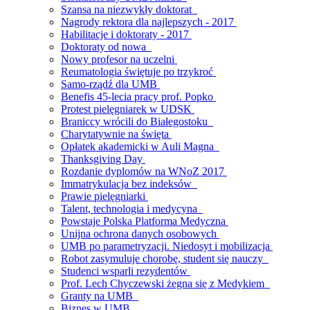
Szansa na niezwykły doktorat
Nagrody rektora dla najlepszych - 2017
Habilitacje i doktoraty - 2017
Doktoraty od nowa
Nowy profesor na uczelni
Reumatologia świętuje po trzykroć
Samo-rządź dla UMB
Benefis 45-lecia pracy prof. Popko
Protest pielęgniarek w UDSK
Braniccy wrócili do Białegostoku
Charytatywnie na święta
Opłatek akademicki w Auli Magna
Thanksgiving Day
Rozdanie dyplomów na WNoZ 2017
Immatrykulacja bez indeksów
Prawie pielęgniarki
Talent, technologia i medycyna
Powstaje Polska Platforma Medyczna
Unijna ochrona danych osobowych
UMB po parametryzacji. Niedosyt i mobilizacja
Robot zasymuluje chorobę, student się nauczy
Studenci wsparli rezydentów
Prof. Lech Chyczewski żegna się z Medykiem
Granty na UMB
Biznes w UMB