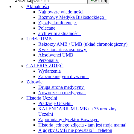
wyszukaj
Szukaj
Aktualności
Najnowsze wiadomości
Rozmowy Medyka Białostockiego
Zjazdy, konferencje
Polecane
archiwum aktualności
Ludzie UMB
Rektorzy AMB / UMB (układ chronologiczny)
Kwestionariusz osobowy
Absolwenci UMB
Personalia
GALERIA ZDJĘĆ
Wydarzenia
Za zamkniętymi drzwiami
Zdrowie
Druga strona medycyny
Nowoczesna medycyna
Historia Uczelni
Pradzieje Uczelni
KALENDARIUM UMB na 75 urodziny
Uczelni
Zapomniany dyrektor Bowszyc
Historia jednego zdjęcia - tam jest moja mama!
A gdyby UMB nie powstało? - felieton