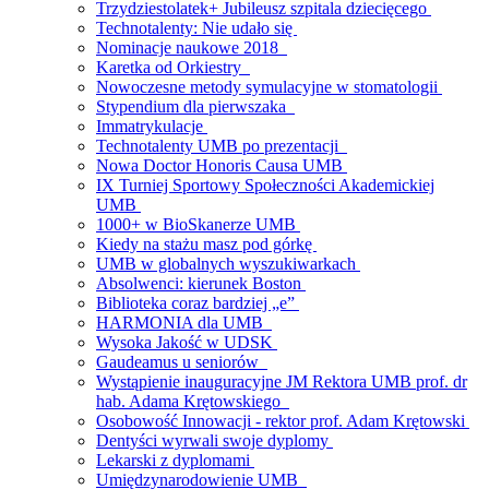
Trzydziestolatek+ Jubileusz szpitala dziecięcego
Technotalenty: Nie udało się
Nominacje naukowe 2018
Karetka od Orkiestry
Nowoczesne metody symulacyjne w stomatologii
Stypendium dla pierwszaka
Immatrykulacje
Technotalenty UMB po prezentacji
Nowa Doctor Honoris Causa UMB
IX Turniej Sportowy Społeczności Akademickiej
UMB
1000+ w BioSkanerze UMB
Kiedy na stażu masz pod górkę
UMB w globalnych wyszukiwarkach
Absolwenci: kierunek Boston
Biblioteka coraz bardziej „e”
HARMONIA dla UMB
Wysoka Jakość w UDSK
Gaudeamus u seniorów
Wystąpienie inauguracyjne JM Rektora UMB prof. dr
hab. Adama Krętowskiego
Osobowość Innowacji - rektor prof. Adam Krętowski
Dentyści wyrwali swoje dyplomy
Lekarski z dyplomami
Umiędzynarodowienie UMB