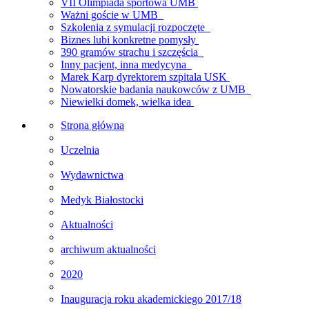
VII Olimpiada sportowa UMB
Ważni goście w UMB
Szkolenia z symulacji rozpoczęte
Biznes lubi konkretne pomysły
390 gramów strachu i szczęścia
Inny pacjent, inna medycyna
Marek Karp dyrektorem szpitala USK
Nowatorskie badania naukowców z UMB
Niewielki domek, wielka idea
Strona główna
Uczelnia
Wydawnictwa
Medyk Białostocki
Aktualności
archiwum aktualności
2020
Inauguracja roku akademickiego 2017/18