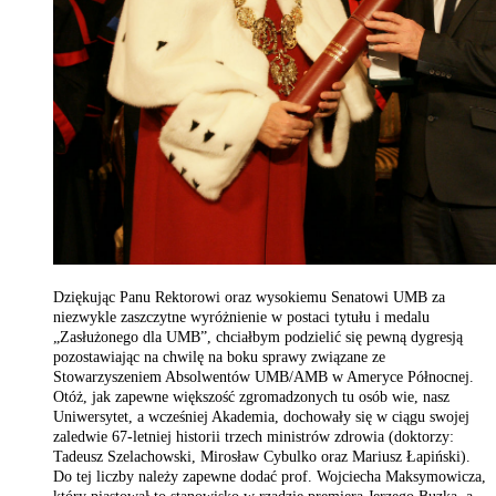
Dziękując Panu Rektorowi oraz wysokiemu Senatowi UMB za
niezwykle zaszczytne wyróżnienie w postaci tytułu i medalu
„Zasłużonego dla UMB”, chciałbym podzielić się pewną dygresją
pozostawiając na chwilę na boku sprawy związane ze
Stowarzyszeniem Absolwentów UMB/AMB w Ameryce Północnej.
Otóż, jak zapewne większość zgromadzonych tu osób wie, nasz
Uniwersytet, a wcześniej Akademia, dochowały się w ciągu swojej
zaledwie 67-letniej historii trzech ministrów zdrowia (doktorzy:
Tadeusz Szelachowski, Mirosław Cybulko oraz Mariusz Łapiński).
Do tej liczby należy zapewne dodać prof. Wojciecha Maksymowicza,