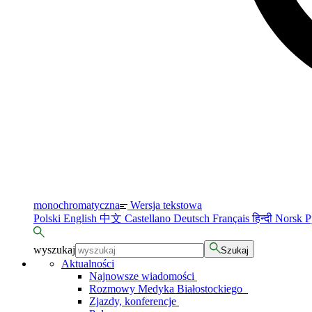
monochromatyczna
Wersja tekstowa
Polski
English
中文
Castellano
Deutsch
Français
हिन्दी
Norsk
Р
wyszukaj
Szukaj
Aktualności
Najnowsze wiadomości
Rozmowy Medyka Białostockiego
Zjazdy, konferencje