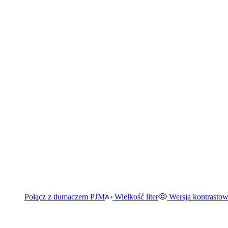
Połącz z tłumaczem PJM
Wielkość liter
Wersja kontrasto